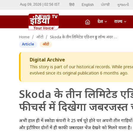
हिंदी
English
ਪੰਜਾਬੀ
ગુજરાતી
Aug 09, 2026 | 02:56 IST
देश
राज्य
fiber_manual_record
Home
ऑटो
Skoda के तीन लिमिटेड एडिशन हुए लॉन्च अंदर और बाहरी फीचर्स में दिखेगा जबरजस्त चेंज
LIVE TV
Article
ऑटो
Home
Digital Archive
This story is part of our historical records. While pr
देश
evolved since its original publication 6 months ago.
राज्य
Skoda के तीन लिमिटेड एडि
ऑटो
फीचर्स में दिखेगा जबरजस्त 
मनोरंजन
अभी हाल ही में स्कोडा कंपनी ने 25 वर्ष पूरे होने पर अपनी तीन गाड़ि
विदेश
और इंटीरियर दोनों में ही काफी जबरदस्त चेंज देखने को मिलने वाला है।