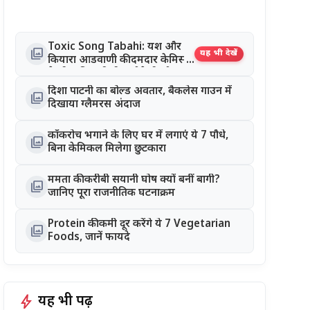
Toxic Song Tabahi: यश और
photo_library
यह भी देखें
कियारा आडवाणी की दमदार केमिस्ट्री
ने जीता दिल, रिलीज होते ही सोशल
मीडिया पर छाया गाना
दिशा पाटनी का बोल्ड अवतार, बैकलेस गाउन में
photo_library
दिखाया ग्लैमरस अंदाज
कॉकरोच भगाने के लिए घर में लगाएं ये 7 पौधे,
photo_library
बिना केमिकल मिलेगा छुटकारा
ममता की करीबी सयानी घोष क्यों बनीं बागी?
photo_library
जानिए पूरा राजनीतिक घटनाक्रम
Protein की कमी दूर करेंगे ये 7 Vegetarian
photo_library
Foods, जानें फायदे
bolt
यह भी पढ़ें