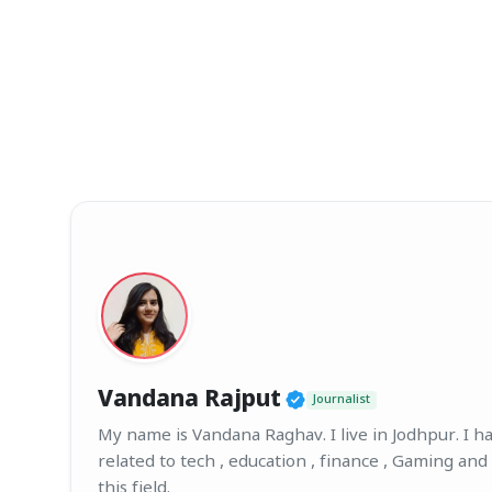
Verified Public F
Vandana Rajput
Journalist
My name is Vandana Raghav. I live in Jodhpur. I hav
related to tech , education , finance , Gaming and
this field.