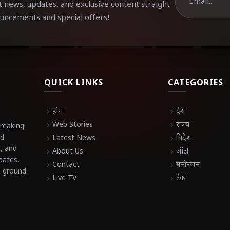
t news, updates, and exclusive content straight
ouncements and special offers!
QUICK LINKS
CATEGORIES
chevron_right
होम
chevron_right
देश
chevron_right
Web Stories
chevron_right
राज्य
breaking
nd
chevron_right
Latest News
chevron_right
विदेश
t, and
chevron_right
About Us
chevron_right
ऑटो
bates,
chevron_right
Contact
chevron_right
मनोरंजन
e ground
chevron_right
Live TV
chevron_right
टेक