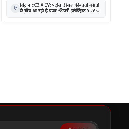
सिट्रोन eC3 X EV: पेट्रोल-डीजल की बढ़ती कीमतों
flash_on
के बीच आ रही है बजट-फ्रेंडली इलेक्ट्रिक SUV-
कूपे