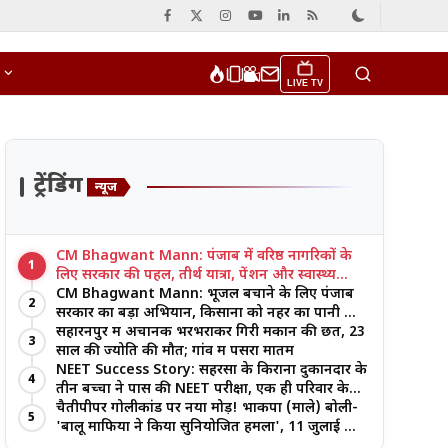
LIVE TV
ट्रेंडिंग
न्यूज
CM Bhagwant Mann: पंजाब में वरिष्ठ नागरिकों के
1
लिए सरकार की पहल, तीर्थ यात्रा, पेंशन और स्वास्थ्य
सुविधाओं पर जोर
CM Bhagwant Mann: भूजल बचाने के लिए पंजाब
2
सरकार का बड़ा अभियान, किसानों को नहर का पानी और
आधुनिक खेती का मिल रहा लाभ
सहारनपुर में अचानक भरभराकर गिरी मकान की छत, 23
3
साल की ज्योति की मौत; गांव में पसरा मातम
NEET Success Story: सहरसा के किराना दुकानदार के
4
तीन बच्चों ने पास की NEET परीक्षा, एक ही परिवार के
तीन भाई-बहनों ने रचा इतिहास
चैतीपीपर गोलीकांड पर नया मोड़! भाकपा (माले) बोली-
5
'बालू माफिया ने किया सुनियोजित हमला', 11 जुलाई को
बड़ा आंदोलन