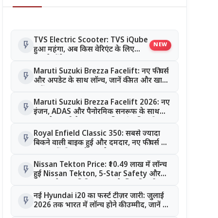
TVS Electric Scooter: TVS iQube
flash_on
NEW
हुआ महंगा, अब किस वेरिएंट के लिए
चुकाने होंगे ₹10,400 तक ज्यादा?
Maruti Suzuki Brezza Facelift: नए फीचर्स
flash_on
और अपडेट के साथ लॉन्च, जानें कीमत और खास
बातें
Maruti Suzuki Brezza Facelift 2026: नए
flash_on
इंजन, ADAS और पैनोरमिक सनरूफ के साथ
जल्द दे सकती है दस्तक, जानिए संभावित कीमत
Royal Enfield Classic 350: सबसे ज्यादा
flash_on
बिकने वाली बाइक हुई और दमदार, नए फीचर्स के
साथ जानें कीमत और अपडेट
Nissan Tekton Price: ₹10.49 लाख में लॉन्च
flash_on
हुई Nissan Tekton, 5-Star Safety और
ADAS के साथ मिडिल क्लास के लिए कितनी
खास?
नई Hyundai i20 का फर्स्ट टीज़र जारी: जुलाई
flash_on
2026 तक भारत में लॉन्च होने की उम्मीद, जानें बड़े
बदलाव