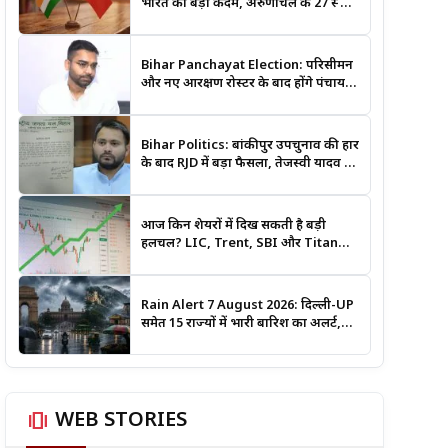
भारत का बड़ा कदम, अरुणाचल के 27 स्थान
अब आधिकारिक नक्शों में दर्ज
Bihar Panchayat Election: परिसीमन
और नए आरक्षण रोस्टर के बाद होंगे पंचायत
चुनाव, मंत्री दीपक प्रकाश ने दिए बड़े संकेत
Bihar Politics: बांकीपुर उपचुनाव की हार
के बाद RJD में बड़ा फैसला, तेजस्वी यादव ने
क्यों भंग कराया पूरा संगठन?
आज किन शेयरों में दिख सकती है बड़ी
हलचल? LIC, Trent, SBI और Titan
समेत इन Stocks पर रखें नजर
Rain Alert 7 August 2026: दिल्ली-UP
समेत 15 राज्यों में भारी बारिश का अलर्ट,
जानिए कहां सबसे ज्यादा असर की चेतावनी
amp_stories
WEB STORIES