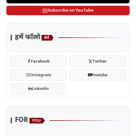
smart_display
Subscribe on YouTube
हमें फॉलो
करें
Facebook
Twitter
Instagram
Youtube
Linkedin
FOR
YOU