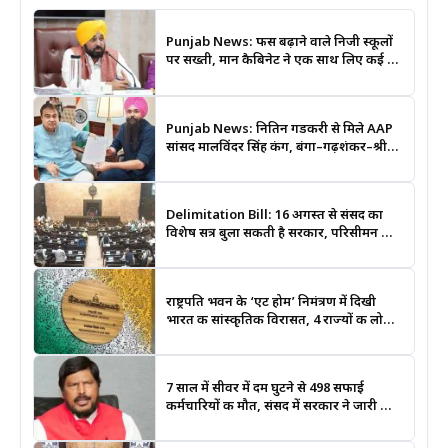
Punjab News: फीस बढ़ाने वाले निजी स्कूलों
पर सख्ती, मान कैबिनेट ने एक साथ लिए कई बड़े
फैसले
Punjab News: नितिन गडकरी से मिले AAP
सांसद मालविंदर सिंह कंग, बंगा–गढ़शंकर–श्री
आनंदपुर साहिब मार्ग को National Highway
बनाने की उठाई मांग
Delimitation Bill: 16 अगस्त से संसद का
विशेष सत्र बुला सकती है सरकार, परिसीमन और
महिला आरक्षण बिल पर रहेगी नजर
राष्ट्रपति भवन के ‘एट होम’ निमंत्रण में दिखी
भारत की सांस्कृतिक विरासत, 4 राज्यों की लोक
कला बनी खास आकर्षण
7 साल में सीवर में दम घुटने से 498 सफाई
कर्मचारियों की मौत, संसद में सरकार ने जारी किए
आंकड़े