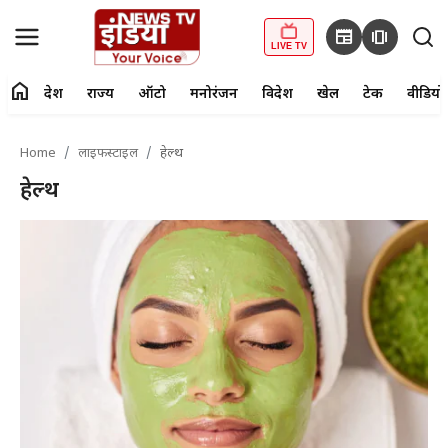
newspaper
amp_stories
LIVE TV
home
देश
राज्य
ऑटो
मनोरंजन
विदेश
खेल
टेक
वीडियो
fiber_manual_record
LIVE TV
Home
लाइफस्टाइल
हेल्थ
Home
हेल्थ
देश
राज्य
ऑटो
मनोरंजन
विदेश