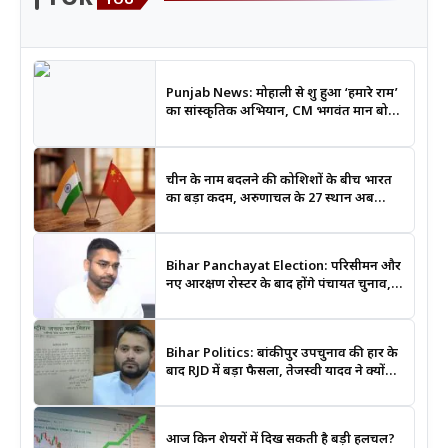
YOU
Punjab News: मोहाली से शुरू हुआ ‘हमारे राम’
का सांस्कृतिक अभियान, CM भगवंत मान बोले-
श्रीराम के आदर्शों से जुड़ेगी युवा पीढ़ी
चीन के नाम बदलने की कोशिशों के बीच भारत
का बड़ा कदम, अरुणाचल के 27 स्थान अब
आधिकारिक नक्शों में दर्ज
Bihar Panchayat Election: परिसीमन और
नए आरक्षण रोस्टर के बाद होंगे पंचायत चुनाव,
मंत्री दीपक प्रकाश ने दिए बड़े संकेत
Bihar Politics: बांकीपुर उपचुनाव की हार के
बाद RJD में बड़ा फैसला, तेजस्वी यादव ने क्यों
भंग कराया पूरा संगठन?
आज किन शेयरों में दिख सकती है बड़ी हलचल?