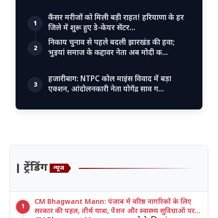
कैंसर मरीजों को मिली बड़ी राहत! हरियाणा के हर
1
जिले में शुरू हुए डे-केयर सेंटर…
निकाय चुनाव से पहले बदली झारखंड की हवा;
2
भुइयां समाज के कद्दावर नेता अब मोदी क…
हजारीबाग: NTPC कोल माइंस विवाद में बड़ा
3
एक्शन, आंदोलनकारी नेता योगेंद्र साव ग…
ट्रेंडिंग
न्यूज
CM Bhagwant Mann: पंजाब में वरिष्ठ नागरिकों के लिए
1
सरकार की पहल, तीर्थ यात्रा, पेंशन और स्वास्थ्य सुविधाओं पर