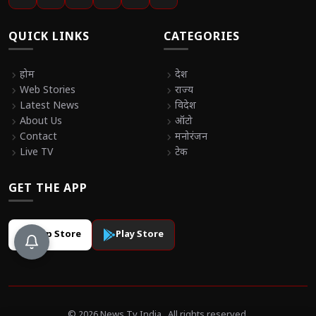
QUICK LINKS
CATEGORIES
chevron_right
होम
chevron_right
देश
chevron_right
Web Stories
chevron_right
राज्य
chevron_right
Latest News
chevron_right
विदेश
chevron_right
About Us
chevron_right
ऑटो
chevron_right
Contact
chevron_right
मनोरंजन
chevron_right
Live TV
chevron_right
टेक
GET THE APP
App Store
Play Store
© 2026 News Tv India . All rights reserved.