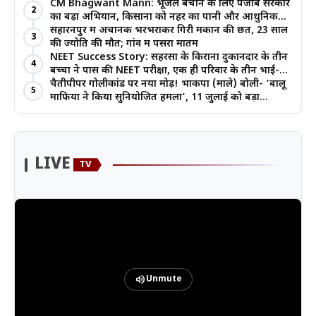
जोर
CM Bhagwant Mann: भूजल बचाने के लिए पंजाब सरकार
2
का बड़ा अभियान, किसानों को नहर का पानी और आधुनिक
खेती का मिल रहा लाभ
सहारनपुर में अचानक भरभराकर गिरी मकान की छत, 23 साल
3
की ज्योति की मौत; गांव में पसरा मातम
NEET Success Story: सहरसा के किराना दुकानदार के तीन
4
बच्चों ने पास की NEET परीक्षा, एक ही परिवार के तीन भाई-
बहनों ने रचा इतिहास
चैतीपीपर गोलीकांड पर नया मोड़! भाकपा (माले) बोली- 'बालू
5
माफिया ने किया सुनियोजित हमला', 11 जुलाई को बड़ा
आंदोलन
LIVE
TV
volume_up
Unmute