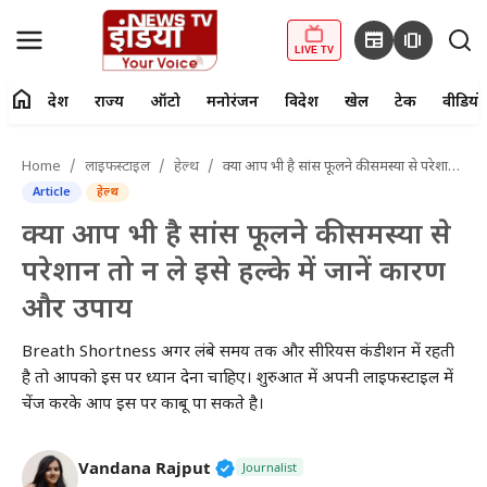
newspaper
amp_stories
LIVE TV
home
देश
राज्य
ऑटो
मनोरंजन
विदेश
खेल
टेक
वीडियो
fiber_manual_record
LIVE TV
Home
लाइफस्टाइल
हेल्थ
क्या आप भी है सांस फूलने की समस्या से परेशान तो न ले इसे हल्के में जानें कारण और उपाय
Article
हेल्थ
Home
क्या आप भी है सांस फूलने की समस्या से
देश
परेशान तो न ले इसे हल्के में जानें कारण
और उपाय
राज्य
Breath Shortness अगर लंबे समय तक और सीरियस कंडीशन में रहती
ऑटो
है तो आपको इस पर ध्यान देना चाहिए। शुरुआत में अपनी लाइफस्टाइल में
चेंज करके आप इस पर काबू पा सकते है।
मनोरंजन
विदेश
Verified Public Figure • 27 Mar
Vandana Rajput
Journalist