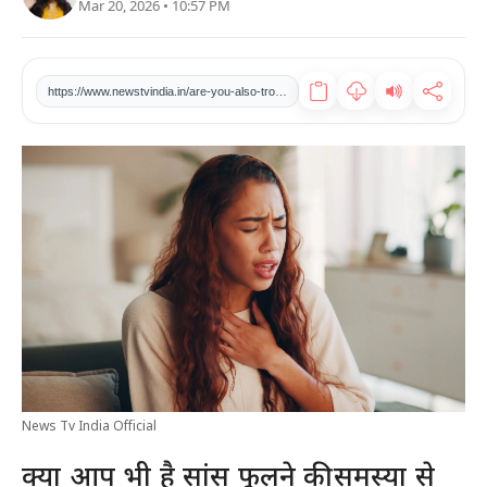
Mar 20, 2026 • 10:57 PM
खेल
टेक
https://www.newstvindia.in/are-you-also-troubled-by-the-problem-of-shortness-of-breath-do-not-take-it-lightly-know-the-causes-and-measures
वीडियो
लाइफस्टाइल
कारोबार
News Tv India Official
क्या आप भी है सांस फूलने की समस्या से