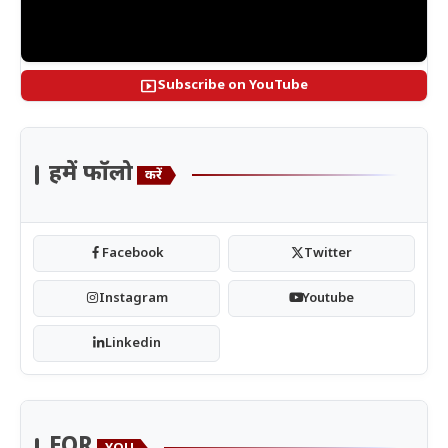
smart_display
Subscribe on YouTube
हमें फॉलो
करें
Facebook
Twitter
Instagram
Youtube
Linkedin
FOR