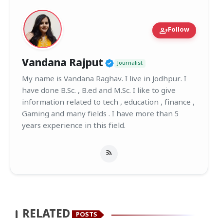
person_add
Follow
Verified Public Figur
Vandana Rajput
Journalist
My name is Vandana Raghav. I live in Jodhpur. I
have done B.Sc. , B.ed and M.Sc. I like to give
information related to tech , education , finance ,
Gaming and many fields . I have more than 5
years experience in this field.
RELATED
POSTS