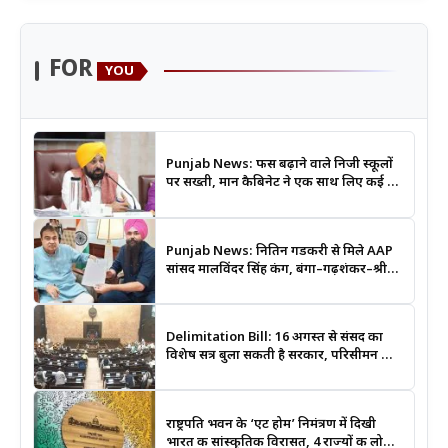
FOR
YOU
Punjab News: फीस बढ़ाने वाले निजी स्कूलों
पर सख्ती, मान कैबिनेट ने एक साथ लिए कई बड़े
फैसले
Punjab News: नितिन गडकरी से मिले AAP
सांसद मालविंदर सिंह कंग, बंगा–गढ़शंकर–श्री
आनंदपुर साहिब मार्ग को National Highway
बनाने की उठाई मांग
Delimitation Bill: 16 अगस्त से संसद का
विशेष सत्र बुला सकती है सरकार, परिसीमन और
महिला आरक्षण बिल पर रहेगी नजर
राष्ट्रपति भवन के ‘एट होम’ निमंत्रण में दिखी
भारत की सांस्कृतिक विरासत, 4 राज्यों की लोक