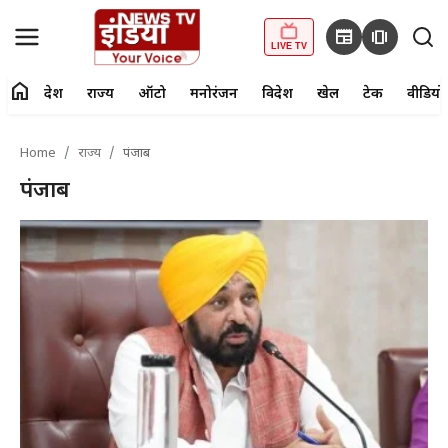
newspaper
amp_stories
LIVE TV
home
देश
राज्य
ऑटो
मनोरंजन
विदेश
खेल
टेक
वीडियो
fiber_manual_record
LIVE TV
Home
राज्य
पंजाब
Home
पंजाब
देश
राज्य
ऑटो
मनोरंजन
विदेश