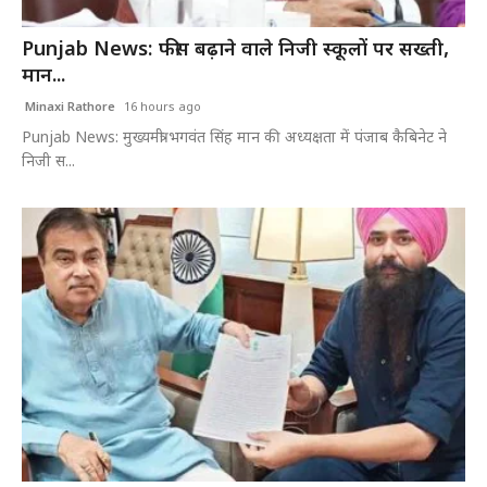
खेल
Punjab News: फीस बढ़ाने वाले निजी स्कूलों पर सख्ती,
मान...
टेक
Minaxi Rathore
16 hours ago
वीडियो
Punjab News: मुख्यमंत्री भगवंत सिंह मान की अध्यक्षता में पंजाब कैबिनेट ने
निजी स...
लाइफस्टाइल
कारोबार