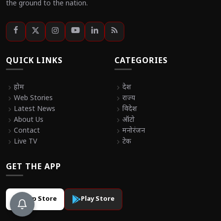
the ground to the nation.
QUICK LINKS
CATEGORIES
chevron_right
होम
chevron_right
देश
chevron_right
Web Stories
chevron_right
राज्य
chevron_right
Latest News
chevron_right
विदेश
chevron_right
About Us
chevron_right
ऑटो
chevron_right
Contact
chevron_right
मनोरंजन
chevron_right
Live TV
chevron_right
टेक
GET THE APP
App Store
Play Store