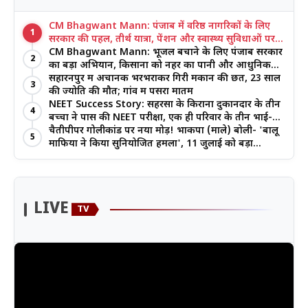
CM Bhagwant Mann: पंजाब में वरिष्ठ नागरिकों के लिए
1
सरकार की पहल, तीर्थ यात्रा, पेंशन और स्वास्थ्य सुविधाओं पर
जोर
CM Bhagwant Mann: भूजल बचाने के लिए पंजाब सरकार
2
का बड़ा अभियान, किसानों को नहर का पानी और आधुनिक
खेती का मिल रहा लाभ
सहारनपुर में अचानक भरभराकर गिरी मकान की छत, 23 साल
3
की ज्योति की मौत; गांव में पसरा मातम
NEET Success Story: सहरसा के किराना दुकानदार के तीन
4
बच्चों ने पास की NEET परीक्षा, एक ही परिवार के तीन भाई-
बहनों ने रचा इतिहास
चैतीपीपर गोलीकांड पर नया मोड़! भाकपा (माले) बोली- 'बालू
5
माफिया ने किया सुनियोजित हमला', 11 जुलाई को बड़ा
आंदोलन
LIVE
TV