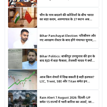
श्रीराम के आदर्शों से जुड़ेगी युवा पीढ़ी
चीन के नाम बदलने की कोशिशों के बीच भारत
का बड़ा कदम, अरुणाचल के 27 स्थान अब
आधिकारिक नक्शों में दर्ज
Bihar Panchayat Election: परिसीमन और
नए आरक्षण रोस्टर के बाद होंगे पंचायत चुनाव,
मंत्री दीपक प्रकाश ने दिए बड़े संकेत
Bihar Politics: बांकीपुर उपचुनाव की हार के
बाद RJD में बड़ा फैसला, तेजस्वी यादव ने क्यों
भंग कराया पूरा संगठन?
आज किन शेयरों में दिख सकती है बड़ी हलचल?
LIC, Trent, SBI और Titan समेत इन
Stocks पर रखें नजर
Rain Alert 7 August 2026: दिल्ली-UP
समेत 15 राज्यों में भारी बारिश का अलर्ट, जानिए
कहां सबसे ज्यादा असर की चेतावनी