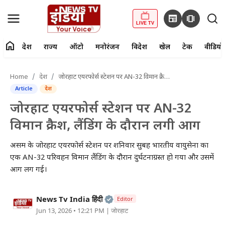
newspaper
amp_stories
LIVE TV
home
देश
राज्य
ऑटो
मनोरंजन
विदेश
खेल
टेक
वीडियो
fiber_manual_record
LIVE TV
Home
देश
जोरहाट एयरफोर्स स्टेशन पर AN-32 विमान क्रैश, लैंडिंग के दौरान लगी आग
Article
देश
Home
जोरहाट एयरफोर्स स्टेशन पर AN-32
देश
विमान क्रैश, लैंडिंग के दौरान लगी आग
राज्य
असम के जोरहाट एयरफोर्स स्टेशन पर शनिवार सुबह भारतीय वायुसेना का
एक AN-32 परिवहन विमान लैंडिंग के दौरान दुर्घटनाग्रस्त हो गया और उसमें
ऑटो
आग लग गई।
मनोरंजन
Official | Verified Expert • 2
News Tv India हिंदी
Editor
Jun 13, 2026 • 12:21 PM
| जोरहाट
विदेश