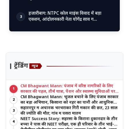
हजारीबाग: NTPC कोल माइंस विवाद में बड़ा
3
एक्शन, आंदोलनकारी नेता योगेंद्र साव ग…
ट्रेंडिंग
न्यूज
CM Bhagwant Mann: पंजाब में वरिष्ठ नागरिकों के लिए
1
सरकार की पहल, तीर्थ यात्रा, पेंशन और स्वास्थ्य सुविधाओं पर
जोर
CM Bhagwant Mann: भूजल बचाने के लिए पंजाब सरकार
2
का बड़ा अभियान, किसानों को नहर का पानी और आधुनिक
खेती का मिल रहा लाभ
सहारनपुर में अचानक भरभराकर गिरी मकान की छत, 23 साल
3
की ज्योति की मौत; गांव में पसरा मातम
NEET Success Story: सहरसा के किराना दुकानदार के तीन
4
बच्चों ने पास की NEET परीक्षा, एक ही परिवार के तीन भाई-