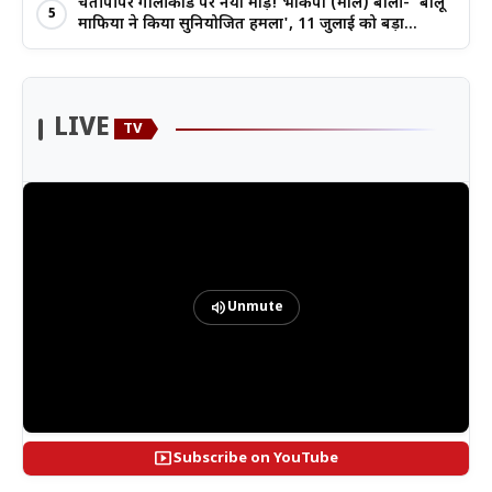
बहनों ने रचा इतिहास
चैतीपीपर गोलीकांड पर नया मोड़! भाकपा (माले) बोली- 'बालू
5
माफिया ने किया सुनियोजित हमला', 11 जुलाई को बड़ा
आंदोलन
LIVE
TV
volume_up
Unmute
smart_display
Subscribe on YouTube