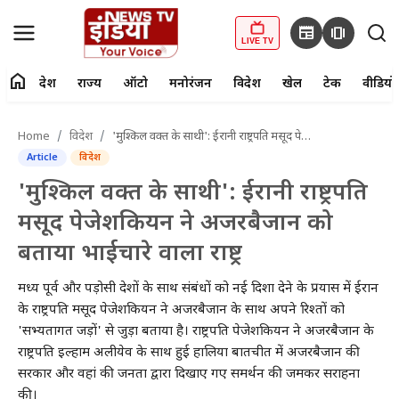
newspaper
amp_stories
LIVE TV
home
देश
राज्य
ऑटो
मनोरंजन
विदेश
खेल
टेक
वीडियो
fiber_manual_record
LIVE TV
Home
विदेश
'मुश्किल वक्त के साथी': ईरानी राष्ट्रपति मसूद पेजेशकियन ने अजरबैजान को बताया भाईचारे वाला राष्ट्र
Article
विदेश
Home
'मुश्किल वक्त के साथी': ईरानी राष्ट्रपति
देश
मसूद पेजेशकियन ने अजरबैजान को
बताया भाईचारे वाला राष्ट्र
राज्य
मध्य पूर्व और पड़ोसी देशों के साथ संबंधों को नई दिशा देने के प्रयास में ईरान
ऑटो
के राष्ट्रपति मसूद पेजेशकियन ने अजरबैजान के साथ अपने रिश्तों को
'सभ्यतागत जड़ों' से जुड़ा बताया है। राष्ट्रपति पेजेशकियन ने अजरबैजान के
मनोरंजन
राष्ट्रपति इल्हाम अलीयेव के साथ हुई हालिया बातचीत में अजरबैजान की
सरकार और वहां की जनता द्वारा दिखाए गए समर्थन की जमकर सराहना
विदेश
की।