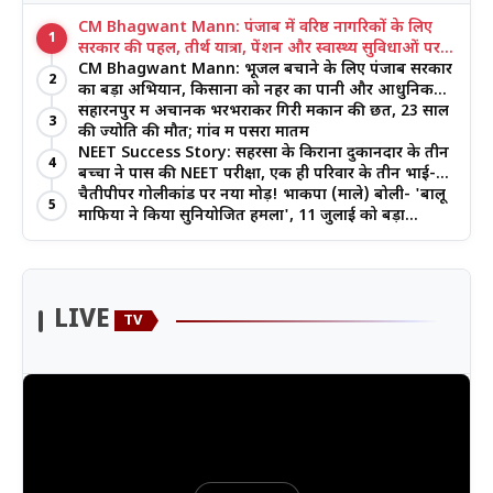
CM Bhagwant Mann: पंजाब में वरिष्ठ नागरिकों के लिए
1
सरकार की पहल, तीर्थ यात्रा, पेंशन और स्वास्थ्य सुविधाओं पर
जोर
CM Bhagwant Mann: भूजल बचाने के लिए पंजाब सरकार
2
का बड़ा अभियान, किसानों को नहर का पानी और आधुनिक
खेती का मिल रहा लाभ
सहारनपुर में अचानक भरभराकर गिरी मकान की छत, 23 साल
3
की ज्योति की मौत; गांव में पसरा मातम
NEET Success Story: सहरसा के किराना दुकानदार के तीन
4
बच्चों ने पास की NEET परीक्षा, एक ही परिवार के तीन भाई-
बहनों ने रचा इतिहास
चैतीपीपर गोलीकांड पर नया मोड़! भाकपा (माले) बोली- 'बालू
5
माफिया ने किया सुनियोजित हमला', 11 जुलाई को बड़ा
आंदोलन
LIVE
TV