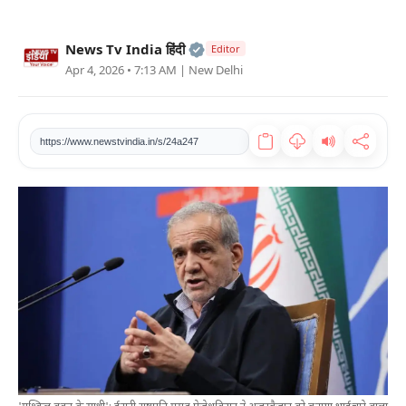
खेल
Official | Verified Expert • 2
News Tv India हिंदी
Editor
टेक
Apr 4, 2026 • 7:13 AM
| New Delhi
वीडियो
https://www.newstvindia.in/s/24a247
लाइफस्टाइल
कारोबार