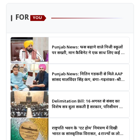
FOR
YOU
Punjab News: फीस बढ़ाने वाले निजी स्कूलों
पर सख्ती, मान कैबिनेट ने एक साथ लिए कई बड़े
फैसले
Punjab News: नितिन गडकरी से मिले AAP
सांसद मालविंदर सिंह कंग, बंगा–गढ़शंकर–श्री
आनंदपुर साहिब मार्ग को National Highway
बनाने की उठाई मांग
Delimitation Bill: 16 अगस्त से संसद का
विशेष सत्र बुला सकती है सरकार, परिसीमन और
महिला आरक्षण बिल पर रहेगी नजर
राष्ट्रपति भवन के ‘एट होम’ निमंत्रण में दिखी
भारत की सांस्कृतिक विरासत, 4 राज्यों की लोक
कला बनी खास आकर्षण