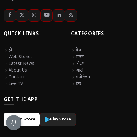
QUICK LINKS
CATEGORIES
chevron_right
होम
chevron_right
देश
chevron_right
Web Stories
chevron_right
राज्य
chevron_right
Latest News
chevron_right
विदेश
chevron_right
About Us
chevron_right
ऑटो
chevron_right
Contact
chevron_right
मनोरंजन
chevron_right
Live TV
chevron_right
टेक
GET THE APP
App Store
Play Store