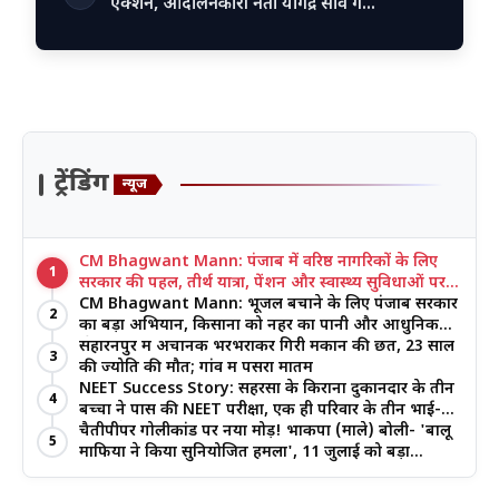
एक्शन, आंदोलनकारी नेता योगेंद्र साव ग…
ट्रेंडिंग
न्यूज
CM Bhagwant Mann: पंजाब में वरिष्ठ नागरिकों के लिए
1
सरकार की पहल, तीर्थ यात्रा, पेंशन और स्वास्थ्य सुविधाओं पर
जोर
CM Bhagwant Mann: भूजल बचाने के लिए पंजाब सरकार
2
का बड़ा अभियान, किसानों को नहर का पानी और आधुनिक
खेती का मिल रहा लाभ
सहारनपुर में अचानक भरभराकर गिरी मकान की छत, 23 साल
3
की ज्योति की मौत; गांव में पसरा मातम
NEET Success Story: सहरसा के किराना दुकानदार के तीन
4
बच्चों ने पास की NEET परीक्षा, एक ही परिवार के तीन भाई-
बहनों ने रचा इतिहास
चैतीपीपर गोलीकांड पर नया मोड़! भाकपा (माले) बोली- 'बालू
5
माफिया ने किया सुनियोजित हमला', 11 जुलाई को बड़ा
आंदोलन