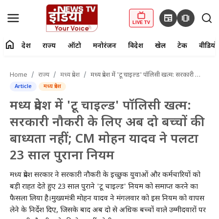
newspaper
amp_stories
LIVE TV
home
देश
राज्य
ऑटो
मनोरंजन
विदेश
खेल
टेक
वीडियो
fiber_manual_record
LIVE TV
Home
राज्य
मध्य प्रदेश
मध्य प्रदेश में 'टू चाइल्ड' पॉलिसी खत्म: सरकारी नौकरी के लिए अब दो बच्चों की बाध्यता नहीं; CM मोहन यादव ने पलटा 23 साल पुराना नियम
Article
मध्य प्रदेश
Home
मध्य प्रदेश में 'टू चाइल्ड' पॉलिसी खत्म:
देश
सरकारी नौकरी के लिए अब दो बच्चों की
बाध्यता नहीं; CM मोहन यादव ने पलटा
राज्य
23 साल पुराना नियम
ऑटो
मध्य प्रदेश सरकार ने सरकारी नौकरी के इच्छुक युवाओं और कर्मचारियों को
मनोरंजन
बड़ी राहत देते हुए 23 साल पुराने 'टू चाइल्ड' नियम को समाप्त करने का
फैसला लिया है।मुख्यमंत्री मोहन यादव ने मंगलवार को इस नियम को वापस
विदेश
लेने के निर्देश दिए, जिसके बाद अब दो से अधिक बच्चों वाले उम्मीदवारों पर