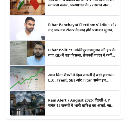
चीन के नाम बदलने की कोशिशों के बीच भारत
का बड़ा कदम, अरुणाचल के 27 स्थान अब
आधिकारिक नक्शों में दर्ज
Bihar Panchayat Election: परिसीमन और
नए आरक्षण रोस्टर के बाद होंगे पंचायत चुनाव,
मंत्री दीपक प्रकाश ने दिए बड़े संकेत
Bihar Politics: बांकीपुर उपचुनाव की हार के
बाद RJD में बड़ा फैसला, तेजस्वी यादव ने क्यों
भंग कराया पूरा संगठन?
आज किन शेयरों में दिख सकती है बड़ी हलचल?
LIC, Trent, SBI और Titan समेत इन
Stocks पर रखें नजर
Rain Alert 7 August 2026: दिल्ली-UP
समेत 15 राज्यों में भारी बारिश का अलर्ट, जानिए
कहां सबसे ज्यादा असर की चेतावनी