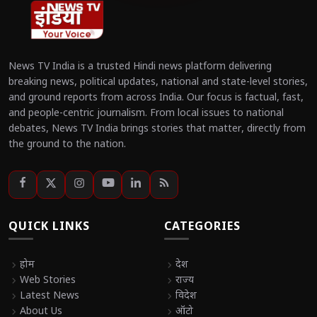
News TV India is a trusted Hindi news platform delivering
breaking news, political updates, national and state-level stories,
and ground reports from across India. Our focus is factual, fast,
and people-centric journalism. From local issues to national
debates, News TV India brings stories that matter, directly from
the ground to the nation.
QUICK LINKS
CATEGORIES
chevron_right
होम
chevron_right
देश
chevron_right
Web Stories
chevron_right
राज्य
chevron_right
Latest News
chevron_right
विदेश
chevron_right
About Us
chevron_right
ऑटो