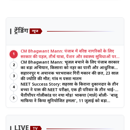
ट्रेंडिंग
न्यूज
CM Bhagwant Mann: पंजाब में वरिष्ठ नागरिकों के लिए
1
सरकार की पहल, तीर्थ यात्रा, पेंशन और स्वास्थ्य सुविधाओं पर
जोर
CM Bhagwant Mann: भूजल बचाने के लिए पंजाब सरकार
2
का बड़ा अभियान, किसानों को नहर का पानी और आधुनिक
खेती का मिल रहा लाभ
सहारनपुर में अचानक भरभराकर गिरी मकान की छत, 23 साल
3
की ज्योति की मौत; गांव में पसरा मातम
NEET Success Story: सहरसा के किराना दुकानदार के तीन
4
बच्चों ने पास की NEET परीक्षा, एक ही परिवार के तीन भाई-
बहनों ने रचा इतिहास
चैतीपीपर गोलीकांड पर नया मोड़! भाकपा (माले) बोली- 'बालू
5
माफिया ने किया सुनियोजित हमला', 11 जुलाई को बड़ा
आंदोलन
LIVE
TV