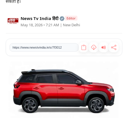
सकती है।
खेल
Official | Verified Expert • 2
News Tv India हिंदी
Editor
टेक
May 18, 2026 • 7:21 AM
| New Delhi
वीडियो
https://www.newstvindia.in/s/7f3012
लाइफस्टाइल
कारोबार