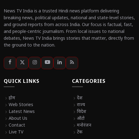
News TV India is a trusted Hindi news platform delivering
breaking news, political updates, national and state-level stories,
and ground reports from across India. Our focus is factual, fast,
and people-centric journalism. From local issues to national
debates, News TV India brings stories that matter, directly from
the ground to the nation.
QUICK LINKS
CATEGORIES
chevron_right
होम
chevron_right
देश
chevron_right
Web Stories
chevron_right
राज्य
chevron_right
Latest News
chevron_right
विदेश
chevron_right
About Us
chevron_right
ऑटो
chevron_right
Contact
chevron_right
मनोरंजन
chevron_right
Live TV
chevron_right
टेक