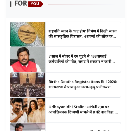
FOR
YOU
राष्ट्रपति भवन के ‘एट होम’ निमंत्रण में दिखी भारत
की सांस्कृतिक विरासत, 4 राज्यों की लोक कला
बनी खास आकर्षण
7 साल में सीवर में दम घुटने से 498 सफाई
कर्मचारियों की मौत, संसद में सरकार ने जारी
किए आंकड़े
Births Deaths Registrations Bill 2026:
राज्यसभा से पास हुआ जन्म-मृत्यु पंजीकरण
संशोधन बिल, जानिए क्या बदलेगा और कब
लगेगा कोर्ट का आदेश
Udhayanidhi Stalin: अभिनेत्री तृषा पर
आपत्तिजनक टिप्पणी मामले में 8 घंटे बाद रिहा,
बोले- मेरे साथ आतंकवादी जैसा व्यवहार हुआ