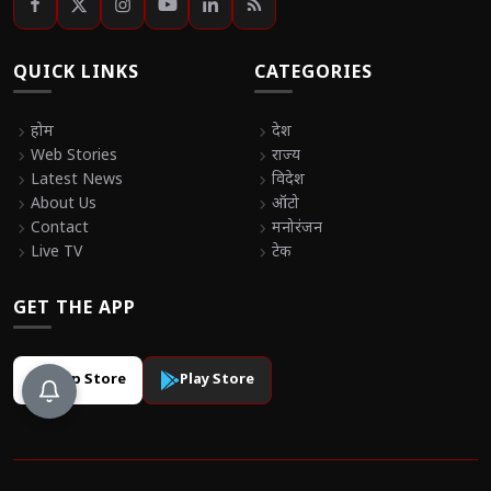
QUICK LINKS
CATEGORIES
chevron_right
होम
chevron_right
देश
chevron_right
Web Stories
chevron_right
राज्य
chevron_right
Latest News
chevron_right
विदेश
chevron_right
About Us
chevron_right
ऑटो
chevron_right
Contact
chevron_right
मनोरंजन
chevron_right
Live TV
chevron_right
टेक
GET THE APP
App Store
Play Store