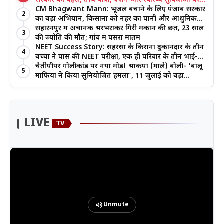
सरकार की पहल, तीर्थ यात्रा, पेंशन और स्वास्थ्य सुविधाओं पर
जोर
CM Bhagwant Mann: भूजल बचाने के लिए पंजाब सरकार
2
का बड़ा अभियान, किसानों को नहर का पानी और आधुनिक
खेती का मिल रहा लाभ
सहारनपुर में अचानक भरभराकर गिरी मकान की छत, 23 साल
3
की ज्योति की मौत; गांव में पसरा मातम
NEET Success Story: सहरसा के किराना दुकानदार के तीन
4
बच्चों ने पास की NEET परीक्षा, एक ही परिवार के तीन भाई-
बहनों ने रचा इतिहास
चैतीपीपर गोलीकांड पर नया मोड़! भाकपा (माले) बोली- 'बालू
5
माफिया ने किया सुनियोजित हमला', 11 जुलाई को बड़ा
आंदोलन
LIVE
TV
volume_up
Unmute