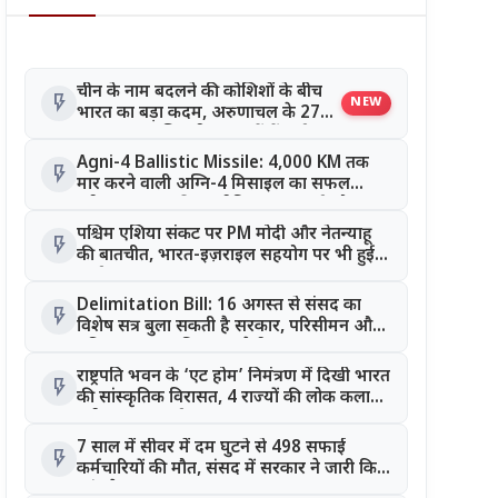
चीन के नाम बदलने की कोशिशों के बीच
flash_on
NEW
भारत का बड़ा कदम, अरुणाचल के 27
स्थान अब आधिकारिक नक्शों में दर्ज
Agni-4 Ballistic Missile: 4,000 KM तक
flash_on
मार करने वाली अग्नि-4 मिसाइल का सफल
परीक्षण, भारत की रणनीतिक ताकत हुई और
मजबूत
पश्चिम एशिया संकट पर PM मोदी और नेतन्याहू
flash_on
की बातचीत, भारत-इज़राइल सहयोग पर भी हुई
चर्चा
Delimitation Bill: 16 अगस्त से संसद का
flash_on
विशेष सत्र बुला सकती है सरकार, परिसीमन और
महिला आरक्षण बिल पर रहेगी नजर
राष्ट्रपति भवन के ‘एट होम’ निमंत्रण में दिखी भारत
flash_on
की सांस्कृतिक विरासत, 4 राज्यों की लोक कला
बनी खास आकर्षण
7 साल में सीवर में दम घुटने से 498 सफाई
flash_on
कर्मचारियों की मौत, संसद में सरकार ने जारी किए
आंकड़े