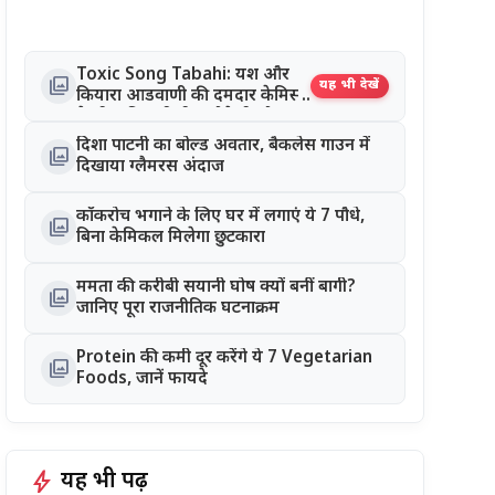
Toxic Song Tabahi: यश और
photo_library
यह भी देखें
कियारा आडवाणी की दमदार केमिस्ट्री
ने जीता दिल, रिलीज होते ही सोशल
मीडिया पर छाया गाना
दिशा पाटनी का बोल्ड अवतार, बैकलेस गाउन में
photo_library
दिखाया ग्लैमरस अंदाज
कॉकरोच भगाने के लिए घर में लगाएं ये 7 पौधे,
photo_library
बिना केमिकल मिलेगा छुटकारा
ममता की करीबी सयानी घोष क्यों बनीं बागी?
photo_library
जानिए पूरा राजनीतिक घटनाक्रम
Protein की कमी दूर करेंगे ये 7 Vegetarian
photo_library
Foods, जानें फायदे
bolt
यह भी पढ़ें