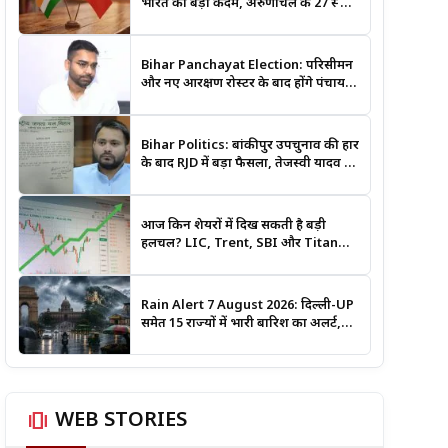
भारत का बड़ा कदम, अरुणाचल के 27 स्थान
अब आधिकारिक नक्शों में दर्ज
Bihar Panchayat Election: परिसीमन
और नए आरक्षण रोस्टर के बाद होंगे पंचायत
चुनाव, मंत्री दीपक प्रकाश ने दिए बड़े संकेत
Bihar Politics: बांकीपुर उपचुनाव की हार
के बाद RJD में बड़ा फैसला, तेजस्वी यादव ने
क्यों भंग कराया पूरा संगठन?
आज किन शेयरों में दिख सकती है बड़ी
हलचल? LIC, Trent, SBI और Titan
समेत इन Stocks पर रखें नजर
Rain Alert 7 August 2026: दिल्ली-UP
समेत 15 राज्यों में भारी बारिश का अलर्ट,
जानिए कहां सबसे ज्यादा असर की चेतावनी
amp_stories
WEB STORIES