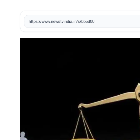
खेल
https://www.newstvindia.in/s/bb5d00
टेक
वीडियो
लाइफस्टाइल
कारोबार