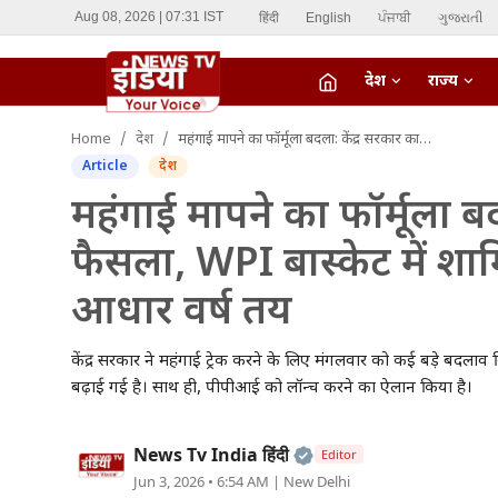
हिंदी
English
ਪੰਜਾਬੀ
ગુજરાતી
Aug 08, 2026 | 07:31 IST
देश
राज्य
fiber_manual_record
Home
देश
महंगाई मापने का फॉर्मूला बदला: केंद्र सरकार का बड़ा फैसला, WPI बास्केट में शामिल हुईं 957 वस्तुएं; नया आधार वर्ष तय
LIVE TV
Article
देश
Home
महंगाई मापने का फॉर्मूला बद
फैसला, WPI बास्केट में शामि
देश
आधार वर्ष तय
राज्य
केंद्र सरकार ने महंगाई ट्रेक करने के लिए मंगलवार को कई बड़े बदलाव कि
ऑटो
बढ़ाई गई है। साथ ही, पीपीआई को लॉन्च करने का ऐलान किया है।
मनोरंजन
Official | Verified Ex
News Tv India हिंदी
Editor
विदेश
Jun 3, 2026 • 6:54 AM
| New Delhi