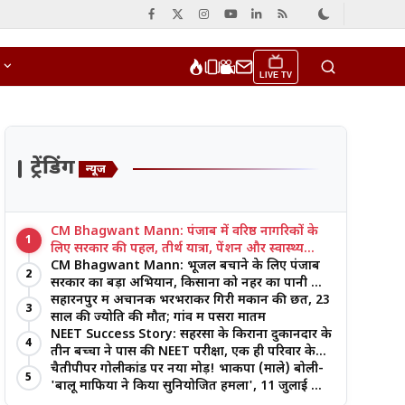
LIVE TV
ट्रेंडिंग
न्यूज
CM Bhagwant Mann: पंजाब में वरिष्ठ नागरिकों के
1
लिए सरकार की पहल, तीर्थ यात्रा, पेंशन और स्वास्थ्य
सुविधाओं पर जोर
CM Bhagwant Mann: भूजल बचाने के लिए पंजाब
2
सरकार का बड़ा अभियान, किसानों को नहर का पानी और
आधुनिक खेती का मिल रहा लाभ
सहारनपुर में अचानक भरभराकर गिरी मकान की छत, 23
3
साल की ज्योति की मौत; गांव में पसरा मातम
NEET Success Story: सहरसा के किराना दुकानदार के
4
तीन बच्चों ने पास की NEET परीक्षा, एक ही परिवार के
तीन भाई-बहनों ने रचा इतिहास
चैतीपीपर गोलीकांड पर नया मोड़! भाकपा (माले) बोली-
5
'बालू माफिया ने किया सुनियोजित हमला', 11 जुलाई को
बड़ा आंदोलन