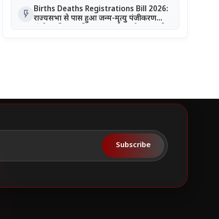
Births Deaths Registrations Bill 2026:
flash_on
राज्यसभा से पास हुआ जन्म-मृत्यु पंजीकरण
संशोधन बिल, जानिए क्या बदलेगा और कब लगेगा
कोर्ट का आदेश
Subscribe