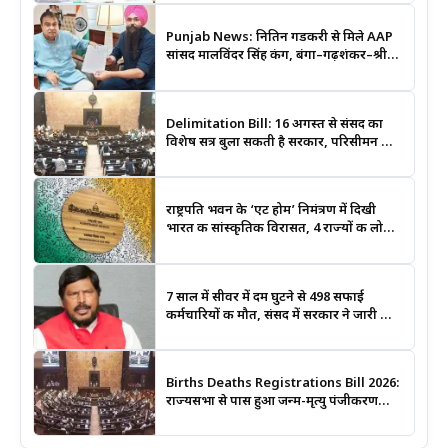
Punjab News: नितिन गडकरी से मिले AAP
सांसद मालविंदर सिंह कंग, बंगा–गढ़शंकर–श्री
आनंदपुर साहिब मार्ग को National Highway
बनाने की उठाई मांग
Delimitation Bill: 16 अगस्त से संसद का
विशेष सत्र बुला सकती है सरकार, परिसीमन और
महिला आरक्षण बिल पर रहेगी नजर
राष्ट्रपति भवन के ‘एट होम’ निमंत्रण में दिखी
भारत की सांस्कृतिक विरासत, 4 राज्यों की लोक
कला बनी खास आकर्षण
7 साल में सीवर में दम घुटने से 498 सफाई
कर्मचारियों की मौत, संसद में सरकार ने जारी किए
आंकड़े
Births Deaths Registrations Bill 2026:
राज्यसभा से पास हुआ जन्म-मृत्यु पंजीकरण
संशोधन बिल, जानिए क्या बदलेगा और कब
लगेगा कोर्ट का आदेश