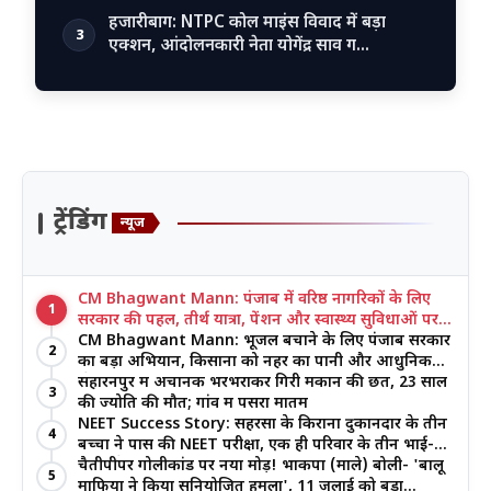
हजारीबाग: NTPC कोल माइंस विवाद में बड़ा
3
एक्शन, आंदोलनकारी नेता योगेंद्र साव ग…
ट्रेंडिंग
न्यूज
CM Bhagwant Mann: पंजाब में वरिष्ठ नागरिकों के लिए
1
सरकार की पहल, तीर्थ यात्रा, पेंशन और स्वास्थ्य सुविधाओं पर
जोर
CM Bhagwant Mann: भूजल बचाने के लिए पंजाब सरकार
2
का बड़ा अभियान, किसानों को नहर का पानी और आधुनिक
खेती का मिल रहा लाभ
सहारनपुर में अचानक भरभराकर गिरी मकान की छत, 23 साल
3
की ज्योति की मौत; गांव में पसरा मातम
NEET Success Story: सहरसा के किराना दुकानदार के तीन
4
बच्चों ने पास की NEET परीक्षा, एक ही परिवार के तीन भाई-
बहनों ने रचा इतिहास
चैतीपीपर गोलीकांड पर नया मोड़! भाकपा (माले) बोली- 'बालू
5
माफिया ने किया सुनियोजित हमला', 11 जुलाई को बड़ा