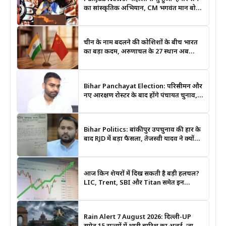
का सांस्कृतिक अभियान, CM भगवंत मान बोले-
श्रीराम के आदर्शों से जुड़ेगी युवा पीढ़ी
चीन के नाम बदलने की कोशिशों के बीच भारत
का बड़ा कदम, अरुणाचल के 27 स्थान अब
आधिकारिक नक्शों में दर्ज
Bihar Panchayat Election: परिसीमन और
नए आरक्षण रोस्टर के बाद होंगे पंचायत चुनाव,
मंत्री दीपक प्रकाश ने दिए बड़े संकेत
Bihar Politics: बांकीपुर उपचुनाव की हार के
बाद RJD में बड़ा फैसला, तेजस्वी यादव ने क्यों
भंग कराया पूरा संगठन?
आज किन शेयरों में दिख सकती है बड़ी हलचल?
LIC, Trent, SBI और Titan समेत इन
Stocks पर रखें नजर
Rain Alert 7 August 2026: दिल्ली-UP