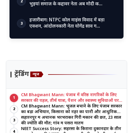
2
भुइयां समाज के कद्दावर नेता अब मोदी क…
हजारीबाग: NTPC कोल माइंस विवाद में बड़ा
3
एक्शन, आंदोलनकारी नेता योगेंद्र साव ग…
ट्रेंडिंग
न्यूज
CM Bhagwant Mann: पंजाब में वरिष्ठ नागरिकों के लिए
1
सरकार की पहल, तीर्थ यात्रा, पेंशन और स्वास्थ्य सुविधाओं पर
जोर
CM Bhagwant Mann: भूजल बचाने के लिए पंजाब सरकार
2
का बड़ा अभियान, किसानों को नहर का पानी और आधुनिक
खेती का मिल रहा लाभ
सहारनपुर में अचानक भरभराकर गिरी मकान की छत, 23 साल
3
की ज्योति की मौत; गांव में पसरा मातम
NEET Success Story: सहरसा के किराना दुकानदार के तीन
4