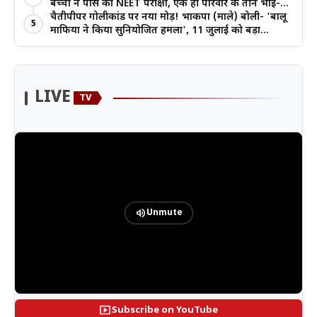
बच्चों ने पास की NEET परीक्षा, एक ही परिवार के तीन भाई-
बहनों ने रचा इतिहास
चैतीपीपर गोलीकांड पर नया मोड़! भाकपा (माले) बोली- 'बालू
5
माफिया ने किया सुनियोजित हमला', 11 जुलाई को बड़ा
आंदोलन
LIVE
TV
volume_up
Unmute
smart_display
Subscribe on YouTube