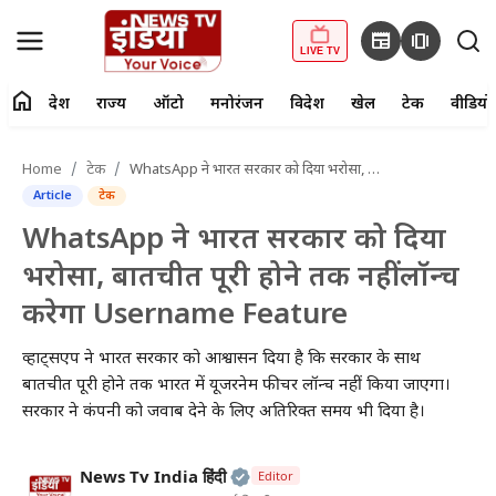
newspaper
amp_stories
LIVE TV
home
देश
राज्य
ऑटो
मनोरंजन
विदेश
खेल
टेक
वीडियो
fiber_manual_record
LIVE TV
Home
टेक
WhatsApp ने भारत सरकार को दिया भरोसा, बातचीत पूरी होने तक नहीं लॉन्च करेगा Username Feature
Article
टेक
Home
WhatsApp ने भारत सरकार को दिया
देश
भरोसा, बातचीत पूरी होने तक नहीं लॉन्च
करेगा Username Feature
राज्य
व्हाट्सएप ने भारत सरकार को आश्वासन दिया है कि सरकार के साथ
ऑटो
बातचीत पूरी होने तक भारत में यूजरनेम फीचर लॉन्च नहीं किया जाएगा।
सरकार ने कंपनी को जवाब देने के लिए अतिरिक्त समय भी दिया है।
मनोरंजन
विदेश
Official | Verified Expert • 2
News Tv India हिंदी
Editor