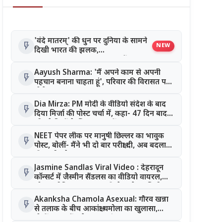
'वंदे मातरम्' की धुन पर दुनिया के सामने
flash_on
NEW
दिखी भारत की झलक,
Commonwealth Games में
Manushi Chhillar की शानदार प्रस्तुति
Aayush Sharma: 'मैं अपने काम से अपनी
flash_on
पहचान बनाना चाहता हूं', परिवार की विरासत पर
बोले एक्टर
Dia Mirza: PM मोदी के वीडियो संदेश के बाद
flash_on
दिया मिर्जा की पोस्ट चर्चा में, कहा- 47 दिन बाद
भी टूटे दिलों के लिए कुछ नहीं कहा
NEET पेपर लीक पर मानुषी छिल्लर का भावुक
flash_on
पोस्ट, बोलीं- मैंने भी दो बार परीक्षा दी, अब बदलाव
की उम्मीद है
Jasmine Sandlas Viral Video : देहरादून
flash_on
कॉन्सर्ट में जैस्मीन सैंडलस का वीडियो वायरल,
सोशल मीडिया पर बदसलूकी के दावे पर छिड़ी
बहस
Akanksha Chamola Asexual: गौरव खन्ना
flash_on
से तलाक के बीच आकांक्षा चमोला का खुलासा,
बोलीं- 'अब मैं एसेक्सुअल हूं'