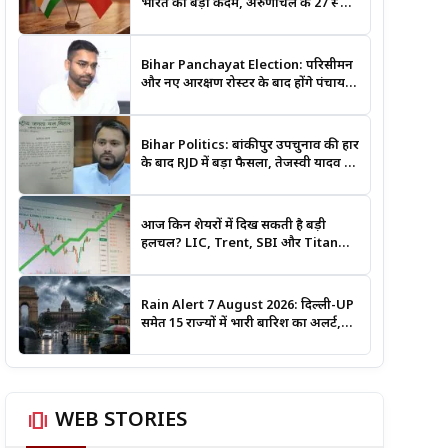
भारत का बड़ा कदम, अरुणाचल के 27 स्थान
अब आधिकारिक नक्शों में दर्ज
Bihar Panchayat Election: परिसीमन
और नए आरक्षण रोस्टर के बाद होंगे पंचायत
चुनाव, मंत्री दीपक प्रकाश ने दिए बड़े संकेत
Bihar Politics: बांकीपुर उपचुनाव की हार
के बाद RJD में बड़ा फैसला, तेजस्वी यादव ने
क्यों भंग कराया पूरा संगठन?
आज किन शेयरों में दिख सकती है बड़ी
हलचल? LIC, Trent, SBI और Titan
समेत इन Stocks पर रखें नजर
Rain Alert 7 August 2026: दिल्ली-UP
समेत 15 राज्यों में भारी बारिश का अलर्ट,
जानिए कहां सबसे ज्यादा असर की चेतावनी
amp_stories
WEB STORIES