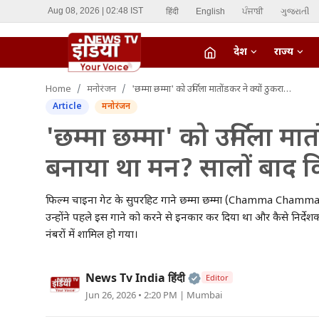
हिंदी
English
ਪੰਜਾਬੀ
ગુજરાતી
Aug 08, 2026 | 02:48 IST
देश
राज्य
fiber_manual_record
Home
मनोरंजन
'छम्मा छम्मा' को उर्मिला मातोंडकर ने क्यों ठुकराने का बनाया था मन? सालों बाद किया बड़ा खुलासा
LIVE TV
Article
मनोरंजन
Home
'छम्मा छम्मा' को उर्मिला मात
बनाया था मन? सालों बाद क
देश
राज्य
फिल्म चाइना गेट के सुपरहिट गाने छम्मा छम्मा (Chamma Chamma) को ल
उन्होंने पहले इस गाने को करने से इनकार कर दिया था और कैसे निर्दे
ऑटो
नंबरों में शामिल हो गया।
मनोरंजन
Official | Verified Ex
News Tv India हिंदी
Editor
Jun 26, 2026 • 2:20 PM
| Mumbai
विदेश