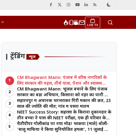
LIVE TV
ट्रेंडिंग
न्यूज
CM Bhagwant Mann: पंजाब में वरिष्ठ नागरिकों के
1
लिए सरकार की पहल, तीर्थ यात्रा, पेंशन और स्वास्थ्य
सुविधाओं पर जोर
CM Bhagwant Mann: भूजल बचाने के लिए पंजाब
2
सरकार का बड़ा अभियान, किसानों को नहर का पानी और
आधुनिक खेती का मिल रहा लाभ
सहारनपुर में अचानक भरभराकर गिरी मकान की छत, 23
3
साल की ज्योति की मौत; गांव में पसरा मातम
NEET Success Story: सहरसा के किराना दुकानदार के
4
तीन बच्चों ने पास की NEET परीक्षा, एक ही परिवार के
तीन भाई-बहनों ने रचा इतिहास
चैतीपीपर गोलीकांड पर नया मोड़! भाकपा (माले) बोली-
5
'बालू माफिया ने किया सुनियोजित हमला', 11 जुलाई को
बड़ा आंदोलन