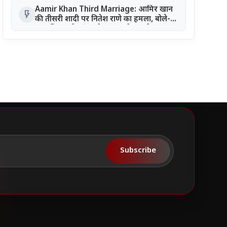
Aamir Khan Third Marriage: आमिर खान
flash_on
की तीसरी शादी पर नितेश राणे का हमला, बोले-
'लव जिहाद के ब्रांड एंबेसडर बनते जा रहे?'
Subscribe