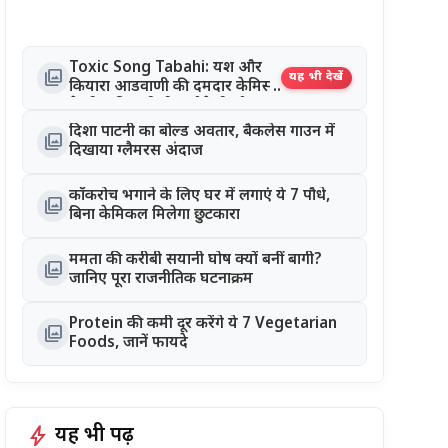
Toxic Song Tabahi: यश और
photo_library
यह भी देखें
कियारा आडवाणी की दमदार केमिस्ट्री
ने जीता दिल, रिलीज होते ही सोशल
मीडिया पर छाया गाना
दिशा पाटनी का बोल्ड अवतार, बैकलेस गाउन में
photo_library
दिखाया ग्लैमरस अंदाज
कॉकरोच भगाने के लिए घर में लगाएं ये 7 पौधे,
photo_library
बिना केमिकल मिलेगा छुटकारा
ममता की करीबी सयानी घोष क्यों बनीं बागी?
photo_library
जानिए पूरा राजनीतिक घटनाक्रम
Protein की कमी दूर करेंगे ये 7 Vegetarian
photo_library
Foods, जानें फायदे
bolt
यह भी पढ़ें