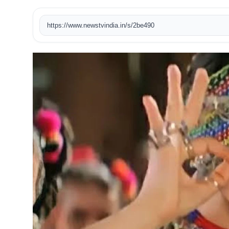
खेल
https://www.newstvindia.in/s/2be490
टेक
वीडियो
लाइफस्टाइल
कारोबार