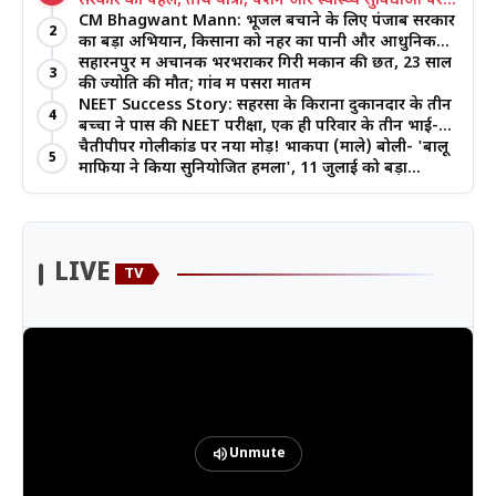
सरकार की पहल, तीर्थ यात्रा, पेंशन और स्वास्थ्य सुविधाओं पर
जोर
CM Bhagwant Mann: भूजल बचाने के लिए पंजाब सरकार
2
का बड़ा अभियान, किसानों को नहर का पानी और आधुनिक
खेती का मिल रहा लाभ
सहारनपुर में अचानक भरभराकर गिरी मकान की छत, 23 साल
3
की ज्योति की मौत; गांव में पसरा मातम
NEET Success Story: सहरसा के किराना दुकानदार के तीन
4
बच्चों ने पास की NEET परीक्षा, एक ही परिवार के तीन भाई-
बहनों ने रचा इतिहास
चैतीपीपर गोलीकांड पर नया मोड़! भाकपा (माले) बोली- 'बालू
5
माफिया ने किया सुनियोजित हमला', 11 जुलाई को बड़ा
आंदोलन
LIVE
TV
volume_up
Unmute