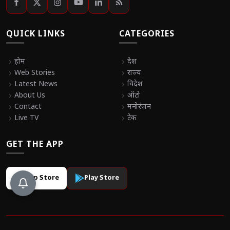
QUICK LINKS
CATEGORIES
chevron_right
होम
chevron_right
देश
chevron_right
Web Stories
chevron_right
राज्य
chevron_right
Latest News
chevron_right
विदेश
chevron_right
About Us
chevron_right
ऑटो
chevron_right
Contact
chevron_right
मनोरंजन
chevron_right
Live TV
chevron_right
टेक
GET THE APP
App Store
Play Store