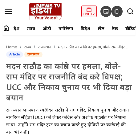
newspaper
amp_stories
LIVE TV
home
देश
राज्य
ऑटो
मनोरंजन
विदेश
खेल
टेक
वीडियो
fiber_manual_record
LIVE TV
Home
राज्य
राजस्थान
मदन राठौड़ का कांग्रेस पर हमला, बोले- राम मंदिर पर राजनीति बंद करे विपक्ष; UCC और निकाय चुनाव पर भी दिया बड़ा बयान
Article
राजस्थान
Home
मदन राठौड़ का कांग्रेस पर हमला, बोले-
देश
राम मंदिर पर राजनीति बंद करे विपक्ष;
UCC और निकाय चुनाव पर भी दिया बड़ा
राज्य
बयान
ऑटो
राजस्थान भाजपा अध्यक्ष मदन राठौड़ ने राम मंदिर, निकाय चुनाव और समान
मनोरंजन
नागरिक संहिता (UCC) को लेकर कांग्रेस और अशोक गहलोत पर निशाना
साधा। उन्होंने राम मंदिर ट्रस्ट का बचाव करते हुए दोषियों पर कार्रवाई की
विदेश
बात भी कही।