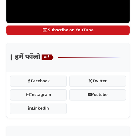
smart_display
Subscribe on YouTube
हमें फॉलो
करें
Facebook
Twitter
Instagram
Youtube
Linkedin