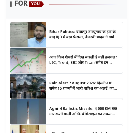
FOR
YOU
Bihar Politics: बांकीपुर उपचुनाव की हार के
बाद RJD में बड़ा फैसला, तेजस्वी यादव ने क्यों
भंग कराया पूरा संगठन?
आज किन शेयरों में दिख सकती है बड़ी हलचल?
LIC, Trent, SBI और Titan समेत इन
Stocks पर रखें नजर
Rain Alert 7 August 2026: दिल्ली-UP
समेत 15 राज्यों में भारी बारिश का अलर्ट, जानिए
कहां सबसे ज्यादा असर की चेतावनी
Agni-4 Ballistic Missile: 4,000 KM तक
मार करने वाली अग्नि-4 मिसाइल का सफल
परीक्षण, भारत की रणनीतिक ताकत हुई और
मजबूत