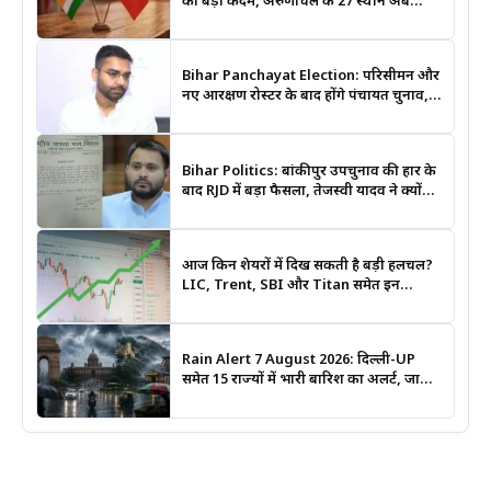
का बड़ा कदम, अरुणाचल के 27 स्थान अब
आधिकारिक नक्शों में दर्ज
Bihar Panchayat Election: परिसीमन और
नए आरक्षण रोस्टर के बाद होंगे पंचायत चुनाव,
मंत्री दीपक प्रकाश ने दिए बड़े संकेत
Bihar Politics: बांकीपुर उपचुनाव की हार के
बाद RJD में बड़ा फैसला, तेजस्वी यादव ने क्यों
भंग कराया पूरा संगठन?
आज किन शेयरों में दिख सकती है बड़ी हलचल?
LIC, Trent, SBI और Titan समेत इन
Stocks पर रखें नजर
Rain Alert 7 August 2026: दिल्ली-UP
समेत 15 राज्यों में भारी बारिश का अलर्ट, जानिए
कहां सबसे ज्यादा असर की चेतावनी