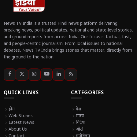
News TV India is a trusted Hindi news platform delivering
breaking news, political updates, national and state-level stories,
and ground reports from across India. Our focus is factual, fast,
and people-centric journalism. From local issues to national
debates, News TV India brings stories that matter, directly from
the ground to the nation.
QUICK LINKS
CATEGORIES
chevron_right
होम
chevron_right
देश
chevron_right
Web Stories
chevron_right
राज्य
chevron_right
Latest News
chevron_right
विदेश
chevron_right
About Us
chevron_right
ऑटो
chevron_right
Contact
chevron_right
मनोरंजन