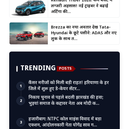
Renault Triber 2026: कम बजट में
लग्जरी अहसास! नई ट्राइबर ने बढ़ाई
अर्टिगा की...
Brezza का नया अवतार देख Tata-
Hyundai के छूटे पसीने: ADAS और नए
लुक के साथ त...
TRENDING
POSTS
कैंसर मरीजों को मिली बड़ी राहत! हरियाणा के हर
1
जिले में शुरू हुए डे-केयर सेंटर…
निकाय चुनाव से पहले बदली झारखंड की हवा;
2
भुइयां समाज के कद्दावर नेता अब मोदी क…
हजारीबाग: NTPC कोल माइंस विवाद में बड़ा
3
एक्शन, आंदोलनकारी नेता योगेंद्र साव ग…