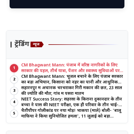
ट्रेंडिंग
न्यूज
CM Bhagwant Mann: पंजाब में वरिष्ठ नागरिकों के लिए
1
सरकार की पहल, तीर्थ यात्रा, पेंशन और स्वास्थ्य सुविधाओं पर
जोर
CM Bhagwant Mann: भूजल बचाने के लिए पंजाब सरकार
2
का बड़ा अभियान, किसानों को नहर का पानी और आधुनिक
खेती का मिल रहा लाभ
सहारनपुर में अचानक भरभराकर गिरी मकान की छत, 23 साल
3
की ज्योति की मौत; गांव में पसरा मातम
NEET Success Story: सहरसा के किराना दुकानदार के तीन
4
बच्चों ने पास की NEET परीक्षा, एक ही परिवार के तीन भाई-
बहनों ने रचा इतिहास
चैतीपीपर गोलीकांड पर नया मोड़! भाकपा (माले) बोली- 'बालू
5
माफिया ने किया सुनियोजित हमला', 11 जुलाई को बड़ा
आंदोलन