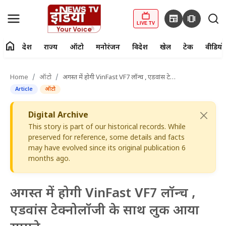
newspaper
amp_stories
LIVE TV
home
देश
राज्य
ऑटो
मनोरंजन
विदेश
खेल
टेक
वीडियो
fiber_manual_record
LIVE TV
Home
ऑटो
अगस्त में होगी VinFast VF7 लॉन्च , एडवांस टेक्नोलॉजी के साथ लुक आया सामने
Article
ऑटो
Home
Digital Archive
देश
This story is part of our historical records. While
preserved for reference, some details and facts
राज्य
may have evolved since its original publication 6
months ago.
ऑटो
मनोरंजन
अगस्त में होगी VinFast VF7 लॉन्च ,
एडवांस टेक्नोलॉजी के साथ लुक आया
विदेश