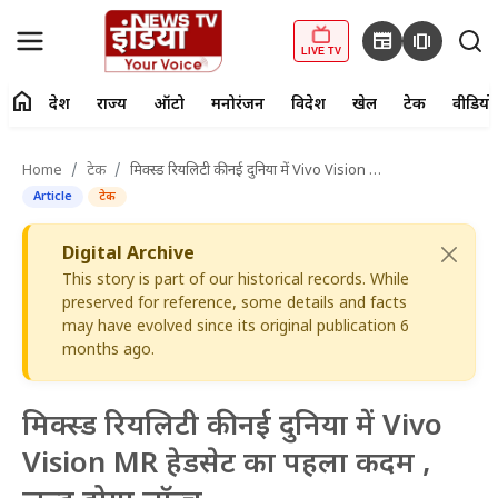
newspaper
amp_stories
LIVE TV
home
देश
राज्य
ऑटो
मनोरंजन
विदेश
खेल
टेक
वीडियो
fiber_manual_record
LIVE TV
Home
टेक
मिक्स्ड रियलिटी की नई दुनिया में Vivo Vision MR हेडसेट का पहला कदम , जल्द होगा लॉन्च
Article
टेक
Home
Digital Archive
देश
This story is part of our historical records. While
preserved for reference, some details and facts
राज्य
may have evolved since its original publication 6
months ago.
ऑटो
मनोरंजन
मिक्स्ड रियलिटी की नई दुनिया में Vivo
Vision MR हेडसेट का पहला कदम ,
विदेश