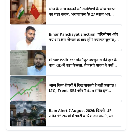
चीन के नाम बदलने की कोशिशों के बीच भारत
का बड़ा कदम, अरुणाचल के 27 स्थान अब
आधिकारिक नक्शों में दर्ज
Bihar Panchayat Election: परिसीमन और
नए आरक्षण रोस्टर के बाद होंगे पंचायत चुनाव,
मंत्री दीपक प्रकाश ने दिए बड़े संकेत
Bihar Politics: बांकीपुर उपचुनाव की हार के
बाद RJD में बड़ा फैसला, तेजस्वी यादव ने क्यों
भंग कराया पूरा संगठन?
आज किन शेयरों में दिख सकती है बड़ी हलचल?
LIC, Trent, SBI और Titan समेत इन
Stocks पर रखें नजर
Rain Alert 7 August 2026: दिल्ली-UP
समेत 15 राज्यों में भारी बारिश का अलर्ट, जानिए
कहां सबसे ज्यादा असर की चेतावनी