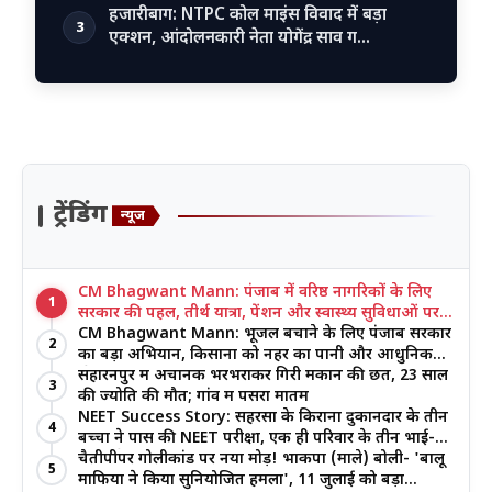
हजारीबाग: NTPC कोल माइंस विवाद में बड़ा
3
एक्शन, आंदोलनकारी नेता योगेंद्र साव ग…
ट्रेंडिंग
न्यूज
CM Bhagwant Mann: पंजाब में वरिष्ठ नागरिकों के लिए
1
सरकार की पहल, तीर्थ यात्रा, पेंशन और स्वास्थ्य सुविधाओं पर
जोर
CM Bhagwant Mann: भूजल बचाने के लिए पंजाब सरकार
2
का बड़ा अभियान, किसानों को नहर का पानी और आधुनिक
खेती का मिल रहा लाभ
सहारनपुर में अचानक भरभराकर गिरी मकान की छत, 23 साल
3
की ज्योति की मौत; गांव में पसरा मातम
NEET Success Story: सहरसा के किराना दुकानदार के तीन
4
बच्चों ने पास की NEET परीक्षा, एक ही परिवार के तीन भाई-
बहनों ने रचा इतिहास
चैतीपीपर गोलीकांड पर नया मोड़! भाकपा (माले) बोली- 'बालू
5
माफिया ने किया सुनियोजित हमला', 11 जुलाई को बड़ा