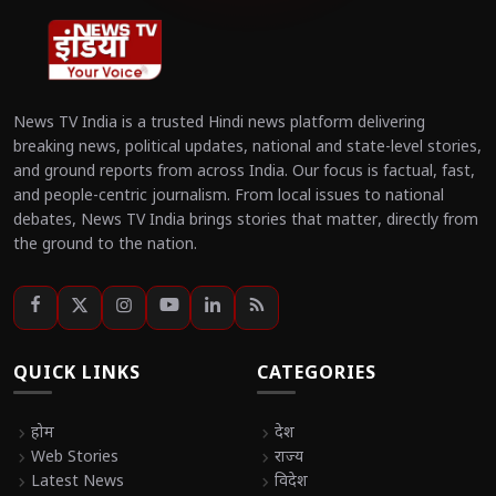
News TV India is a trusted Hindi news platform delivering
breaking news, political updates, national and state-level stories,
and ground reports from across India. Our focus is factual, fast,
and people-centric journalism. From local issues to national
debates, News TV India brings stories that matter, directly from
the ground to the nation.
QUICK LINKS
CATEGORIES
chevron_right
होम
chevron_right
देश
chevron_right
Web Stories
chevron_right
राज्य
chevron_right
Latest News
chevron_right
विदेश