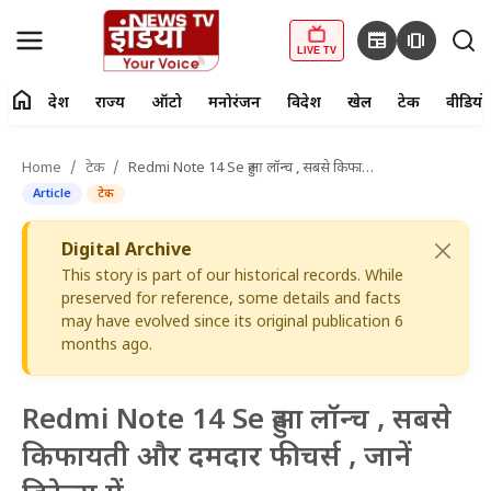
newspaper
amp_stories
LIVE TV
home
देश
राज्य
ऑटो
मनोरंजन
विदेश
खेल
टेक
वीडियो
fiber_manual_record
LIVE TV
Home
टेक
Redmi Note 14 Se हुआ लॉन्च , सबसे किफायती और दमदार फीचर्स , जानें डिटेल्स में
Article
टेक
Home
Digital Archive
देश
This story is part of our historical records. While
preserved for reference, some details and facts
राज्य
may have evolved since its original publication 6
months ago.
ऑटो
मनोरंजन
Redmi Note 14 Se हुआ लॉन्च , सबसे
किफायती और दमदार फीचर्स , जानें
विदेश