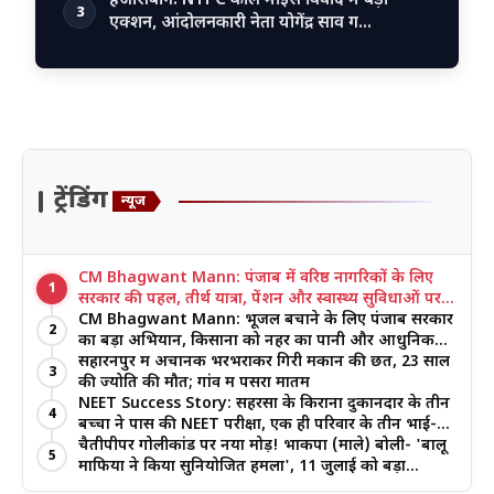
3
एक्शन, आंदोलनकारी नेता योगेंद्र साव ग…
ट्रेंडिंग
न्यूज
CM Bhagwant Mann: पंजाब में वरिष्ठ नागरिकों के लिए
1
सरकार की पहल, तीर्थ यात्रा, पेंशन और स्वास्थ्य सुविधाओं पर
जोर
CM Bhagwant Mann: भूजल बचाने के लिए पंजाब सरकार
2
का बड़ा अभियान, किसानों को नहर का पानी और आधुनिक
खेती का मिल रहा लाभ
सहारनपुर में अचानक भरभराकर गिरी मकान की छत, 23 साल
3
की ज्योति की मौत; गांव में पसरा मातम
NEET Success Story: सहरसा के किराना दुकानदार के तीन
4
बच्चों ने पास की NEET परीक्षा, एक ही परिवार के तीन भाई-
बहनों ने रचा इतिहास
चैतीपीपर गोलीकांड पर नया मोड़! भाकपा (माले) बोली- 'बालू
5
माफिया ने किया सुनियोजित हमला', 11 जुलाई को बड़ा
आंदोलन