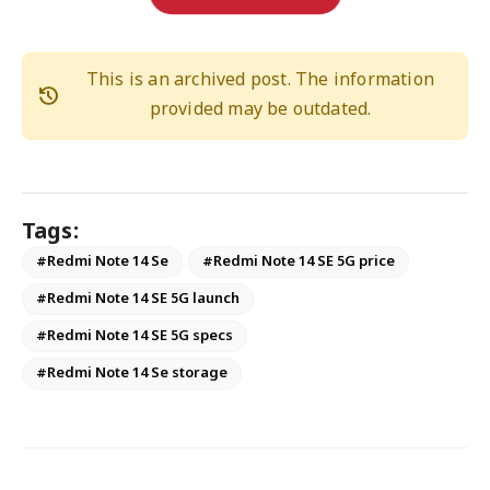
This is an archived post. The information
history
provided may be outdated.
Tags:
#Redmi Note 14 Se
#Redmi Note 14 SE 5G price
#Redmi Note 14 SE 5G launch
#Redmi Note 14 SE 5G specs
#Redmi Note 14 Se storage