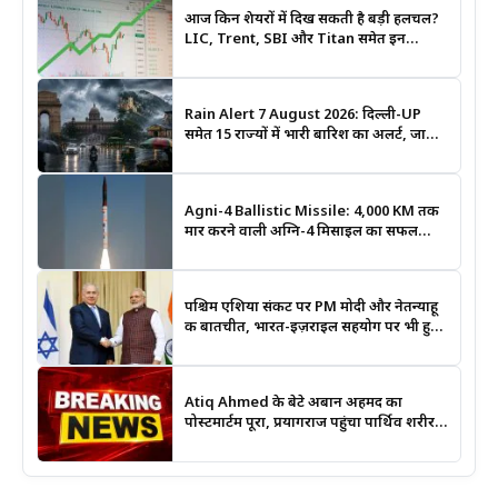
आज किन शेयरों में दिख सकती है बड़ी हलचल?
LIC, Trent, SBI और Titan समेत इन
Stocks पर रखें नजर
Rain Alert 7 August 2026: दिल्ली-UP
समेत 15 राज्यों में भारी बारिश का अलर्ट, जानिए
कहां सबसे ज्यादा असर की चेतावनी
Agni-4 Ballistic Missile: 4,000 KM तक
मार करने वाली अग्नि-4 मिसाइल का सफल
परीक्षण, भारत की रणनीतिक ताकत हुई और
मजबूत
पश्चिम एशिया संकट पर PM मोदी और नेतन्याहू
की बातचीत, भारत-इज़राइल सहयोग पर भी हुई
चर्चा
Atiq Ahmed के बेटे अबान अहमद का
पोस्टमार्टम पूरा, प्रयागराज पहुंचा पार्थिव शरीर;
हादसे की जांच में जुटी पुलिस