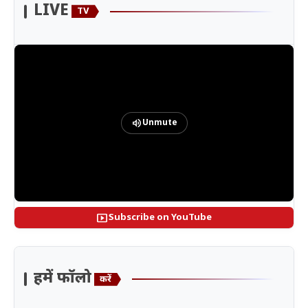
LIVE
TV
volume_up
Unmute
smart_display
Subscribe on YouTube
हमें फॉलो
करें