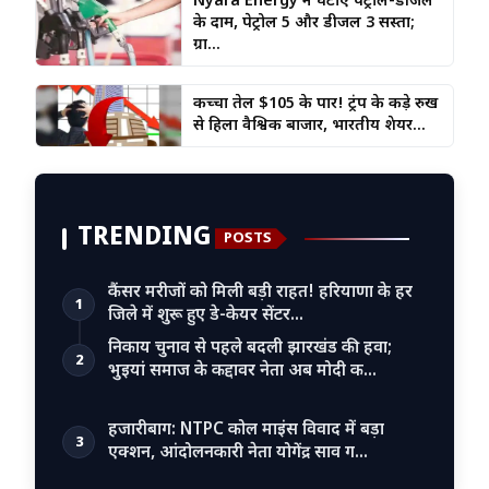
Nyara Energy ने घटाए पेट्रोल-डीजल
के दाम, पेट्रोल ₹5 और डीजल ₹3 सस्ता;
ग्रा...
कच्चा तेल $105 के पार! ट्रंप के कड़े रुख
से हिला वैश्विक बाजार, भारतीय शेयर...
TRENDING
POSTS
कैंसर मरीजों को मिली बड़ी राहत! हरियाणा के हर
1
जिले में शुरू हुए डे-केयर सेंटर…
निकाय चुनाव से पहले बदली झारखंड की हवा;
2
भुइयां समाज के कद्दावर नेता अब मोदी क…
हजारीबाग: NTPC कोल माइंस विवाद में बड़ा
3
एक्शन, आंदोलनकारी नेता योगेंद्र साव ग…