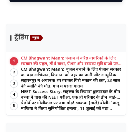
ट्रेंडिंग
न्यूज
CM Bhagwant Mann: पंजाब में वरिष्ठ नागरिकों के लिए
1
सरकार की पहल, तीर्थ यात्रा, पेंशन और स्वास्थ्य सुविधाओं पर
जोर
CM Bhagwant Mann: भूजल बचाने के लिए पंजाब सरकार
2
का बड़ा अभियान, किसानों को नहर का पानी और आधुनिक
खेती का मिल रहा लाभ
सहारनपुर में अचानक भरभराकर गिरी मकान की छत, 23 साल
3
की ज्योति की मौत; गांव में पसरा मातम
NEET Success Story: सहरसा के किराना दुकानदार के तीन
4
बच्चों ने पास की NEET परीक्षा, एक ही परिवार के तीन भाई-
बहनों ने रचा इतिहास
चैतीपीपर गोलीकांड पर नया मोड़! भाकपा (माले) बोली- 'बालू
5
माफिया ने किया सुनियोजित हमला', 11 जुलाई को बड़ा
आंदोलन