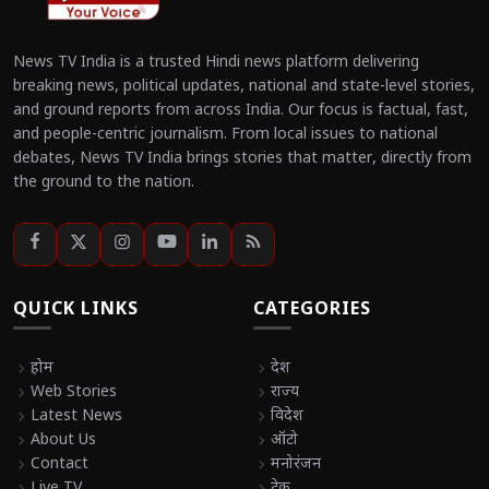
News TV India is a trusted Hindi news platform delivering
breaking news, political updates, national and state-level stories,
and ground reports from across India. Our focus is factual, fast,
and people-centric journalism. From local issues to national
debates, News TV India brings stories that matter, directly from
the ground to the nation.
QUICK LINKS
CATEGORIES
chevron_right
होम
chevron_right
देश
chevron_right
Web Stories
chevron_right
राज्य
chevron_right
Latest News
chevron_right
विदेश
chevron_right
About Us
chevron_right
ऑटो
chevron_right
Contact
chevron_right
मनोरंजन
Live TV
टेक