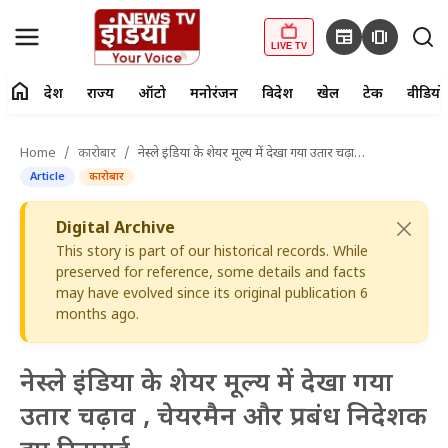
newspaper
amp_stories
LIVE TV
home
देश
राज्य
ऑटो
मनोरंजन
विदेश
खेल
टेक
वीडियो
fiber_manual_record
LIVE TV
Home
कारोबार
नेस्ले इंडिया के शेयर मूल्य में देखा गया उतार चढ़ाव , चेयरमैन और प्रबंध निदेशक हुए रिटायर्ड
Article
कारोबार
Home
Digital Archive
देश
This story is part of our historical records. While
preserved for reference, some details and facts
राज्य
may have evolved since its original publication 6
months ago.
ऑटो
मनोरंजन
नेस्ले इंडिया के शेयर मूल्य में देखा गया
उतार चढ़ाव , चेयरमैन और प्रबंध निदेशक
विदेश