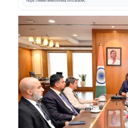
https://www.newstvindia.in/s/afa06c
खेल
टेक
वीडियो
लाइफस्टाइल
कारोबार