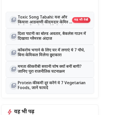
Toxic Song Tabahi: यश और
photo_library
यह भी देखें
कियारा आडवाणी की दमदार केमिस्ट्री
ने जीता दिल, रिलीज होते ही सोशल
मीडिया पर छाया गाना
दिशा पाटनी का बोल्ड अवतार, बैकलेस गाउन में
photo_library
दिखाया ग्लैमरस अंदाज
कॉकरोच भगाने के लिए घर में लगाएं ये 7 पौधे,
photo_library
बिना केमिकल मिलेगा छुटकारा
ममता की करीबी सयानी घोष क्यों बनीं बागी?
photo_library
जानिए पूरा राजनीतिक घटनाक्रम
Protein की कमी दूर करेंगे ये 7 Vegetarian
photo_library
Foods, जानें फायदे
bolt
यह भी पढ़ें