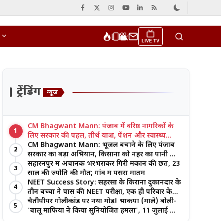
LIVE TV
ट्रेंडिंग
न्यूज
CM Bhagwant Mann: पंजाब में वरिष्ठ नागरिकों के
1
लिए सरकार की पहल, तीर्थ यात्रा, पेंशन और स्वास्थ्य
सुविधाओं पर जोर
CM Bhagwant Mann: भूजल बचाने के लिए पंजाब
2
सरकार का बड़ा अभियान, किसानों को नहर का पानी और
आधुनिक खेती का मिल रहा लाभ
सहारनपुर में अचानक भरभराकर गिरी मकान की छत, 23
3
साल की ज्योति की मौत; गांव में पसरा मातम
NEET Success Story: सहरसा के किराना दुकानदार के
4
तीन बच्चों ने पास की NEET परीक्षा, एक ही परिवार के
तीन भाई-बहनों ने रचा इतिहास
चैतीपीपर गोलीकांड पर नया मोड़! भाकपा (माले) बोली-
5
'बालू माफिया ने किया सुनियोजित हमला', 11 जुलाई को
बड़ा आंदोलन