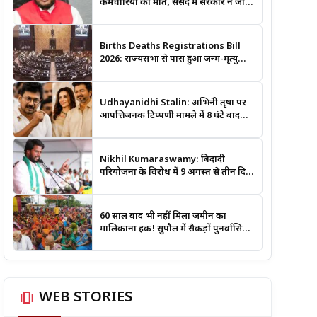
कर्मचारियों की मौत, संसद में सरकार ने जारी
किए आंकड़े
Births Deaths Registrations Bill
2026: राज्यसभा से पास हुआ जन्म-मृत्यु
पंजीकरण संशोधन बिल, जानिए क्या बदलेगा
और कब लगेगा कोर्ट का आदेश
Udhayanidhi Stalin: अभिनेत्री तृषा पर
आपत्तिजनक टिप्पणी मामले में 8 घंटे बाद
रिहा, बोले- मेरे साथ आतंकवादी जैसा
व्यवहार हुआ
Nikhil Kumaraswamy: बिदादी
परियोजना के विरोध में 9 अगस्त से तीन दिन
का मार्च, किसानों के समर्थन में उतरे
जेडी(एस) नेता
60 साल बाद भी नहीं मिला जमीन का
मालिकाना हक! सुपौल में सैकड़ों पुनर्वासित
परिवारों का प्रदर्शन
amp_stories
WEB STORIES