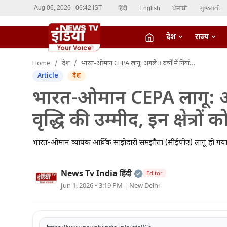
हिंदी
English
ਪੰਜਾਬੀ
ગુજરાતી
Aug 06, 2026 | 06:42 IST
देश
राज्य
fiber_manual_record
Home
देश
भारत-ओमान CEPA लागू: अगले 3 वर्षों में निर्यात में 50% वृद्धि की उम्मीद, इन क्षेत्रों को मिलेगा बड़ा लाभ
LIVE TV
Article
देश
Home
भारत-ओमान CEPA लागू: अगले 
वृद्धि की उम्मीद, इन क्षेत्रों
देश
राज्य
भारत-ओमान व्यापक आर्थिक साझेदारी समझौता (सीईपीए) लागू हो गया है। अ
ऑटो
Official | Verified Ex
News Tv India हिंदी
Editor
Jun 1, 2026 • 3:19 PM
| New Delhi
मनोरंजन
विदेश