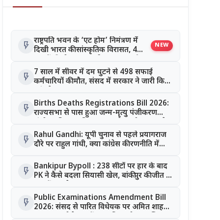
राष्ट्रपति भवन के ‘एट होम’ निमंत्रण में
flash_on
NEW
दिखी भारत की सांस्कृतिक विरासत, 4
राज्यों की लोक कला बनी खास आकर्षण
7 साल में सीवर में दम घुटने से 498 सफाई
flash_on
कर्मचारियों की मौत, संसद में सरकार ने जारी किए
आंकड़े
Births Deaths Registrations Bill 2026:
flash_on
राज्यसभा से पास हुआ जन्म-मृत्यु पंजीकरण
संशोधन बिल, जानिए क्या बदलेगा और कब लगेगा
कोर्ट का आदेश
Rahul Gandhi: यूपी चुनाव से पहले प्रयागराज
flash_on
दौरे पर राहुल गांधी, क्या कांग्रेस की रणनीति में
आएगा बड़ा बदलाव?
Bankipur Bypoll : 238 सीटों पर हार के बाद
flash_on
PK ने कैसे बदला सियासी खेल, बांकीपुर की जीत के
क्या हैं मायने?
Public Examinations Amendment Bill
flash_on
2026: संसद से पारित विधेयक पर अमित शाह
का बयान, बोले- छात्रों का भविष्य होगा सुरक्षित