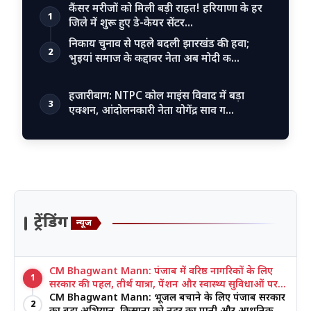
कैंसर मरीजों को मिली बड़ी राहत! हरियाणा के हर
1
जिले में शुरू हुए डे-केयर सेंटर…
निकाय चुनाव से पहले बदली झारखंड की हवा;
2
भुइयां समाज के कद्दावर नेता अब मोदी क…
हजारीबाग: NTPC कोल माइंस विवाद में बड़ा
3
एक्शन, आंदोलनकारी नेता योगेंद्र साव ग…
ट्रेंडिंग
न्यूज
CM Bhagwant Mann: पंजाब में वरिष्ठ नागरिकों के लिए
1
सरकार की पहल, तीर्थ यात्रा, पेंशन और स्वास्थ्य सुविधाओं पर
जोर
CM Bhagwant Mann: भूजल बचाने के लिए पंजाब सरकार
2