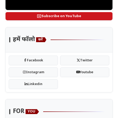
smart_display
Subscribe on YouTube
हमें फॉलो
करें
Facebook
Twitter
Instagram
Youtube
Linkedin
FOR
YOU