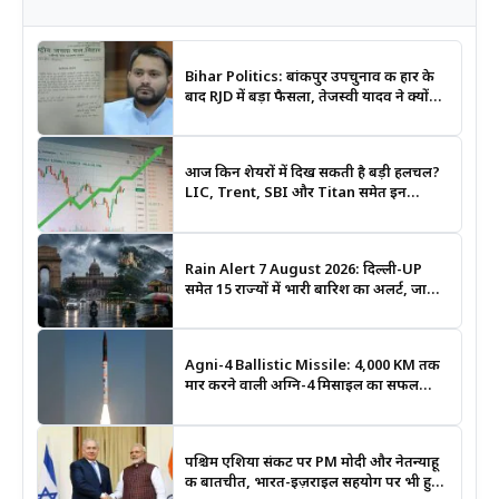
Bihar Politics: बांकीपुर उपचुनाव की हार के
बाद RJD में बड़ा फैसला, तेजस्वी यादव ने क्यों
भंग कराया पूरा संगठन?
आज किन शेयरों में दिख सकती है बड़ी हलचल?
LIC, Trent, SBI और Titan समेत इन
Stocks पर रखें नजर
Rain Alert 7 August 2026: दिल्ली-UP
समेत 15 राज्यों में भारी बारिश का अलर्ट, जानिए
कहां सबसे ज्यादा असर की चेतावनी
Agni-4 Ballistic Missile: 4,000 KM तक
मार करने वाली अग्नि-4 मिसाइल का सफल
परीक्षण, भारत की रणनीतिक ताकत हुई और
मजबूत
पश्चिम एशिया संकट पर PM मोदी और नेतन्याहू
की बातचीत, भारत-इज़राइल सहयोग पर भी हुई