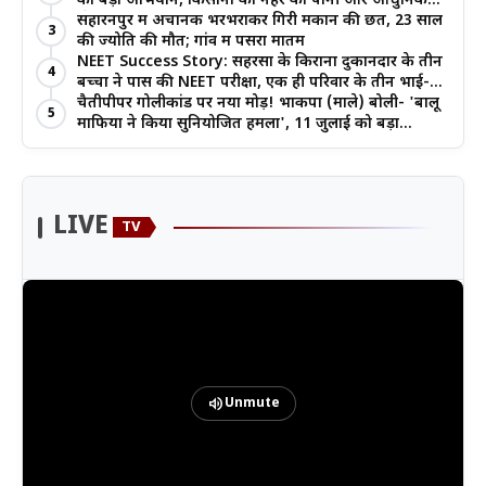
का बड़ा अभियान, किसानों को नहर का पानी और आधुनिक
खेती का मिल रहा लाभ
सहारनपुर में अचानक भरभराकर गिरी मकान की छत, 23 साल
3
की ज्योति की मौत; गांव में पसरा मातम
NEET Success Story: सहरसा के किराना दुकानदार के तीन
4
बच्चों ने पास की NEET परीक्षा, एक ही परिवार के तीन भाई-
बहनों ने रचा इतिहास
चैतीपीपर गोलीकांड पर नया मोड़! भाकपा (माले) बोली- 'बालू
5
माफिया ने किया सुनियोजित हमला', 11 जुलाई को बड़ा
आंदोलन
LIVE
TV
volume_up
Unmute