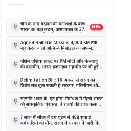
चीन के नाम बदलने की कोशिशों के बीच
flash_on
NEW
भारत का बड़ा कदम, अरुणाचल के 27
स्थान अब आधिकारिक नक्शों में दर्ज
Agni-4 Ballistic Missile: 4,000 KM तक
flash_on
मार करने वाली अग्नि-4 मिसाइल का सफल
परीक्षण, भारत की रणनीतिक ताकत हुई और
मजबूत
पश्चिम एशिया संकट पर PM मोदी और नेतन्याहू
flash_on
की बातचीत, भारत-इज़राइल सहयोग पर भी हुई
चर्चा
Delimitation Bill: 16 अगस्त से संसद का
flash_on
विशेष सत्र बुला सकती है सरकार, परिसीमन और
महिला आरक्षण बिल पर रहेगी नजर
राष्ट्रपति भवन के ‘एट होम’ निमंत्रण में दिखी भारत
flash_on
की सांस्कृतिक विरासत, 4 राज्यों की लोक कला
बनी खास आकर्षण
7 साल में सीवर में दम घुटने से 498 सफाई
flash_on
कर्मचारियों की मौत, संसद में सरकार ने जारी किए
आंकड़े