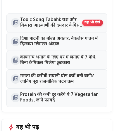
Toxic Song Tabahi: यश और
photo_library
यह भी देखें
कियारा आडवाणी की दमदार केमिस्ट्री
ने जीता दिल, रिलीज होते ही सोशल
मीडिया पर छाया गाना
दिशा पाटनी का बोल्ड अवतार, बैकलेस गाउन में
photo_library
दिखाया ग्लैमरस अंदाज
कॉकरोच भगाने के लिए घर में लगाएं ये 7 पौधे,
photo_library
बिना केमिकल मिलेगा छुटकारा
ममता की करीबी सयानी घोष क्यों बनीं बागी?
photo_library
जानिए पूरा राजनीतिक घटनाक्रम
Protein की कमी दूर करेंगे ये 7 Vegetarian
photo_library
Foods, जानें फायदे
bolt
यह भी पढ़ें