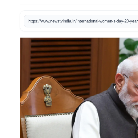
खेल
टेक
वीडियो
लाइफस्टाइल
कारोबार