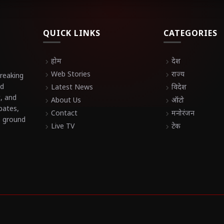
QUICK LINKS
CATEGORIES
chevron_right
होम
chevron_right
देश
chevron_right
Web Stories
chevron_right
राज्य
breaking
nd
chevron_right
Latest News
chevron_right
विदेश
t, and
chevron_right
About Us
chevron_right
ऑटो
bates,
chevron_right
Contact
chevron_right
मनोरंजन
e ground
chevron_right
Live TV
chevron_right
टेक