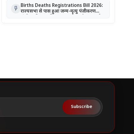
Births Deaths Registrations Bill 2026:
flash_on
राज्यसभा से पास हुआ जन्म-मृत्यु पंजीकरण
संशोधन बिल, जानिए क्या बदलेगा और कब लगेगा
कोर्ट का आदेश
Subscribe