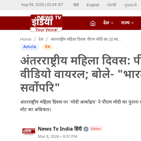
हिंदी
English
ਪੰਜਾਬੀ
ગુજરાતી
Aug 09, 2026 | 01:04 IST
देश
राज्य
fiber_manual_record
Home
देश
अंतरराष्ट्रीय महिला दिवस: पीएम मोदी का 20 साल पुराना वीडियो वायरल; बोले- "भारत ने हमेशा नारी को माना सर्वोपरि"
LIVE TV
Article
देश
Home
अंतरराष्ट्रीय महिला दिवस:
वीडियो वायरल; बोले- "भारत
देश
सर्वोपरि"
राज्य
अंतरराष्ट्रीय महिला दिवस पर 'मोदी आर्काइव' ने पीएम मोदी का पुराना
ऑटो
वोट का अधिकार।
मनोरंजन
Official | Verified Ex
News Tv India हिंदी
Editor
विदेश
Mar 8, 2026 • 9:37 PM