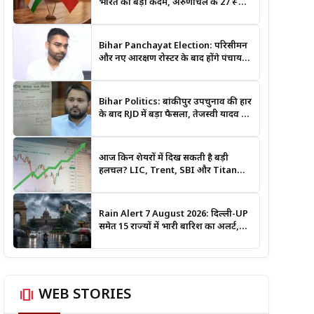
भारत का बड़ा कदम, अरुणाचल के 27 स्थान
अब आधिकारिक नक्शों में दर्ज
Bihar Panchayat Election: परिसीमन
और नए आरक्षण रोस्टर के बाद होंगे पंचायत
चुनाव, मंत्री दीपक प्रकाश ने दिए बड़े संकेत
Bihar Politics: बांकीपुर उपचुनाव की हार
के बाद RJD में बड़ा फैसला, तेजस्वी यादव ने
क्यों भंग कराया पूरा संगठन?
आज किन शेयरों में दिख सकती है बड़ी
हलचल? LIC, Trent, SBI और Titan
समेत इन Stocks पर रखें नजर
Rain Alert 7 August 2026: दिल्ली-UP
समेत 15 राज्यों में भारी बारिश का अलर्ट,
जानिए कहां सबसे ज्यादा असर की चेतावनी
amp_stories
WEB STORIES