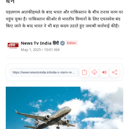
बैन
खेल
पहलगाम आतंकी हमले के बाद भारत और पाकिस्तान के बीच तनाव चरम पर
पहुंच चुका है। पाकिस्तान की ओर से भारतीय विमानों के लिए एयरस्पेस बंद
टेक
किए जाने के बाद भारत ने भी बड़ा कदम उठाते हुए जवाबी कार्रवाई की है।
वीडियो
Official | Verified Expert • 2
News Tv India हिंदी
Editor
May 1, 2025 • 10:01 AM
लाइफस्टाइल
कारोबार
https://www.newstvindia.in/india-s-stern-response-airspace-ban-imposed-on-pakistan-flights-till-may-23