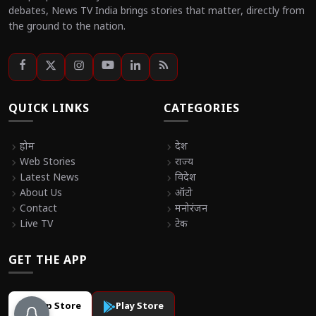
debates, News TV India brings stories that matter, directly from
the ground to the nation.
QUICK LINKS
CATEGORIES
chevron_right
होम
chevron_right
देश
chevron_right
Web Stories
chevron_right
राज्य
chevron_right
Latest News
chevron_right
विदेश
chevron_right
About Us
chevron_right
ऑटो
chevron_right
Contact
chevron_right
मनोरंजन
chevron_right
Live TV
chevron_right
टेक
GET THE APP
App Store
Play Store