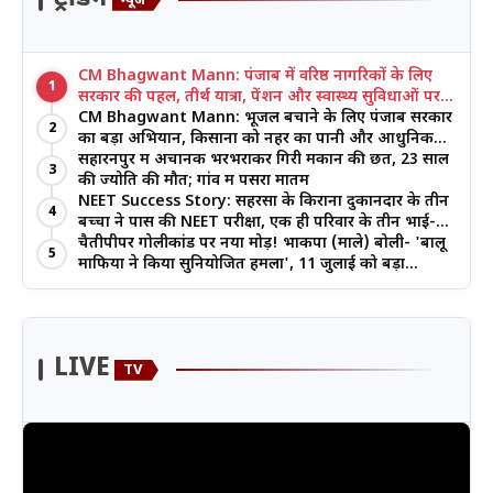
न्यूज
CM Bhagwant Mann: पंजाब में वरिष्ठ नागरिकों के लिए
1
सरकार की पहल, तीर्थ यात्रा, पेंशन और स्वास्थ्य सुविधाओं पर
जोर
CM Bhagwant Mann: भूजल बचाने के लिए पंजाब सरकार
2
का बड़ा अभियान, किसानों को नहर का पानी और आधुनिक
खेती का मिल रहा लाभ
सहारनपुर में अचानक भरभराकर गिरी मकान की छत, 23 साल
3
की ज्योति की मौत; गांव में पसरा मातम
NEET Success Story: सहरसा के किराना दुकानदार के तीन
4
बच्चों ने पास की NEET परीक्षा, एक ही परिवार के तीन भाई-
बहनों ने रचा इतिहास
चैतीपीपर गोलीकांड पर नया मोड़! भाकपा (माले) बोली- 'बालू
5
माफिया ने किया सुनियोजित हमला', 11 जुलाई को बड़ा
आंदोलन
LIVE
TV