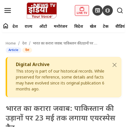
newspaper
amp_stories
LIVE TV
home
देश
राज्य
ऑटो
मनोरंजन
विदेश
खेल
टेक
वीडियो
fiber_manual_record
LIVE TV
Home
देश
भारत का करारा जवाब: पाकिस्तान की उड़ानों पर 23 मई तक लगाया एयरस्पेस बैन
Article
देश
Home
Digital Archive
देश
This story is part of our historical records. While
preserved for reference, some details and facts
राज्य
may have evolved since its original publication 6
months ago.
ऑटो
मनोरंजन
भारत का करारा जवाब: पाकिस्तान की
उड़ानों पर 23 मई तक लगाया एयरस्पेस
विदेश