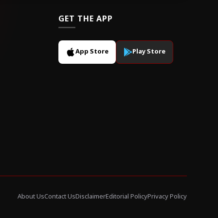
GET THE APP
App Store
Play Store
About Us
Contact Us
Disclaimer
Editorial Policy
Privacy Policy