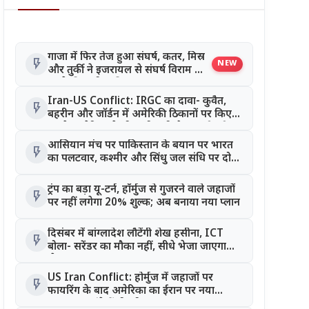
गाजा में फिर तेज हुआ संघर्ष, कतर, मिस्र
flash_on
NEW
और तुर्की ने इजरायल से संघर्ष विराम लागू
करने की अपील की
Iran-US Conflict: IRGC का दावा- कुवैत,
flash_on
बहरीन और जॉर्डन में अमेरिकी ठिकानों पर किए
हमले, अमेरिका ने भी जारी रखी सैन्य कार्रवाई
आसियान मंच पर पाकिस्तान के बयान पर भारत
flash_on
का पलटवार, कश्मीर और सिंधु जल संधि पर दो
टूक जवाब
ट्रंप का बड़ा यू-टर्न, हॉर्मुज से गुजरने वाले जहाजों
flash_on
पर नहीं लगेगा 20% शुल्क; अब बनाया नया प्लान
दिसंबर में बांग्लादेश लौटेंगी शेख हसीना, ICT
flash_on
बोला- सरेंडर का मौका नहीं, सीधे भेजा जाएगा
जेल
US Iran Conflict: होर्मुज में जहाजों पर
flash_on
फायरिंग के बाद अमेरिका का ईरान पर नया
हमला, 24 घंटे में तीसरी स्ट्राइक