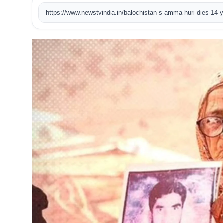
खेल
टेक
वीडियो
लाइफस्टाइल
कारोबार