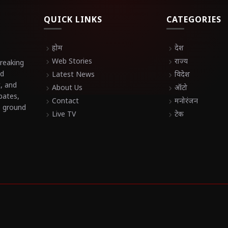
QUICK LINKS
CATEGORIES
chevron_right
होम
chevron_right
देश
chevron_right
Web Stories
chevron_right
राज्य
breaking
nd
chevron_right
Latest News
chevron_right
विदेश
t, and
chevron_right
About Us
chevron_right
ऑटो
bates,
chevron_right
Contact
chevron_right
मनोरंजन
e ground
chevron_right
Live TV
chevron_right
टेक