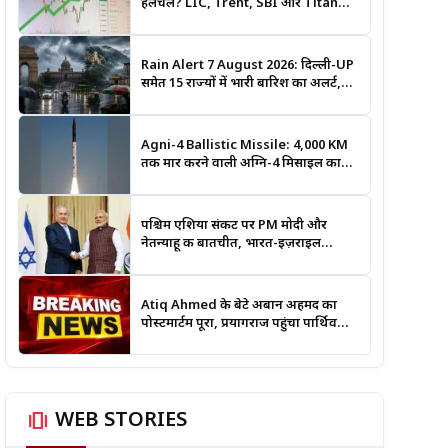
हलचल? LIC, Trent, SBI और Titan
समेत इन Stocks पर रखें नजर
Rain Alert 7 August 2026: दिल्ली-UP
समेत 15 राज्यों में भारी बारिश का अलर्ट,
जानिए कहां सबसे ज्यादा असर की चेतावनी
Agni-4 Ballistic Missile: 4,000 KM
तक मार करने वाली अग्नि-4 मिसाइल का
सफल परीक्षण, भारत की रणनीतिक ताकत
हुई और मजबूत
पश्चिम एशिया संकट पर PM मोदी और
नेतन्याहू की बातचीत, भारत-इज़राइल
सहयोग पर भी हुई चर्चा
Atiq Ahmed के बेटे अबान अहमद का
पोस्टमार्टम पूरा, प्रयागराज पहुंचा पार्थिव
शरीर; हादसे की जांच में जुटी पुलिस
amp_stories
WEB STORIES