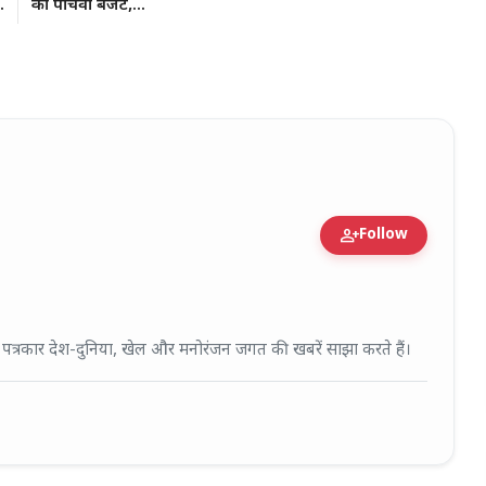
.
का पांचवां बजट,...
person_add
Follow
fied Expert • 27 Mar, 2026
ई पत्रकार देश-दुनिया, खेल और मनोरंजन जगत की खबरें साझा करते हैं।