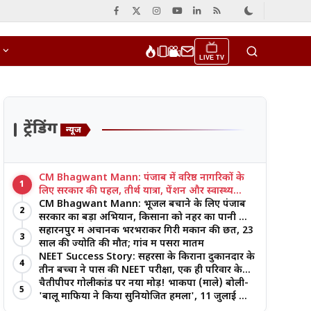
LIVE TV
ट्रेंडिंग
न्यूज
CM Bhagwant Mann: पंजाब में वरिष्ठ नागरिकों के
1
लिए सरकार की पहल, तीर्थ यात्रा, पेंशन और स्वास्थ्य
सुविधाओं पर जोर
CM Bhagwant Mann: भूजल बचाने के लिए पंजाब
2
सरकार का बड़ा अभियान, किसानों को नहर का पानी और
आधुनिक खेती का मिल रहा लाभ
सहारनपुर में अचानक भरभराकर गिरी मकान की छत, 23
3
साल की ज्योति की मौत; गांव में पसरा मातम
NEET Success Story: सहरसा के किराना दुकानदार के
4
तीन बच्चों ने पास की NEET परीक्षा, एक ही परिवार के
तीन भाई-बहनों ने रचा इतिहास
चैतीपीपर गोलीकांड पर नया मोड़! भाकपा (माले) बोली-
5
'बालू माफिया ने किया सुनियोजित हमला', 11 जुलाई को
बड़ा आंदोलन