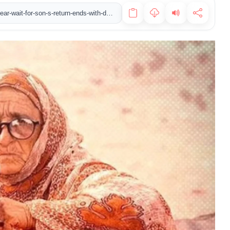
https://www.newstvindia.in/balochistan-s-amma-huri-dies-14-year-wait-for-son-s-return-ends-with-death