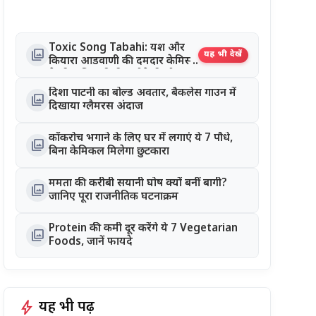
Toxic Song Tabahi: यश और
photo_library
यह भी देखें
कियारा आडवाणी की दमदार केमिस्ट्री
ने जीता दिल, रिलीज होते ही सोशल
मीडिया पर छाया गाना
दिशा पाटनी का बोल्ड अवतार, बैकलेस गाउन में
photo_library
दिखाया ग्लैमरस अंदाज
कॉकरोच भगाने के लिए घर में लगाएं ये 7 पौधे,
photo_library
बिना केमिकल मिलेगा छुटकारा
ममता की करीबी सयानी घोष क्यों बनीं बागी?
photo_library
जानिए पूरा राजनीतिक घटनाक्रम
Protein की कमी दूर करेंगे ये 7 Vegetarian
photo_library
Foods, जानें फायदे
bolt
यह भी पढ़ें