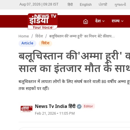
हिंदी
English
ਪੰਜਾਬੀ
ગુજરાતી
Aug 07, 2026 | 09:28 IST
देश
राज्य
fiber_manual_record
Home
विदेश
बलूचिस्तान की 'अम्मा हूरी' का निधन: बेटे की वापसी का 14 साल का इंतजार मौत के साथ हुआ खत्म
LIVE TV
Article
विदेश
Home
बलूचिस्तान की 'अम्मा हूरी'
साल का इंतजार मौत के सा
देश
राज्य
बलूचिस्तान में लापता लोगों के लिए संघर्ष करने वाली 80 वर्षीय अम्मा
तक सड़कों पर रहीं।
ऑटो
Official | Verified Ex
News Tv India हिंदी
Editor
मनोरंजन
Feb 21, 2026 • 11:05 PM
विदेश