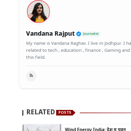
Verified Public F
Vandana Rajput
Journalist
My name is Vandana Raghav. I live in Jodhpur. I hav
related to tech , education , finance , Gaming and
this field.
RELATED
POSTS
Wind Energy India: देश में पवन