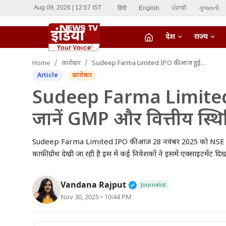
हिंदी
English
ਪੰਜਾਬੀ
ગુજરાતી
Aug 09, 2026 | 12:57 IST
देश
राज्य
fiber_manual_record
Home
कारोबार
Sudeep Farma Limited IPO की आज हुई लिस्टिंग जानें GMP और वित्तीय स्थिति
LIVE TV
Article
कारोबार
Home
Sudeep Farma Limited I
जानें GMP और वित्तीय स्थि
देश
राज्य
Sudeep Farma Limited IPO की आज 28 नवंबर 2025 को NSE और BSE
काफी ग्रोथ देखी जा रही है इस में कई निवेशकों ने इसमें एक्साइटमेंट दिख
ऑटो
Verified Public Figure 
Vandana Rajput
Journalist
मनोरंजन
Nov 30, 2025 • 10:44 PM
विदेश