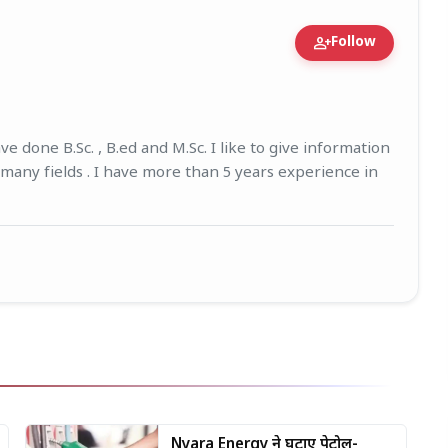
person_add
Follow
igure • 27 Mar, 2026
e done B.Sc. , B.ed and M.Sc. I like to give information
 many fields . I have more than 5 years experience in
Nyara Energy ने घटाए पेट्रोल-