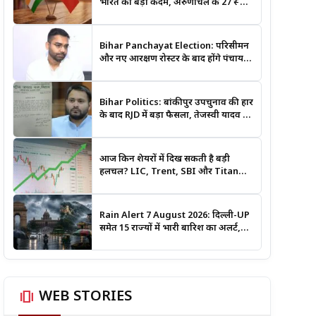
भारत का बड़ा कदम, अरुणाचल के 27 स्थान
अब आधिकारिक नक्शों में दर्ज
Bihar Panchayat Election: परिसीमन
और नए आरक्षण रोस्टर के बाद होंगे पंचायत
चुनाव, मंत्री दीपक प्रकाश ने दिए बड़े संकेत
Bihar Politics: बांकीपुर उपचुनाव की हार
के बाद RJD में बड़ा फैसला, तेजस्वी यादव ने
क्यों भंग कराया पूरा संगठन?
आज किन शेयरों में दिख सकती है बड़ी
हलचल? LIC, Trent, SBI और Titan
समेत इन Stocks पर रखें नजर
Rain Alert 7 August 2026: दिल्ली-UP
समेत 15 राज्यों में भारी बारिश का अलर्ट,
जानिए कहां सबसे ज्यादा असर की चेतावनी
amp_stories
WEB STORIES