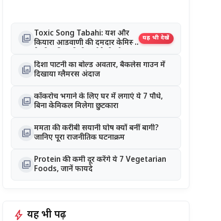
Toxic Song Tabahi: यश और
photo_library
यह भी देखें
कियारा आडवाणी की दमदार केमिस्ट्री
ने जीता दिल, रिलीज होते ही सोशल
मीडिया पर छाया गाना
दिशा पाटनी का बोल्ड अवतार, बैकलेस गाउन में
photo_library
दिखाया ग्लैमरस अंदाज
कॉकरोच भगाने के लिए घर में लगाएं ये 7 पौधे,
photo_library
बिना केमिकल मिलेगा छुटकारा
ममता की करीबी सयानी घोष क्यों बनीं बागी?
photo_library
जानिए पूरा राजनीतिक घटनाक्रम
Protein की कमी दूर करेंगे ये 7 Vegetarian
photo_library
Foods, जानें फायदे
bolt
यह भी पढ़ें