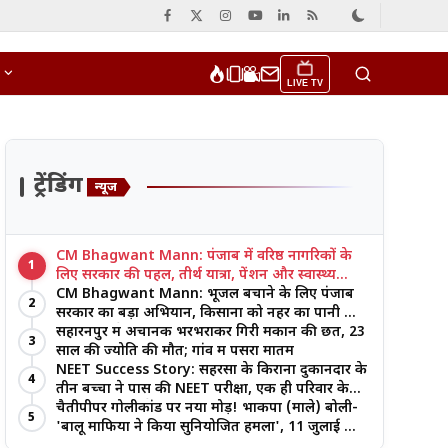
LIVE TV
ट्रेंडिंग
न्यूज
CM Bhagwant Mann: पंजाब में वरिष्ठ नागरिकों के
1
लिए सरकार की पहल, तीर्थ यात्रा, पेंशन और स्वास्थ्य
सुविधाओं पर जोर
CM Bhagwant Mann: भूजल बचाने के लिए पंजाब
2
सरकार का बड़ा अभियान, किसानों को नहर का पानी और
आधुनिक खेती का मिल रहा लाभ
सहारनपुर में अचानक भरभराकर गिरी मकान की छत, 23
3
साल की ज्योति की मौत; गांव में पसरा मातम
NEET Success Story: सहरसा के किराना दुकानदार के
4
तीन बच्चों ने पास की NEET परीक्षा, एक ही परिवार के
तीन भाई-बहनों ने रचा इतिहास
चैतीपीपर गोलीकांड पर नया मोड़! भाकपा (माले) बोली-
5
'बालू माफिया ने किया सुनियोजित हमला', 11 जुलाई को
बड़ा आंदोलन