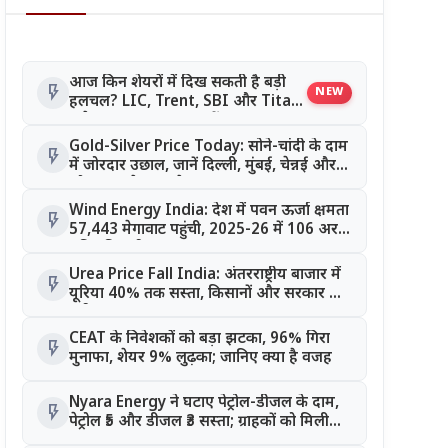
आज किन शेयरों में दिख सकती है बड़ी
flash_on
NEW
हलचल? LIC, Trent, SBI और Titan
समेत इन Stocks पर रखें नजर
Gold-Silver Price Today: सोने-चांदी के दाम
flash_on
में जोरदार उछाल, जानें दिल्ली, मुंबई, चेन्नई और
कोलकाता के ताजा रेट
Wind Energy India: देश में पवन ऊर्जा क्षमता
flash_on
57,443 मेगावाट पहुंची, 2025-26 में 106 अरब
यूनिट बिजली का उत्पादन
Urea Price Fall India: अंतरराष्ट्रीय बाजार में
flash_on
यूरिया 40% तक सस्ता, किसानों और सरकार को
बड़ी राहत
CEAT के निवेशकों को बड़ा झटका, 96% गिरा
flash_on
मुनाफा, शेयर 9% लुढ़का; जानिए क्या है वजह
Nyara Energy ने घटाए पेट्रोल-डीजल के दाम,
flash_on
पेट्रोल ₹5 और डीजल ₹3 सस्ता; ग्राहकों को मिली
राहत