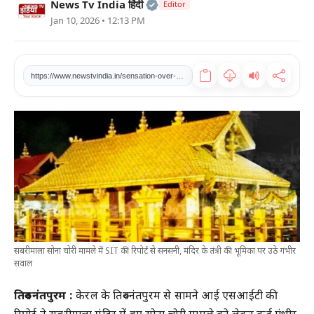
Official | Verified Expert • 2
News Tv India हिंदी
Editor
खेल
Jan 10, 2026 • 12:13 PM
टेक
https://www.newstvindia.in/sensation-over-sit-report-in-sabarimala-gold-theft-case-serious-questions-raised-on-the-role-of-temple-tantri
वीडियो
लाइफस्टाइल
कारोबार
सबरीमाला सोना चोरी मामले में SIT की रिपोर्ट से सनसनी, मंदिर के तंत्री की भूमिका पर उठे गंभीर
सवाल
तिरुवनंतपुरम :
केरल के तिरुवनंतपुरम से सामने आई एसआईटी की