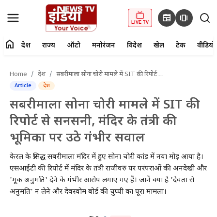
newspaper
amp_stories
LIVE TV
home
देश
राज्य
ऑटो
मनोरंजन
विदेश
खेल
टेक
वीडियो
fiber_manual_record
LIVE TV
Home
देश
सबरीमाला सोना चोरी मामले में SIT की रिपोर्ट से सनसनी, मंदिर के तंत्री की भूमिका पर उठे गंभीर सवाल
Article
देश
Home
सबरीमाला सोना चोरी मामले में SIT की
देश
रिपोर्ट से सनसनी, मंदिर के तंत्री की
भूमिका पर उठे गंभीर सवाल
राज्य
केरल के प्रसिद्ध सबरीमाला मंदिर में हुए सोना चोरी कांड में नया मोड़ आया है।
ऑटो
एसआईटी की रिपोर्ट में मंदिर के तंत्री राजीवरु पर परंपराओं की अनदेखी और
'मूक अनुमति' देने के गंभीर आरोप लगाए गए हैं। जानें क्या है 'देवता से
मनोरंजन
अनुमति' न लेने और देवस्वोम बोर्ड की चुप्पी का पूरा मामला।
विदेश