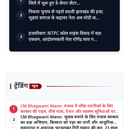
1
जिले में शुरू हुए डे-केयर सेंटर…
निकाय चुनाव से पहले बदली झारखंड की हवा;
2
भुइयां समाज के कद्दावर नेता अब मोदी क…
हजारीबाग: NTPC कोल माइंस विवाद में बड़ा
3
एक्शन, आंदोलनकारी नेता योगेंद्र साव ग…
ट्रेंडिंग
न्यूज
CM Bhagwant Mann: पंजाब में वरिष्ठ नागरिकों के लिए
1
सरकार की पहल, तीर्थ यात्रा, पेंशन और स्वास्थ्य सुविधाओं पर
जोर
CM Bhagwant Mann: भूजल बचाने के लिए पंजाब सरकार
2
का बड़ा अभियान, किसानों को नहर का पानी और आधुनिक
खेती का मिल रहा लाभ
सहारनपुर में अचानक भरभराकर गिरी मकान की छत, 23 साल