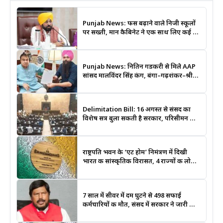
Punjab News: फीस बढ़ाने वाले निजी स्कूलों
पर सख्ती, मान कैबिनेट ने एक साथ लिए कई बड़े
फैसले
Punjab News: नितिन गडकरी से मिले AAP
सांसद मालविंदर सिंह कंग, बंगा–गढ़शंकर–श्री
आनंदपुर साहिब मार्ग को National Highway
बनाने की उठाई मांग
Delimitation Bill: 16 अगस्त से संसद का
विशेष सत्र बुला सकती है सरकार, परिसीमन और
महिला आरक्षण बिल पर रहेगी नजर
राष्ट्रपति भवन के ‘एट होम’ निमंत्रण में दिखी
भारत की सांस्कृतिक विरासत, 4 राज्यों की लोक
कला बनी खास आकर्षण
7 साल में सीवर में दम घुटने से 498 सफाई
कर्मचारियों की मौत, संसद में सरकार ने जारी किए
आंकड़े