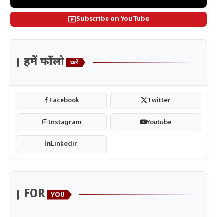
smart_display
Subscribe on YouTube
हमें फॉलो
करें
Facebook
Twitter
Instagram
Youtube
Linkedin
FOR
YOU