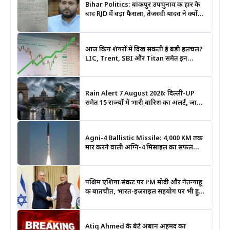
Bihar Politics: बांकीपुर उपचुनाव की हार के
बाद RJD में बड़ा फैसला, तेजस्वी यादव ने क्यों
भंग कराया पूरा संगठन?
आज किन शेयरों में दिख सकती है बड़ी हलचल?
LIC, Trent, SBI और Titan समेत इन
Stocks पर रखें नजर
Rain Alert 7 August 2026: दिल्ली-UP
समेत 15 राज्यों में भारी बारिश का अलर्ट, जानिए
कहां सबसे ज्यादा असर की चेतावनी
Agni-4 Ballistic Missile: 4,000 KM तक
मार करने वाली अग्नि-4 मिसाइल का सफल
परीक्षण, भारत की रणनीतिक ताकत हुई और
मजबूत
पश्चिम एशिया संकट पर PM मोदी और नेतन्याहू
की बातचीत, भारत-इज़राइल सहयोग पर भी हुई
चर्चा
Atiq Ahmed के बेटे अबान अहमद का