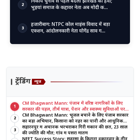
निकाय चुनाव से पहले बदली झारखंड की हवा;
2
भुइयां समाज के कद्दावर नेता अब मोदी क…
हजारीबाग: NTPC कोल माइंस विवाद में बड़ा
3
एक्शन, आंदोलनकारी नेता योगेंद्र साव ग…
ट्रेंडिंग
न्यूज
CM Bhagwant Mann: पंजाब में वरिष्ठ नागरिकों के लिए
1
सरकार की पहल, तीर्थ यात्रा, पेंशन और स्वास्थ्य सुविधाओं पर
जोर
CM Bhagwant Mann: भूजल बचाने के लिए पंजाब सरकार
2
का बड़ा अभियान, किसानों को नहर का पानी और आधुनिक
खेती का मिल रहा लाभ
सहारनपुर में अचानक भरभराकर गिरी मकान की छत, 23 साल
3
की ज्योति की मौत; गांव में पसरा मातम
NEET Success Story: सहरसा के किराना दुकानदार के तीन