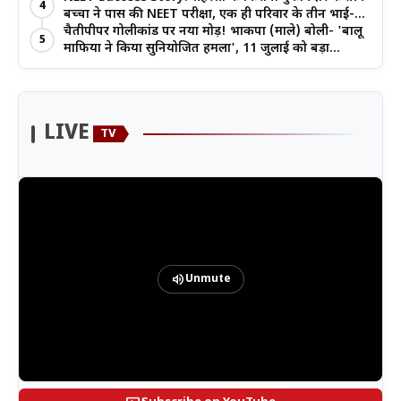
4
बच्चों ने पास की NEET परीक्षा, एक ही परिवार के तीन भाई-
बहनों ने रचा इतिहास
चैतीपीपर गोलीकांड पर नया मोड़! भाकपा (माले) बोली- 'बालू
5
माफिया ने किया सुनियोजित हमला', 11 जुलाई को बड़ा
आंदोलन
LIVE
TV
volume_up
Unmute