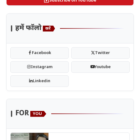
smart_display
Subscribe on YouTube
हमें फॉलो
करें
Facebook
Twitter
Instagram
Youtube
Linkedin
FOR
YOU