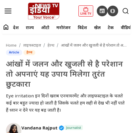
newspaper
amp_stories
LIVE TV
home
देश
राज्य
ऑटो
मनोरंजन
विदेश
खेल
टेक
वीडियो
fiber_manual_record
LIVE TV
Home
लाइफस्टाइल
हेल्थ
आंखों में जलन और खुजली से है परेशान तो अपनाएं यह उपाय मिलेगा तुरंत छुटकारा
Article
हेल्थ
Home
आंखों में जलन और खुजली से है परेशान
देश
तो अपनाएं यह उपाय मिलेगा तुरंत
छुटकारा
राज्य
Eye irritation इन दिनों खराब एनवायरमेंट और लाइफस्टाइल के चलते
ऑटो
कई बार बहुत ज्यादा हो जाती है जिसके चलते हम सही से देख भी नहीं पाते
हैं ध्यान न देने पर यह बढ़ जाती है।
मनोरंजन
विदेश
Verified Public Figure • 27 Mar
Vandana Rajput
Journalist