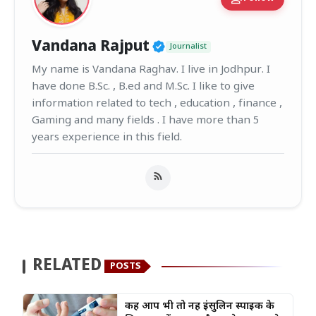
Verified Public Figur
Vandana Rajput
Journalist
My name is Vandana Raghav. I live in Jodhpur. I
have done B.Sc. , B.ed and M.Sc. I like to give
information related to tech , education , finance ,
Gaming and many fields . I have more than 5
years experience in this field.
RELATED
POSTS
कहीं आप भी तो नहीं इंसुलिन स्पाइक के