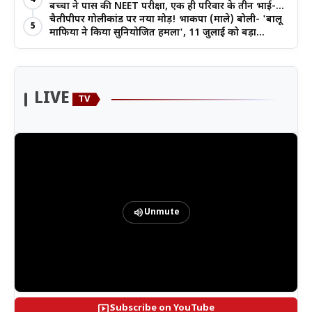
बच्चों ने पास की NEET परीक्षा, एक ही परिवार के तीन भाई-
बहनों ने रचा इतिहास
चैतीपीपर गोलीकांड पर नया मोड़! भाकपा (माले) बोली- 'बालू
5
माफिया ने किया सुनियोजित हमला', 11 जुलाई को बड़ा
आंदोलन
LIVE
TV
volume_up
Unmute
smart_display
Subscribe on YouTube