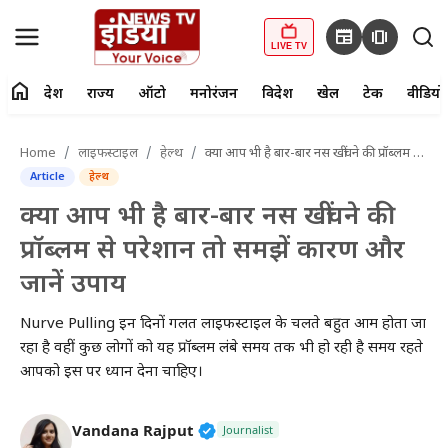
newspaper
amp_stories
LIVE TV
home
देश
राज्य
ऑटो
मनोरंजन
विदेश
खेल
टेक
वीडियो
fiber_manual_record
LIVE TV
Home
लाइफस्टाइल
हेल्थ
क्या आप भी है बार-बार नस खींचने की प्रॉब्लम से परेशान तो समझें कारण और जानें उपाय
Article
हेल्थ
Home
क्या आप भी है बार-बार नस खींचने की
देश
प्रॉब्लम से परेशान तो समझें कारण और
जानें उपाय
राज्य
Nurve Pulling इन दिनों गलत लाइफस्टाइल के चलते बहुत आम होता जा
ऑटो
रहा है वहीं कुछ लोगों को यह प्रॉब्लम लंबे समय तक भी हो रही है समय रहते
आपको इस पर ध्यान देना चाहिए।
मनोरंजन
विदेश
Verified Public Figure • 27 Mar
Vandana Rajput
Journalist