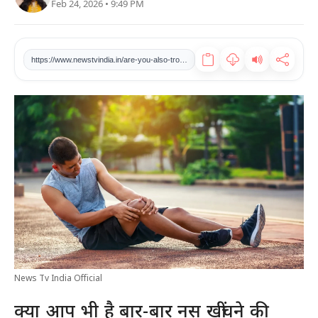
Feb 24, 2026 • 9:49 PM
खेल
टेक
https://www.newstvindia.in/are-you-also-troubled-by-the-problem-of-frequent-vein-stretching-then-understand-the-reason-and-know-the-solution
वीडियो
लाइफस्टाइल
कारोबार
News Tv India Official
क्या आप भी है बार-बार नस खींचने की