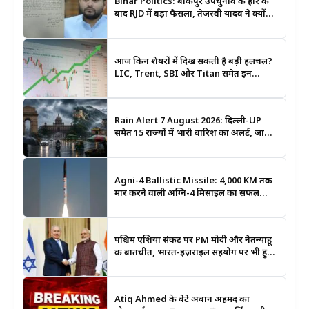
Bihar Politics: बांकीपुर उपचुनाव की हार के
बाद RJD में बड़ा फैसला, तेजस्वी यादव ने क्यों
भंग कराया पूरा संगठन?
आज किन शेयरों में दिख सकती है बड़ी हलचल?
LIC, Trent, SBI और Titan समेत इन
Stocks पर रखें नजर
Rain Alert 7 August 2026: दिल्ली-UP
समेत 15 राज्यों में भारी बारिश का अलर्ट, जानिए
कहां सबसे ज्यादा असर की चेतावनी
Agni-4 Ballistic Missile: 4,000 KM तक
मार करने वाली अग्नि-4 मिसाइल का सफल
परीक्षण, भारत की रणनीतिक ताकत हुई और
मजबूत
पश्चिम एशिया संकट पर PM मोदी और नेतन्याहू
की बातचीत, भारत-इज़राइल सहयोग पर भी हुई
चर्चा
Atiq Ahmed के बेटे अबान अहमद का