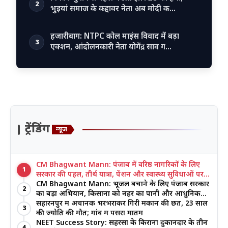
2
भुइयां समाज के कद्दावर नेता अब मोदी क…
हजारीबाग: NTPC कोल माइंस विवाद में बड़ा
3
एक्शन, आंदोलनकारी नेता योगेंद्र साव ग…
ट्रेंडिंग
न्यूज
CM Bhagwant Mann: पंजाब में वरिष्ठ नागरिकों के लिए
1
सरकार की पहल, तीर्थ यात्रा, पेंशन और स्वास्थ्य सुविधाओं पर
जोर
CM Bhagwant Mann: भूजल बचाने के लिए पंजाब सरकार
2
का बड़ा अभियान, किसानों को नहर का पानी और आधुनिक
खेती का मिल रहा लाभ
सहारनपुर में अचानक भरभराकर गिरी मकान की छत, 23 साल
3
की ज्योति की मौत; गांव में पसरा मातम
NEET Success Story: सहरसा के किराना दुकानदार के तीन
4