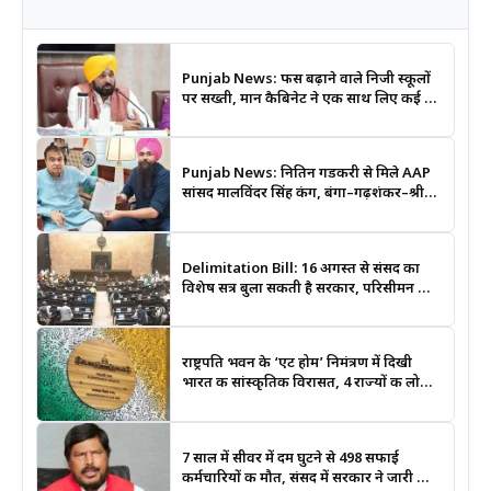
Punjab News: फीस बढ़ाने वाले निजी स्कूलों
पर सख्ती, मान कैबिनेट ने एक साथ लिए कई बड़े
फैसले
Punjab News: नितिन गडकरी से मिले AAP
सांसद मालविंदर सिंह कंग, बंगा–गढ़शंकर–श्री
आनंदपुर साहिब मार्ग को National Highway
बनाने की उठाई मांग
Delimitation Bill: 16 अगस्त से संसद का
विशेष सत्र बुला सकती है सरकार, परिसीमन और
महिला आरक्षण बिल पर रहेगी नजर
राष्ट्रपति भवन के ‘एट होम’ निमंत्रण में दिखी
भारत की सांस्कृतिक विरासत, 4 राज्यों की लोक
कला बनी खास आकर्षण
7 साल में सीवर में दम घुटने से 498 सफाई
कर्मचारियों की मौत, संसद में सरकार ने जारी किए