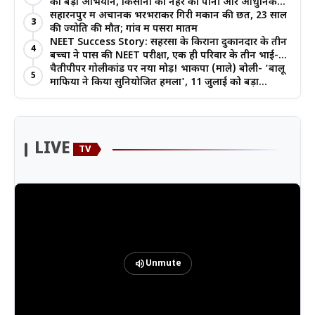
का बड़ा अभियान, किसानों को नहर का पानी और आधुनिक
खेती का मिल रहा लाभ
सहारनपुर में अचानक भरभराकर गिरी मकान की छत, 23 साल
3
की ज्योति की मौत; गांव में पसरा मातम
NEET Success Story: सहरसा के किराना दुकानदार के तीन
4
बच्चों ने पास की NEET परीक्षा, एक ही परिवार के तीन भाई-
बहनों ने रचा इतिहास
चैतीपीपर गोलीकांड पर नया मोड़! भाकपा (माले) बोली- 'बालू
5
माफिया ने किया सुनियोजित हमला', 11 जुलाई को बड़ा
आंदोलन
LIVE
TV
volume_up
Unmute