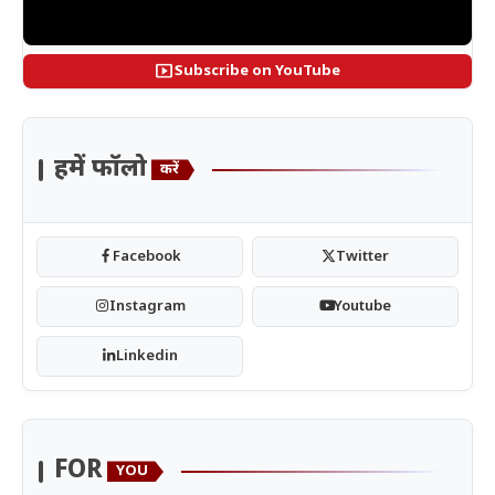
smart_display
Subscribe on YouTube
हमें फॉलो
करें
Facebook
Twitter
Instagram
Youtube
Linkedin
FOR
YOU