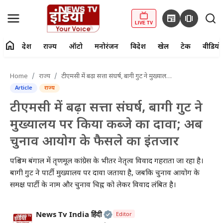
newspaper
amp_stories
LIVE TV
home
देश
राज्य
ऑटो
मनोरंजन
विदेश
खेल
टेक
वीडियो
fiber_manual_record
LIVE TV
Home
राज्य
टीएमसी में बढ़ा सत्ता संघर्ष, बागी गुट ने मुख्यालय पर किया कब्जे का दावा; अब चुनाव आयोग के फैसले का इंतजार
Article
राज्य
Home
टीएमसी में बढ़ा सत्ता संघर्ष, बागी गुट ने
देश
मुख्यालय पर किया कब्जे का दावा; अब
चुनाव आयोग के फैसले का इंतजार
राज्य
पश्चिम बंगाल में तृणमूल कांग्रेस के भीतर नेतृत्व विवाद गहराता जा रहा है।
ऑटो
बागी गुट ने पार्टी मुख्यालय पर दावा जताया है, जबकि चुनाव आयोग के
समक्ष पार्टी के नाम और चुनाव चिह्न को लेकर विवाद लंबित है।
मनोरंजन
विदेश
Official | Verified Expert • 2
News Tv India हिंदी
Editor