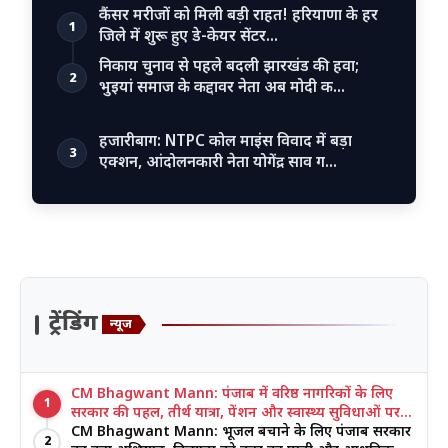
कैंसर मरीजों को मिली बड़ी राहत! हरियाणा के हर
1
जिले में शुरू हुए डे-केयर सेंटर…
निकाय चुनाव से पहले बदली झारखंड की हवा;
2
भुइयां समाज के कद्दावर नेता अब मोदी क…
हजारीबाग: NTPC कोल माइंस विवाद में बड़ा
3
एक्शन, आंदोलनकारी नेता योगेंद्र साव ग…
ट्रेंडिंग
न्यूज
CM Bhagwant Mann: पंजाब में वरिष्ठ नागरिकों के लिए
1
सरकार की पहल, तीर्थ यात्रा, पेंशन और स्वास्थ्य सुविधाओं पर
जोर
CM Bhagwant Mann: भूजल बचाने के लिए पंजाब सरकार
2