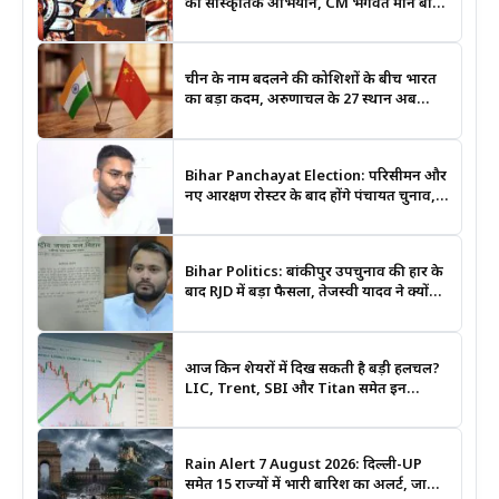
का सांस्कृतिक अभियान, CM भगवंत मान बोले-
श्रीराम के आदर्शों से जुड़ेगी युवा पीढ़ी
चीन के नाम बदलने की कोशिशों के बीच भारत
का बड़ा कदम, अरुणाचल के 27 स्थान अब
आधिकारिक नक्शों में दर्ज
Bihar Panchayat Election: परिसीमन और
नए आरक्षण रोस्टर के बाद होंगे पंचायत चुनाव,
मंत्री दीपक प्रकाश ने दिए बड़े संकेत
Bihar Politics: बांकीपुर उपचुनाव की हार के
बाद RJD में बड़ा फैसला, तेजस्वी यादव ने क्यों
भंग कराया पूरा संगठन?
आज किन शेयरों में दिख सकती है बड़ी हलचल?
LIC, Trent, SBI और Titan समेत इन
Stocks पर रखें नजर
Rain Alert 7 August 2026: दिल्ली-UP
समेत 15 राज्यों में भारी बारिश का अलर्ट, जानिए