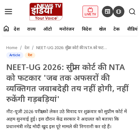
newspaper
amp_stories
LIVE TV
home
देश
राज्य
ऑटो
मनोरंजन
विदेश
खेल
टेक
वीडियो
fiber_manual_record
LIVE TV
Home
देश
NEET-UG 2026: सुप्रीम कोर्ट की NTA को फटकार 'जब तक अफसरों की व्यक्तिगत जवाबदेही तय नहीं होगी, नहीं रुकेंगी गड़बड़ियां'
Article
देश
Home
NEET-UG 2026: सुप्रीम कोर्ट की NTA
देश
को फटकार 'जब तक अफसरों की
व्यक्तिगत जवाबदेही तय नहीं होगी, नहीं
राज्य
रुकेंगी गड़बड़ियां'
ऑटो
नीट-यूजी 2026 परीक्षा को लेकर उठे विवाद पर शुक्रवार को सुप्रीम कोर्ट में
मनोरंजन
अहम सुनवाई हुई। इस दौरान केंद्र सरकार ने अदालत को बताया कि
प्रधानमंत्री नरेंद्र मोदी खुद इस पूरे मामले की निगरानी कर रहे हैं।
विदेश