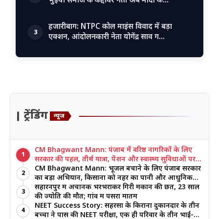
भुइयां समाज के कद्दावर नेता अब मोदी क…
हजारीबाग: NTPC कोल माइंस विवाद में बड़ा
3
एक्शन, आंदोलनकारी नेता योगेंद्र साव ग…
ट्रेंडिंग
न्यूज
CM Bhagwant Mann: पंजाब में वरिष्ठ नागरिकों के लिए
1
सरकार की पहल, तीर्थ यात्रा, पेंशन और स्वास्थ्य सुविधाओं पर
जोर
CM Bhagwant Mann: भूजल बचाने के लिए पंजाब सरकार
2
का बड़ा अभियान, किसानों को नहर का पानी और आधुनिक
खेती का मिल रहा लाभ
सहारनपुर में अचानक भरभराकर गिरी मकान की छत, 23 साल
3
की ज्योति की मौत; गांव में पसरा मातम
NEET Success Story: सहरसा के किराना दुकानदार के तीन
4
बच्चों ने पास की NEET परीक्षा, एक ही परिवार के तीन भाई-