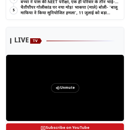
बच्चों ने पास की NEET परीक्षा, एक ही परिवार के तीन भाई-
बहनों ने रचा इतिहास
चैतीपीपर गोलीकांड पर नया मोड़! भाकपा (माले) बोली- 'बालू
5
माफिया ने किया सुनियोजित हमला', 11 जुलाई को बड़ा
आंदोलन
LIVE
TV
volume_up
Unmute
smart_display
Subscribe on YouTube