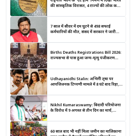
राष्ट्रपति भवन के ‘एट होम’ निमंत्रण में दिखी भारत
की सांस्कृतिक विरासत, 4 राज्यों की लोक कला
बनी खास आकर्षण
7 साल में सीवर में दम घुटने से 498 सफाई
कर्मचारियों की मौत, संसद में सरकार ने जारी
किए आंकड़े
Births Deaths Registrations Bill 2026:
राज्यसभा से पास हुआ जन्म-मृत्यु पंजीकरण
संशोधन बिल, जानिए क्या बदलेगा और कब
लगेगा कोर्ट का आदेश
Udhayanidhi Stalin: अभिनेत्री तृषा पर
आपत्तिजनक टिप्पणी मामले में 8 घंटे बाद रिहा,
बोले- मेरे साथ आतंकवादी जैसा व्यवहार हुआ
Nikhil Kumaraswamy: बिदादी परियोजना
के विरोध में 9 अगस्त से तीन दिन का मार्च,
किसानों के समर्थन में उतरे जेडी(एस) नेता
60 साल बाद भी नहीं मिला जमीन का मालिकाना