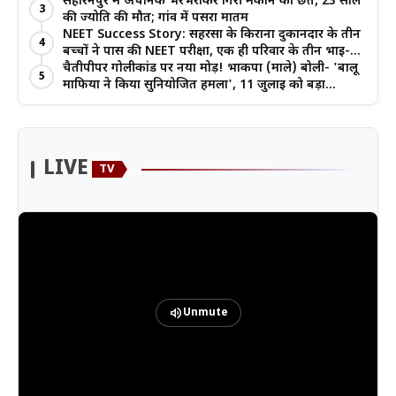
खेती का मिल रहा लाभ
सहारनपुर में अचानक भरभराकर गिरी मकान की छत, 23 साल
3
की ज्योति की मौत; गांव में पसरा मातम
NEET Success Story: सहरसा के किराना दुकानदार के तीन
4
बच्चों ने पास की NEET परीक्षा, एक ही परिवार के तीन भाई-
बहनों ने रचा इतिहास
चैतीपीपर गोलीकांड पर नया मोड़! भाकपा (माले) बोली- 'बालू
5
माफिया ने किया सुनियोजित हमला', 11 जुलाई को बड़ा
आंदोलन
LIVE
TV
volume_up
Unmute