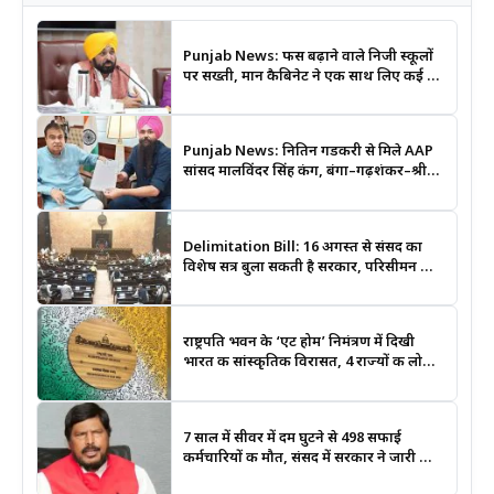
Punjab News: फीस बढ़ाने वाले निजी स्कूलों
पर सख्ती, मान कैबिनेट ने एक साथ लिए कई बड़े
फैसले
Punjab News: नितिन गडकरी से मिले AAP
सांसद मालविंदर सिंह कंग, बंगा–गढ़शंकर–श्री
आनंदपुर साहिब मार्ग को National Highway
बनाने की उठाई मांग
Delimitation Bill: 16 अगस्त से संसद का
विशेष सत्र बुला सकती है सरकार, परिसीमन और
महिला आरक्षण बिल पर रहेगी नजर
राष्ट्रपति भवन के ‘एट होम’ निमंत्रण में दिखी
भारत की सांस्कृतिक विरासत, 4 राज्यों की लोक
कला बनी खास आकर्षण
7 साल में सीवर में दम घुटने से 498 सफाई
कर्मचारियों की मौत, संसद में सरकार ने जारी किए
आंकड़े