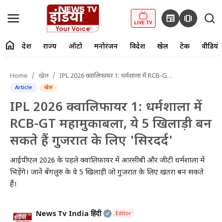
newspaper
amp_stories
LIVE TV
home
देश
राज्य
ऑटो
मनोरंजन
विदेश
खेल
टेक
वीडियो
fiber_manual_record
LIVE TV
Home
खेल
IPL 2026 क्वालिफायर 1: धर्मशाला में RCB-GT महामुकाबला, ये 5 खिलाड़ी बन सकते हैं गुजरात के लिए 'सिरदर्द'
Article
खेल
Home
IPL 2026 क्वालिफायर 1: धर्मशाला में
देश
RCB-GT महामुकाबला, ये 5 खिलाड़ी बन
सकते हैं गुजरात के लिए 'सिरदर्द'
राज्य
आईपीएल 2026 के पहले क्वालिफायर में आरसीबी और जीटी धर्मशाला में
ऑटो
भिड़ेंगे। जानें बेंगलुरु के वे 5 खिलाड़ी जो गुजरात के लिए खतरा बन सकते
हैं।
मनोरंजन
विदेश
Official | Verified Expert • 2
News Tv India हिंदी
Editor