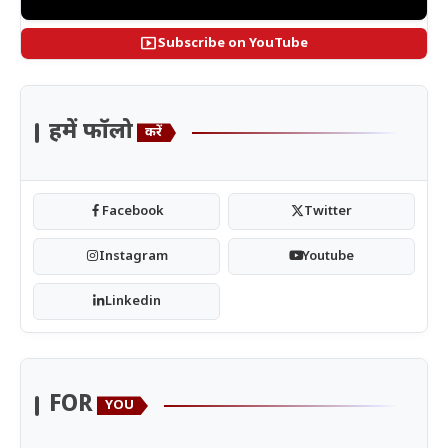
smart_display
Subscribe on YouTube
हमें फॉलो
करें
Facebook
Twitter
Instagram
Youtube
Linkedin
FOR
YOU