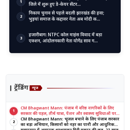
1
जिले में शुरू हुए डे-केयर सेंटर…
निकाय चुनाव से पहले बदली झारखंड की हवा;
2
भुइयां समाज के कद्दावर नेता अब मोदी क…
हजारीबाग: NTPC कोल माइंस विवाद में बड़ा
3
एक्शन, आंदोलनकारी नेता योगेंद्र साव ग…
ट्रेंडिंग
न्यूज
CM Bhagwant Mann: पंजाब में वरिष्ठ नागरिकों के लिए
1
सरकार की पहल, तीर्थ यात्रा, पेंशन और स्वास्थ्य सुविधाओं पर
जोर
CM Bhagwant Mann: भूजल बचाने के लिए पंजाब सरकार
2
का बड़ा अभियान, किसानों को नहर का पानी और आधुनिक