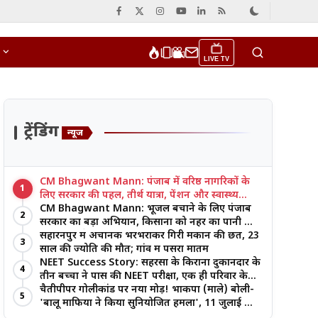
LIVE TV
ट्रेंडिंग
न्यूज
CM Bhagwant Mann: पंजाब में वरिष्ठ नागरिकों के
1
लिए सरकार की पहल, तीर्थ यात्रा, पेंशन और स्वास्थ्य
सुविधाओं पर जोर
CM Bhagwant Mann: भूजल बचाने के लिए पंजाब
2
सरकार का बड़ा अभियान, किसानों को नहर का पानी और
आधुनिक खेती का मिल रहा लाभ
सहारनपुर में अचानक भरभराकर गिरी मकान की छत, 23
3
साल की ज्योति की मौत; गांव में पसरा मातम
NEET Success Story: सहरसा के किराना दुकानदार के
4
तीन बच्चों ने पास की NEET परीक्षा, एक ही परिवार के
तीन भाई-बहनों ने रचा इतिहास
चैतीपीपर गोलीकांड पर नया मोड़! भाकपा (माले) बोली-
5
'बालू माफिया ने किया सुनियोजित हमला', 11 जुलाई को
बड़ा आंदोलन