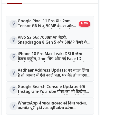
Google Pixel 11 Pro XL: 2nm
flash_on
NEW
Tensor G6 चिप, 50MP कैमरा और
Android 17! लॉन्च से पहले सामने आए
संभावित फीचर्स
Vivo S2 5G: 7000mAh बैटरी,
flash_on
Snapdragon 8 Gen 5 और 50MP कैमरे के
साथ हो सकता है लॉन्च, जानें संभावित कीमत
iPhone 18 Pro Max Leak: DSLR जैसा
flash_on
कैमरा कंट्रोल, 2nm चिप और नई Face ID
टेक्नोलॉजी, क्या होगा Apple का सबसे एडवांस
iPhone?
Aadhaar Address Update: घर बदल लिया
flash_on
है तो आधार में ऐसे बदलें पता, घर बैठे हो जाएगा
काम
Google Search Console Update: अब
flash_on
Instagram-YouTube पोस्ट का भी दिखेगा
डेटा, Search और Discover ट्रैफिक ऐसे करें
ट्रैक
WhatsApp ने भारत सरकार को दिया भरोसा,
flash_on
बातचीत पूरी होने तक नहीं लॉन्च करेगा
Username Feature