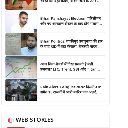
भारत का बड़ा कदम, अरुणाचल के 27 स्थान
अब आधिकारिक नक्शों में दर्ज
Bihar Panchayat Election: परिसीमन
और नए आरक्षण रोस्टर के बाद होंगे पंचायत
चुनाव, मंत्री दीपक प्रकाश ने दिए बड़े संकेत
Bihar Politics: बांकीपुर उपचुनाव की हार
के बाद RJD में बड़ा फैसला, तेजस्वी यादव ने
क्यों भंग कराया पूरा संगठन?
आज किन शेयरों में दिख सकती है बड़ी
हलचल? LIC, Trent, SBI और Titan
समेत इन Stocks पर रखें नजर
Rain Alert 7 August 2026: दिल्ली-UP
समेत 15 राज्यों में भारी बारिश का अलर्ट,
जानिए कहां सबसे ज्यादा असर की चेतावनी
amp_stories
WEB STORIES