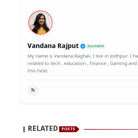
Verified Public F
Vandana Rajput
Journalist
My name is Vandana Raghav. I live in Jodhpur. I hav
related to tech , education , finance , Gaming and
this field.
RELATED
POSTS