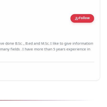
person_add
Follow
igure • 27 Mar, 2026
e done B.Sc. , B.ed and M.Sc. I like to give information
 many fields . I have more than 5 years experience in