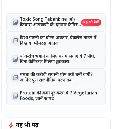
Toxic Song Tabahi: यश और
photo_library
यह भी देखें
कियारा आडवाणी की दमदार केमिस्ट्री
ने जीता दिल, रिलीज होते ही सोशल
मीडिया पर छाया गाना
दिशा पाटनी का बोल्ड अवतार, बैकलेस गाउन में
photo_library
दिखाया ग्लैमरस अंदाज
कॉकरोच भगाने के लिए घर में लगाएं ये 7 पौधे,
photo_library
बिना केमिकल मिलेगा छुटकारा
ममता की करीबी सयानी घोष क्यों बनीं बागी?
photo_library
जानिए पूरा राजनीतिक घटनाक्रम
Protein की कमी दूर करेंगे ये 7 Vegetarian
photo_library
Foods, जानें फायदे
bolt
यह भी पढ़ें