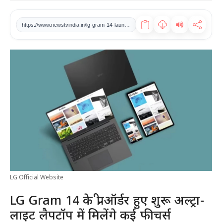
खेल
https://www.newstvindia.in/lg-gram-14-launched-in-pre-orderultra-light-laptop-to-get-multiple-features
टेक
वीडियो
लाइफस्टाइल
कारोबार
LG Official Website
LG Gram 14 के प्री ऑर्डर हुए शुरू अल्ट्रा-
लाइट लैपटॉप में मिलेंगे कई फीचर्स