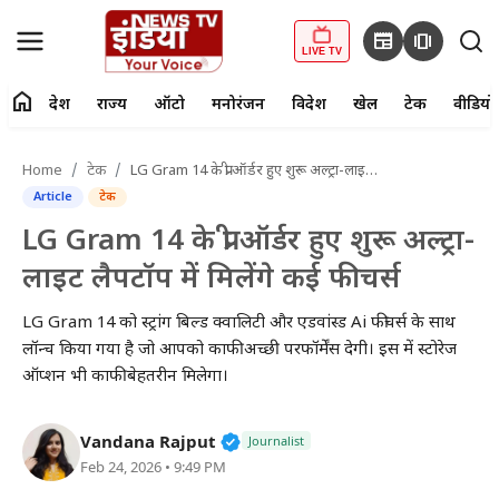
newspaper
amp_stories
LIVE TV
home
देश
राज्य
ऑटो
मनोरंजन
विदेश
खेल
टेक
वीडियो
fiber_manual_record
LIVE TV
Home
टेक
LG Gram 14 के प्री ऑर्डर हुए शुरू अल्ट्रा-लाइट लैपटॉप में मिलेंगे कई फीचर्स
Article
टेक
Home
LG Gram 14 के प्री ऑर्डर हुए शुरू अल्ट्रा-
देश
लाइट लैपटॉप में मिलेंगे कई फीचर्स
राज्य
LG Gram 14 को स्ट्रांग बिल्ड क्वालिटी और एडवांस्ड Ai फीचर्स के साथ
लॉन्च किया गया है जो आपको काफी अच्छी परफॉर्मेंस देगी। इस में स्टोरेज
ऑटो
ऑप्शन भी काफी बेहतरीन मिलेगा।
मनोरंजन
Verified Public Figure • 27 Mar
Vandana Rajput
Journalist
Feb 24, 2026 • 9:49 PM
विदेश