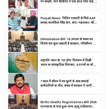
पर सख्ती, मान कैबिनेट ने एक साथ लिए कई बड़े
फैसले
Punjab News: नितिन गडकरी से मिले AAP
सांसद मालविंदर सिंह कंग, बंगा–गढ़शंकर–श्री
आनंदपुर साहिब मार्ग को National Highway
बनाने की उठाई मांग
Delimitation Bill: 16 अगस्त से संसद का
विशेष सत्र बुला सकती है सरकार, परिसीमन और
महिला आरक्षण बिल पर रहेगी नजर
राष्ट्रपति भवन के ‘एट होम’ निमंत्रण में दिखी
भारत की सांस्कृतिक विरासत, 4 राज्यों की लोक
कला बनी खास आकर्षण
7 साल में सीवर में दम घुटने से 498 सफाई
कर्मचारियों की मौत, संसद में सरकार ने जारी किए
आंकड़े
Births Deaths Registrations Bill 2026:
राज्यसभा से पास हुआ जन्म-मृत्यु पंजीकरण