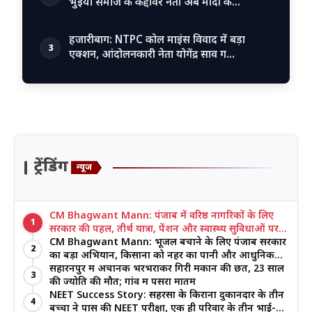
भुइयां समाज के कद्दावर नेता अब मोदी क…
हजारीबाग: NTPC कोल माइंस विवाद में बड़ा
3
एक्शन, आंदोलनकारी नेता योगेंद्र साव ग…
ट्रेंडिंग
न्यूज
CM Bhagwant Mann: पंजाब में वरिष्ठ नागरिकों के लिए
1
सरकार की पहल, तीर्थ यात्रा, पेंशन और स्वास्थ्य सुविधाओं पर
जोर
CM Bhagwant Mann: भूजल बचाने के लिए पंजाब सरकार
2
का बड़ा अभियान, किसानों को नहर का पानी और आधुनिक
खेती का मिल रहा लाभ
सहारनपुर में अचानक भरभराकर गिरी मकान की छत, 23 साल
3
की ज्योति की मौत; गांव में पसरा मातम
NEET Success Story: सहरसा के किराना दुकानदार के तीन
4
बच्चों ने पास की NEET परीक्षा, एक ही परिवार के तीन भाई-