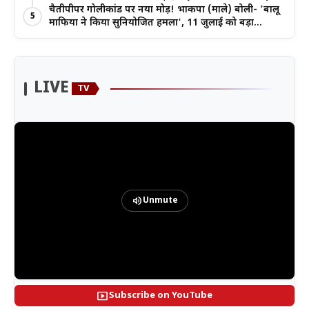
बहनों ने रचा इतिहास
चैतीपीपर गोलीकांड पर नया मोड़! भाकपा (माले) बोली- 'बालू
5
माफिया ने किया सुनियोजित हमला', 11 जुलाई को बड़ा
आंदोलन
LIVE
TV
volume_up
Unmute
smart_display
Subscribe on YouTube