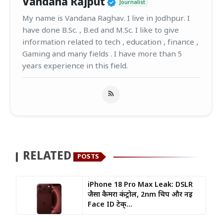
Verified Public Figur
Vandana Rajput
Journalist
My name is Vandana Raghav. I live in Jodhpur. I
have done B.Sc. , B.ed and M.Sc. I like to give
information related to tech , education , finance ,
Gaming and many fields . I have more than 5
years experience in this field.
RELATED
POSTS
iPhone 18 Pro Max Leak: DSLR
जैसा कैमरा कंट्रोल, 2nm चिप और नई
Face ID टेक्...