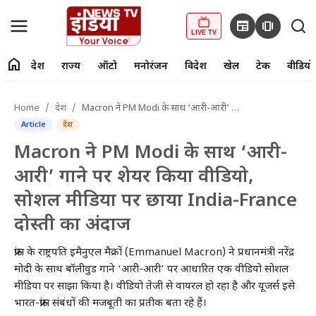
newspaper
amp_stories
LIVE TV
home
देश
राज्य
ऑटो
मनोरंजन
विदेश
खेल
टेक
वीडियो
fiber_manual_record
LIVE TV
Home
देश
Macron ने PM Modi के साथ ‘आरी-आरी’ गाने पर शेयर किया वीडियो, सोशल मीडिया पर छाया India-France दोस्ती का अंदाज
Article
देश
Home
Macron ने PM Modi के साथ ‘आरी-
देश
आरी’ गाने पर शेयर किया वीडियो,
सोशल मीडिया पर छाया India-France
राज्य
दोस्ती का अंदाज
ऑटो
फ्रांस के राष्ट्रपति इमैनुएल मैक्रों (Emmanuel Macron) ने प्रधानमंत्री नरेंद्र
मनोरंजन
मोदी के साथ बॉलीवुड गाने ‘आरी-आरी’ पर आधारित एक वीडियो सोशल
मीडिया पर साझा किया है। वीडियो तेजी से वायरल हो रहा है और यूजर्स इसे
विदेश
भारत-फ्रांस संबंधों की मजबूती का प्रतीक बता रहे हैं।