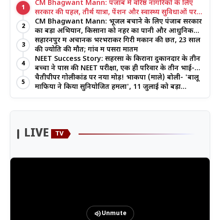
CM Bhagwant Mann: पंजाब में वरिष्ठ नागरिकों के लिए
1
सरकार की पहल, तीर्थ यात्रा, पेंशन और स्वास्थ्य सुविधाओं पर
जोर
CM Bhagwant Mann: भूजल बचाने के लिए पंजाब सरकार
2
का बड़ा अभियान, किसानों को नहर का पानी और आधुनिक
खेती का मिल रहा लाभ
सहारनपुर में अचानक भरभराकर गिरी मकान की छत, 23 साल
3
की ज्योति की मौत; गांव में पसरा मातम
NEET Success Story: सहरसा के किराना दुकानदार के तीन
4
बच्चों ने पास की NEET परीक्षा, एक ही परिवार के तीन भाई-
बहनों ने रचा इतिहास
चैतीपीपर गोलीकांड पर नया मोड़! भाकपा (माले) बोली- 'बालू
5
माफिया ने किया सुनियोजित हमला', 11 जुलाई को बड़ा
आंदोलन
LIVE
TV
volume_up
Unmute