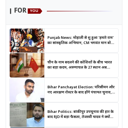
FOR
YOU
Punjab News: मोहाली से शुरू हुआ ‘हमारे राम’
का सांस्कृतिक अभियान, CM भगवंत मान बोले-
श्रीराम के आदर्शों से जुड़ेगी युवा पीढ़ी
चीन के नाम बदलने की कोशिशों के बीच भारत
का बड़ा कदम, अरुणाचल के 27 स्थान अब
आधिकारिक नक्शों में दर्ज
Bihar Panchayat Election: परिसीमन और
नए आरक्षण रोस्टर के बाद होंगे पंचायत चुनाव,
मंत्री दीपक प्रकाश ने दिए बड़े संकेत
Bihar Politics: बांकीपुर उपचुनाव की हार के
बाद RJD में बड़ा फैसला, तेजस्वी यादव ने क्यों
भंग कराया पूरा संगठन?