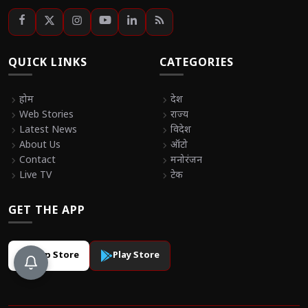
QUICK LINKS
CATEGORIES
chevron_right
होम
chevron_right
देश
chevron_right
Web Stories
chevron_right
राज्य
chevron_right
Latest News
chevron_right
विदेश
chevron_right
About Us
chevron_right
ऑटो
chevron_right
Contact
chevron_right
मनोरंजन
chevron_right
Live TV
chevron_right
टेक
GET THE APP
App Store
Play Store