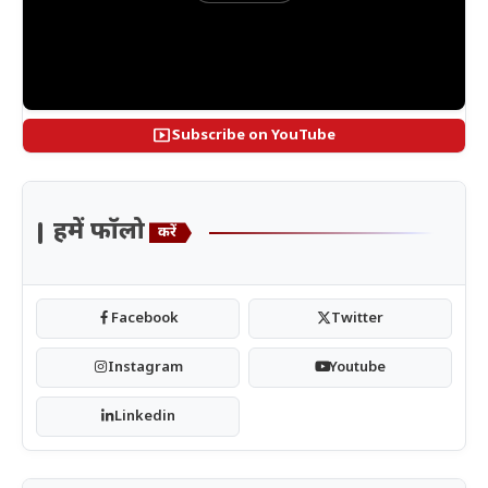
smart_display
Subscribe on YouTube
हमें फॉलो
करें
Facebook
Twitter
Instagram
Youtube
Linkedin