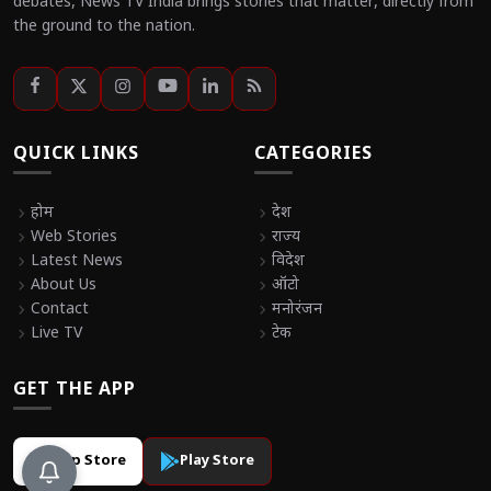
debates, News TV India brings stories that matter, directly from
the ground to the nation.
QUICK LINKS
CATEGORIES
chevron_right
होम
chevron_right
देश
chevron_right
Web Stories
chevron_right
राज्य
chevron_right
Latest News
chevron_right
विदेश
chevron_right
About Us
chevron_right
ऑटो
chevron_right
Contact
chevron_right
मनोरंजन
chevron_right
Live TV
chevron_right
टेक
GET THE APP
App Store
Play Store