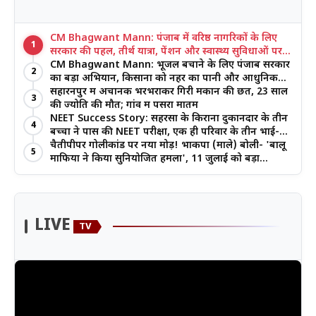
CM Bhagwant Mann: पंजाब में वरिष्ठ नागरिकों के लिए
1
सरकार की पहल, तीर्थ यात्रा, पेंशन और स्वास्थ्य सुविधाओं पर
जोर
CM Bhagwant Mann: भूजल बचाने के लिए पंजाब सरकार
2
का बड़ा अभियान, किसानों को नहर का पानी और आधुनिक
खेती का मिल रहा लाभ
सहारनपुर में अचानक भरभराकर गिरी मकान की छत, 23 साल
3
की ज्योति की मौत; गांव में पसरा मातम
NEET Success Story: सहरसा के किराना दुकानदार के तीन
4
बच्चों ने पास की NEET परीक्षा, एक ही परिवार के तीन भाई-
बहनों ने रचा इतिहास
चैतीपीपर गोलीकांड पर नया मोड़! भाकपा (माले) बोली- 'बालू
5
माफिया ने किया सुनियोजित हमला', 11 जुलाई को बड़ा
आंदोलन
LIVE
TV