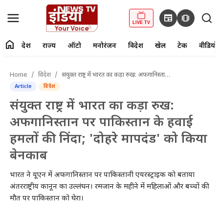
newspaper
amp_stories
LIVE TV
home
देश
राज्य
ऑटो
मनोरंजन
विदेश
खेल
टेक
वीडियो
fiber_manual_record
LIVE TV
Home
विदेश
संयुक्त राष्ट्र में भारत का कड़ा रुख: अफगानिस्तान पर पाकिस्तान के हवाई हमलों की निंदा; 'दोहरे मापदंड' को किया बेनकाब
Article
विदेश
Home
संयुक्त राष्ट्र में भारत का कड़ा रुख:
देश
अफगानिस्तान पर पाकिस्तान के हवाई
हमलों की निंदा; 'दोहरे मापदंड' को किया
राज्य
बेनकाब
ऑटो
भारत ने यूएन में अफगानिस्तान पर पाकिस्तानी एयरस्ट्राइक को बताया
मनोरंजन
अंतरराष्ट्रीय कानून का उल्लंघन। रमजान के महीने में महिलाओं और बच्चों की
मौत पर पाकिस्तान को घेरा।
विदेश