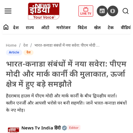
newspaper
amp_stories
LIVE TV
home
देश
राज्य
ऑटो
मनोरंजन
विदेश
खेल
टेक
वीडियो
fiber_manual_record
LIVE TV
Home
देश
भारत-कनाडा संबंधों में नया सवेरा: पीएम मोदी और मार्क कार्नी की मुलाकात, ऊर्जा क्षेत्र में हुए बड़े समझौते
Article
देश
Home
भारत-कनाडा संबंधों में नया सवेरा: पीएम
देश
मोदी और मार्क कार्नी की मुलाकात, ऊर्जा
क्षेत्र में हुए बड़े समझौते
राज्य
हैदराबाद हाउस में पीएम मोदी और मार्क कार्नी के बीच द्विपक्षीय वार्ता।
ऑटो
क्लीन एनर्जी और आपसी भरोसे पर बनी सहमति। जानें भारत-कनाडा संबंधों
के नए मोड़।
मनोरंजन
विदेश
Official | Verified Expert • 2
News Tv India हिंदी
Editor