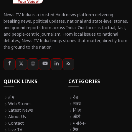
News TV India is a trusted Hindi news platform delivering
breaking news, political updates, national and state-level stories,
and ground reports from across India. Our focus is factual, fast,
and people-centric journalism. From local issues to national
debates, News TV India brings stories that matter, directly from
the ground to the nation.
QUICK LINKS
CATEGORIES
chevron_right
होम
chevron_right
देश
chevron_right
Web Stories
chevron_right
राज्य
chevron_right
Latest News
chevron_right
विदेश
chevron_right
About Us
chevron_right
ऑटो
chevron_right
Contact
chevron_right
मनोरंजन
chevron_right
Live TV
chevron_right
टेक