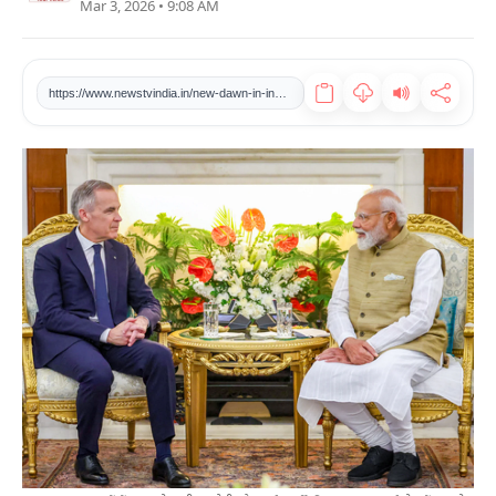
Mar 3, 2026 • 9:08 AM
खेल
टेक
https://www.newstvindia.in/new-dawn-in-india-canada-relations-pm-modi-and-mark-carney-meet-major-agreements-in-the-energy-sector
वीडियो
लाइफस्टाइल
कारोबार