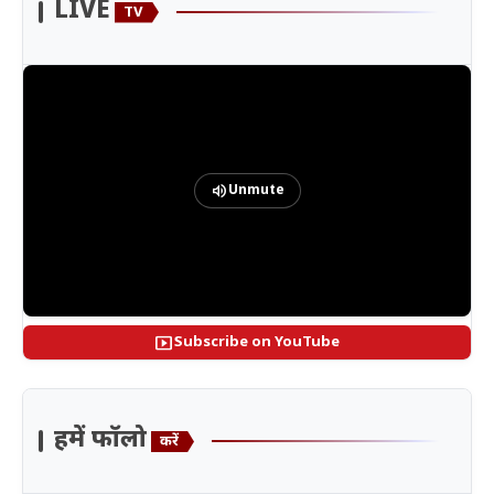
LIVE
TV
volume_up
Unmute
smart_display
Subscribe on YouTube
हमें फॉलो
करें