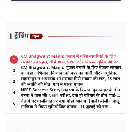
ट्रेंडिंग
न्यूज
CM Bhagwant Mann: पंजाब में वरिष्ठ नागरिकों के लिए
1
सरकार की पहल, तीर्थ यात्रा, पेंशन और स्वास्थ्य सुविधाओं पर
जोर
CM Bhagwant Mann: भूजल बचाने के लिए पंजाब सरकार
2
का बड़ा अभियान, किसानों को नहर का पानी और आधुनिक
खेती का मिल रहा लाभ
सहारनपुर में अचानक भरभराकर गिरी मकान की छत, 23 साल
3
की ज्योति की मौत; गांव में पसरा मातम
NEET Success Story: सहरसा के किराना दुकानदार के तीन
4
बच्चों ने पास की NEET परीक्षा, एक ही परिवार के तीन भाई-
बहनों ने रचा इतिहास
चैतीपीपर गोलीकांड पर नया मोड़! भाकपा (माले) बोली- 'बालू
5
माफिया ने किया सुनियोजित हमला', 11 जुलाई को बड़ा
आंदोलन