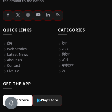
the ground to the nation.
QUICK LINKS
CATEGORIES
chevron_right
होम
chevron_right
देश
chevron_right
Web Stories
chevron_right
राज्य
chevron_right
Latest News
chevron_right
विदेश
chevron_right
About Us
chevron_right
ऑटो
chevron_right
Contact
chevron_right
मनोरंजन
chevron_right
Live TV
chevron_right
टेक
GET THE APP
App Store
Play Store