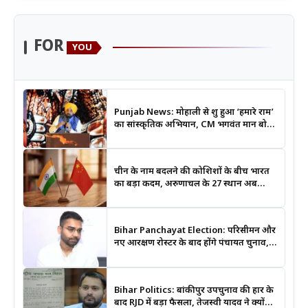
FOR
YOU
Punjab News: मोहाली से शुरू हुआ ‘हमारे राम’
का सांस्कृतिक अभियान, CM भगवंत मान बोले-
श्रीराम के आदर्शों से जुड़ेगी युवा पीढ़ी
चीन के नाम बदलने की कोशिशों के बीच भारत
का बड़ा कदम, अरुणाचल के 27 स्थान अब
आधिकारिक नक्शों में दर्ज
Bihar Panchayat Election: परिसीमन और
नए आरक्षण रोस्टर के बाद होंगे पंचायत चुनाव,
मंत्री दीपक प्रकाश ने दिए बड़े संकेत
Bihar Politics: बांकीपुर उपचुनाव की हार के
बाद RJD में बड़ा फैसला, तेजस्वी यादव ने क्यों