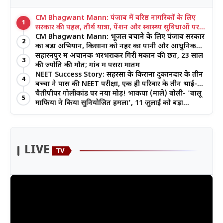
CM Bhagwant Mann: पंजाब में वरिष्ठ नागरिकों के लिए
1
सरकार की पहल, तीर्थ यात्रा, पेंशन और स्वास्थ्य सुविधाओं पर
जोर
CM Bhagwant Mann: भूजल बचाने के लिए पंजाब सरकार
2
का बड़ा अभियान, किसानों को नहर का पानी और आधुनिक
खेती का मिल रहा लाभ
सहारनपुर में अचानक भरभराकर गिरी मकान की छत, 23 साल
3
की ज्योति की मौत; गांव में पसरा मातम
NEET Success Story: सहरसा के किराना दुकानदार के तीन
4
बच्चों ने पास की NEET परीक्षा, एक ही परिवार के तीन भाई-
बहनों ने रचा इतिहास
चैतीपीपर गोलीकांड पर नया मोड़! भाकपा (माले) बोली- 'बालू
5
माफिया ने किया सुनियोजित हमला', 11 जुलाई को बड़ा
आंदोलन
LIVE
TV