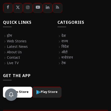
QUICK LINKS
CATEGORIES
chevron_right
होम
chevron_right
देश
chevron_right
Web Stories
chevron_right
राज्य
chevron_right
Latest News
chevron_right
विदेश
chevron_right
About Us
chevron_right
ऑटो
chevron_right
Contact
chevron_right
मनोरंजन
chevron_right
Live TV
chevron_right
टेक
GET THE APP
App Store
Play Store