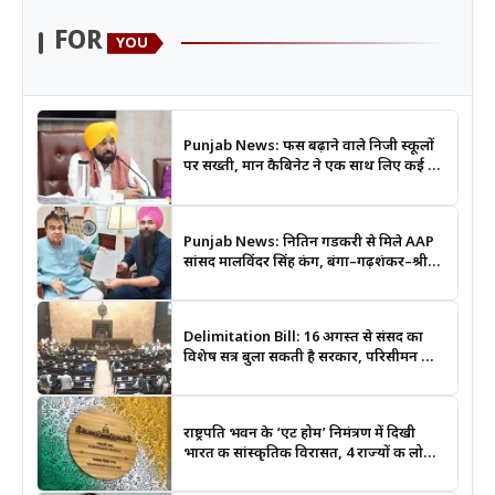
FOR
YOU
Punjab News: फीस बढ़ाने वाले निजी स्कूलों
पर सख्ती, मान कैबिनेट ने एक साथ लिए कई बड़े
फैसले
Punjab News: नितिन गडकरी से मिले AAP
सांसद मालविंदर सिंह कंग, बंगा–गढ़शंकर–श्री
आनंदपुर साहिब मार्ग को National Highway
बनाने की उठाई मांग
Delimitation Bill: 16 अगस्त से संसद का
विशेष सत्र बुला सकती है सरकार, परिसीमन और
महिला आरक्षण बिल पर रहेगी नजर
राष्ट्रपति भवन के ‘एट होम’ निमंत्रण में दिखी
भारत की सांस्कृतिक विरासत, 4 राज्यों की लोक
कला बनी खास आकर्षण