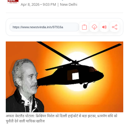
Apr 8, 2026 • 9:03 PM
| New Delhi
खेल
टेक
https://www.newstvindia.in/s/97916a
वीडियो
लाइफस्टाइल
कारोबार
अगस्ता वेस्टलैंड घोटाला: क्रिश्चियन मिशेल को दिल्ली हाईकोर्ट से बड़ा झटका, प्रत्यर्पण संधि को
चुनौती देने वाली याचिका खारिज