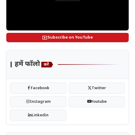
smart_display
Subscribe on YouTube
हमें फॉलो
करें
Facebook
Twitter
Instagram
Youtube
Linkedin