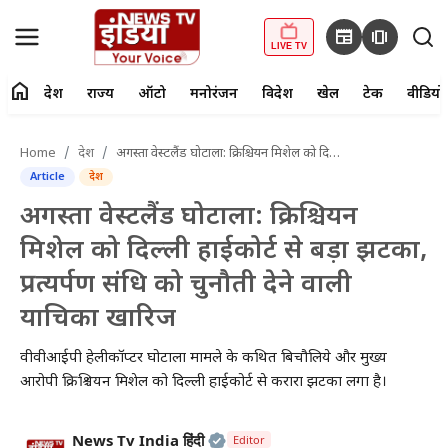
newspaper
amp_stories
LIVE TV
home
देश
राज्य
ऑटो
मनोरंजन
विदेश
खेल
टेक
वीडियो
fiber_manual_record
LIVE TV
Home
देश
अगस्ता वेस्टलैंड घोटाला: क्रिश्चियन मिशेल को दिल्ली हाईकोर्ट से बड़ा झटका, प्रत्यर्पण संधि को चुनौती देने वाली याचिका खारिज
Article
देश
Home
अगस्ता वेस्टलैंड घोटाला: क्रिश्चियन
देश
मिशेल को दिल्ली हाईकोर्ट से बड़ा झटका,
प्रत्यर्पण संधि को चुनौती देने वाली
राज्य
याचिका खारिज
ऑटो
वीवीआईपी हेलीकॉप्टर घोटाला मामले के कथित बिचौलिये और मुख्य
मनोरंजन
आरोपी क्रिश्चियन मिशेल को दिल्ली हाईकोर्ट से करारा झटका लगा है।
विदेश
Official | Verified Expert • 2
News Tv India हिंदी
Editor