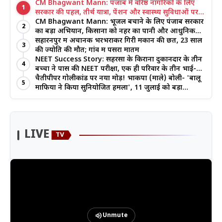
CM Bhagwant Mann: पंजाब में वरिष्ठ नागरिकों के लिए
1
सरकार की पहल, तीर्थ यात्रा, पेंशन और स्वास्थ्य सुविधाओं पर
जोर
CM Bhagwant Mann: भूजल बचाने के लिए पंजाब सरकार
2
का बड़ा अभियान, किसानों को नहर का पानी और आधुनिक
खेती का मिल रहा लाभ
सहारनपुर में अचानक भरभराकर गिरी मकान की छत, 23 साल
3
की ज्योति की मौत; गांव में पसरा मातम
NEET Success Story: सहरसा के किराना दुकानदार के तीन
4
बच्चों ने पास की NEET परीक्षा, एक ही परिवार के तीन भाई-
बहनों ने रचा इतिहास
चैतीपीपर गोलीकांड पर नया मोड़! भाकपा (माले) बोली- 'बालू
5
माफिया ने किया सुनियोजित हमला', 11 जुलाई को बड़ा
आंदोलन
LIVE
TV
volume_up
Unmute