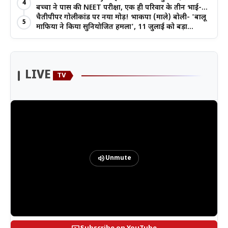
4
बच्चों ने पास की NEET परीक्षा, एक ही परिवार के तीन भाई-
बहनों ने रचा इतिहास
चैतीपीपर गोलीकांड पर नया मोड़! भाकपा (माले) बोली- 'बालू
5
माफिया ने किया सुनियोजित हमला', 11 जुलाई को बड़ा
आंदोलन
LIVE
TV
volume_up
Unmute