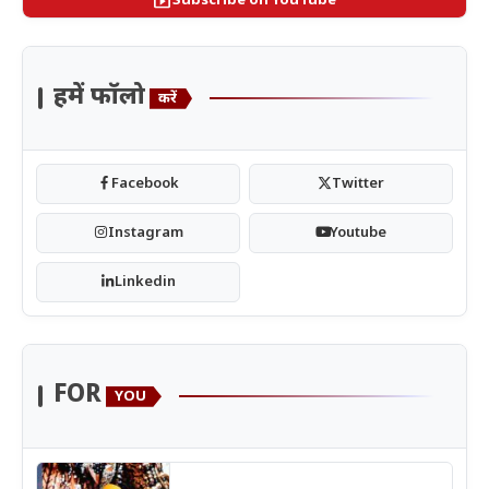
smart_display
Subscribe on YouTube
हमें फॉलो
करें
Facebook
Twitter
Instagram
Youtube
Linkedin
FOR
YOU