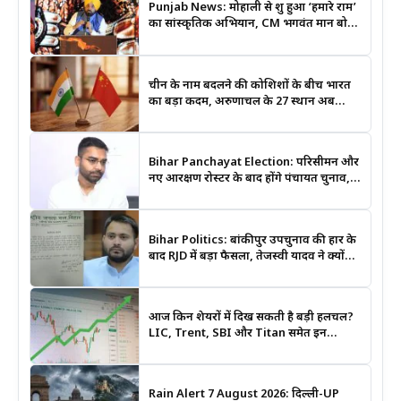
Punjab News: मोहाली से शुरू हुआ ‘हमारे राम’
का सांस्कृतिक अभियान, CM भगवंत मान बोले-
श्रीराम के आदर्शों से जुड़ेगी युवा पीढ़ी
चीन के नाम बदलने की कोशिशों के बीच भारत
का बड़ा कदम, अरुणाचल के 27 स्थान अब
आधिकारिक नक्शों में दर्ज
Bihar Panchayat Election: परिसीमन और
नए आरक्षण रोस्टर के बाद होंगे पंचायत चुनाव,
मंत्री दीपक प्रकाश ने दिए बड़े संकेत
Bihar Politics: बांकीपुर उपचुनाव की हार के
बाद RJD में बड़ा फैसला, तेजस्वी यादव ने क्यों
भंग कराया पूरा संगठन?
आज किन शेयरों में दिख सकती है बड़ी हलचल?
LIC, Trent, SBI और Titan समेत इन
Stocks पर रखें नजर
Rain Alert 7 August 2026: दिल्ली-UP