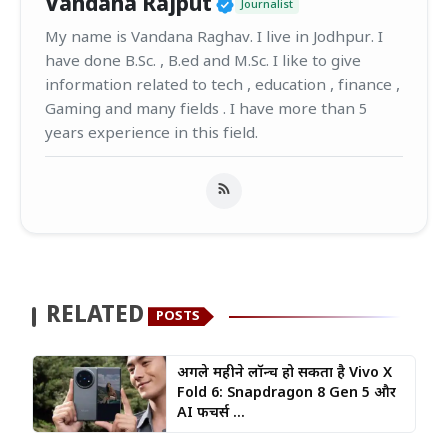
Verified Public Figur
Vandana Rajput
Journalist
My name is Vandana Raghav. I live in Jodhpur. I
have done B.Sc. , B.ed and M.Sc. I like to give
information related to tech , education , finance ,
Gaming and many fields . I have more than 5
years experience in this field.
RELATED
POSTS
अगले महीने लॉन्च हो सकता है Vivo X
Fold 6: Snapdragon 8 Gen 5 और
AI फीचर्स ...