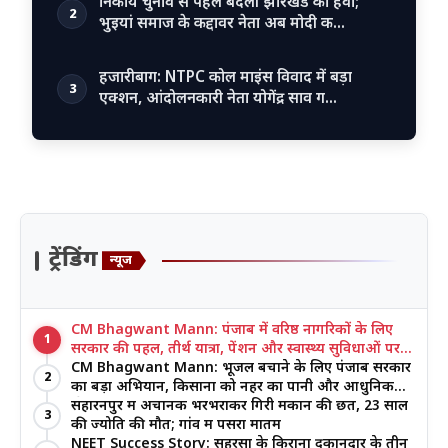
निकाय चुनाव से पहले बदली झारखंड की हवा;
2
भुइयां समाज के कद्दावर नेता अब मोदी क…
हजारीबाग: NTPC कोल माइंस विवाद में बड़ा
3
एक्शन, आंदोलनकारी नेता योगेंद्र साव ग…
ट्रेंडिंग
न्यूज
CM Bhagwant Mann: पंजाब में वरिष्ठ नागरिकों के लिए
1
सरकार की पहल, तीर्थ यात्रा, पेंशन और स्वास्थ्य सुविधाओं पर
जोर
CM Bhagwant Mann: भूजल बचाने के लिए पंजाब सरकार
2
का बड़ा अभियान, किसानों को नहर का पानी और आधुनिक
खेती का मिल रहा लाभ
सहारनपुर में अचानक भरभराकर गिरी मकान की छत, 23 साल
3
की ज्योति की मौत; गांव में पसरा मातम
NEET Success Story: सहरसा के किराना दुकानदार के तीन