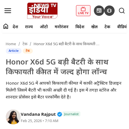
newspaper
amp_stories
LIVE TV
home
देश
राज्य
ऑटो
मनोरंजन
विदेश
खेल
टेक
वीडियो
fiber_manual_record
LIVE TV
Home
टेक
Honor X6d 5G बड़ी बैटरी के साथ किफायती कीमत में जल्द होगा लॉन्च
Article
टेक
Home
Honor X6d 5G बड़ी बैटरी के साथ
देश
किफायती कीमत में जल्द होगा लॉन्च
राज्य
Honor X6d 5G में आपको किफायती कीमत में काफी अट्रैक्टिव डिजाइन
मिलेगी जिसमें बैटरी भी काफी अच्छी दी गई है। इस में तगड़ा स्टोरेज और
ऑटो
शानदार प्रोसेसर इसे बैटर परफॉर्मेंस देते है।
मनोरंजन
Verified Public Figure • 27 Mar
Vandana Rajput
Journalist
Feb 25, 2026 • 7:10 AM
विदेश