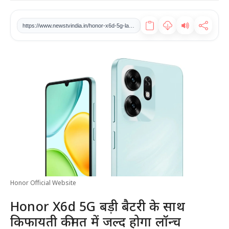
खेल
https://www.newstvindia.in/honor-x6d-5g-launched-soon-at-affordable-prices-with-big-batteries
टेक
वीडियो
लाइफस्टाइल
कारोबार
Honor Official Website
Honor X6d 5G बड़ी बैटरी के साथ
किफायती कीमत में जल्द होगा लॉन्च