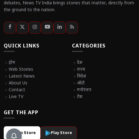
debates, News TV India brings stories that matter, directly from
the ground to the nation.
QUICK LINKS
CATEGORIES
chevron_right
होम
chevron_right
देश
chevron_right
Web Stories
chevron_right
राज्य
chevron_right
Latest News
chevron_right
विदेश
chevron_right
About Us
chevron_right
ऑटो
chevron_right
Contact
chevron_right
मनोरंजन
chevron_right
Live TV
chevron_right
टेक
GET THE APP
App Store
Play Store