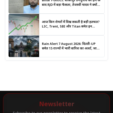
Bihar Politics: बांकीपुर उपचुनाव की हार के
बाद RJD में बड़ा फैसला, तेजस्वी यादव ने क्यों
भंग कराया पूरा संगठन?
आज किन शेयरों में दिख सकती है बड़ी हलचल?
LIC, Trent, SBI और Titan समेत इन
Stocks पर रखें नजर
Rain Alert 7 August 2026: दिल्ली-UP
समेत 15 राज्यों में भारी बारिश का अलर्ट, जानिए
कहां सबसे ज्यादा असर की चेतावनी
Newsletter