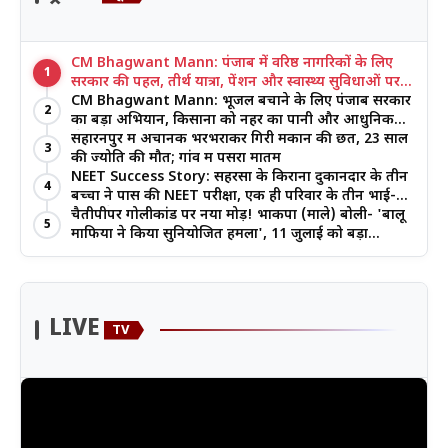
CM Bhagwant Mann: पंजाब में वरिष्ठ नागरिकों के लिए
1
सरकार की पहल, तीर्थ यात्रा, पेंशन और स्वास्थ्य सुविधाओं पर
जोर
CM Bhagwant Mann: भूजल बचाने के लिए पंजाब सरकार
2
का बड़ा अभियान, किसानों को नहर का पानी और आधुनिक
खेती का मिल रहा लाभ
सहारनपुर में अचानक भरभराकर गिरी मकान की छत, 23 साल
3
की ज्योति की मौत; गांव में पसरा मातम
NEET Success Story: सहरसा के किराना दुकानदार के तीन
4
बच्चों ने पास की NEET परीक्षा, एक ही परिवार के तीन भाई-
बहनों ने रचा इतिहास
चैतीपीपर गोलीकांड पर नया मोड़! भाकपा (माले) बोली- 'बालू
5
माफिया ने किया सुनियोजित हमला', 11 जुलाई को बड़ा
आंदोलन
LIVE
TV