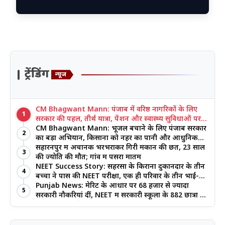
ट्रेंडिंग
न्यूज
CM Bhagwant Mann: पंजाब में वरिष्ठ नागरिकों के लिए
1
सरकार की पहल, तीर्थ यात्रा, पेंशन और स्वास्थ्य सुविधाओं पर
जोर
CM Bhagwant Mann: भूजल बचाने के लिए पंजाब सरकार
2
का बड़ा अभियान, किसानों को नहर का पानी और आधुनिक
खेती का मिल रहा लाभ
सहारनपुर में अचानक भरभराकर गिरी मकान की छत, 23 साल
3
की ज्योति की मौत; गांव में पसरा मातम
NEET Success Story: सहरसा के किराना दुकानदार के तीन
4
बच्चों ने पास की NEET परीक्षा, एक ही परिवार के तीन भाई-
बहनों ने रचा इतिहास
Punjab News: मेरिट के आधार पर 68 हजार से ज्यादा
5
सरकारी नौकरियां दीं, NEET में सरकारी स्कूलों के 882 छात्रों की
सफलता पर बोले CM मान