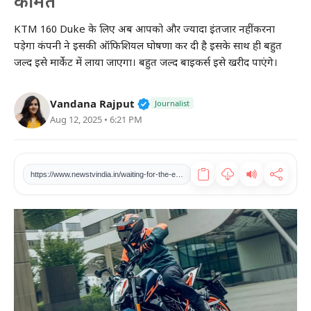
कीमत
खेल
KTM 160 Duke के लिए अब आपको और ज्यादा इंतजार नहीं करना
पड़ेगा कंपनी ने इसकी ऑफिशियल घोषणा कर दी है इसके साथ ही बहुत
टेक
जल्द इसे मार्केट में लाया जाएगा। बहुत जल्द बाइकर्स इसे खरीद पाएंगे।
वीडियो
Verified Public Figure • 27 Mar
Vandana Rajput
Journalist
Aug 12, 2025 • 6:21 PM
लाइफस्टाइल
कारोबार
https://www.newstvindia.in/waiting-for-the-end-very-soon-ktm-160-duke-will-be-seen-in-the-market-know-the-features-and-price