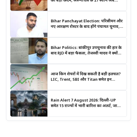
का बड़ा कदम, अरुणाचल के 27 स्थान अब
आधिकारिक नक्शों में दर्ज
Bihar Panchayat Election: परिसीमन और
नए आरक्षण रोस्टर के बाद होंगे पंचायत चुनाव,
मंत्री दीपक प्रकाश ने दिए बड़े संकेत
Bihar Politics: बांकीपुर उपचुनाव की हार के
बाद RJD में बड़ा फैसला, तेजस्वी यादव ने क्यों
भंग कराया पूरा संगठन?
आज किन शेयरों में दिख सकती है बड़ी हलचल?
LIC, Trent, SBI और Titan समेत इन
Stocks पर रखें नजर
Rain Alert 7 August 2026: दिल्ली-UP
समेत 15 राज्यों में भारी बारिश का अलर्ट, जानिए
कहां सबसे ज्यादा असर की चेतावनी