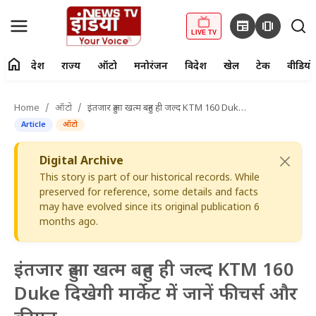
newspaper
amp_stories
LIVE TV
home
देश
राज्य
ऑटो
मनोरंजन
विदेश
खेल
टेक
वीडियो
fiber_manual_record
LIVE TV
Home
ऑटो
इंतजार हुआ खत्म बहुत ही जल्द KTM 160 Duke दिखेगी मार्केट में जानें फीचर्स और कीमत
Article
ऑटो
Home
Digital Archive
देश
This story is part of our historical records. While
preserved for reference, some details and facts
राज्य
may have evolved since its original publication 6
months ago.
ऑटो
मनोरंजन
इंतजार हुआ खत्म बहुत ही जल्द KTM 160
Duke दिखेगी मार्केट में जानें फीचर्स और
विदेश