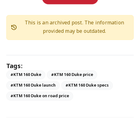
This is an archived post. The information
history
provided may be outdated.
Tags:
#KTM 160 Duke
#KTM 160 Duke price
#KTM 160 Duke launch
#KTM 160 Duke specs
#KTM 160 Duke on road price