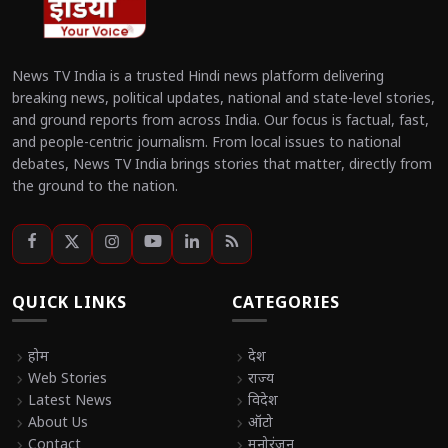
News TV India is a trusted Hindi news platform delivering
breaking news, political updates, national and state-level stories,
and ground reports from across India. Our focus is factual, fast,
and people-centric journalism. From local issues to national
debates, News TV India brings stories that matter, directly from
the ground to the nation.
QUICK LINKS
CATEGORIES
chevron_right
होम
chevron_right
देश
chevron_right
Web Stories
chevron_right
राज्य
chevron_right
Latest News
chevron_right
विदेश
chevron_right
About Us
chevron_right
ऑटो
chevron_right
Contact
chevron_right
मनोरंजन