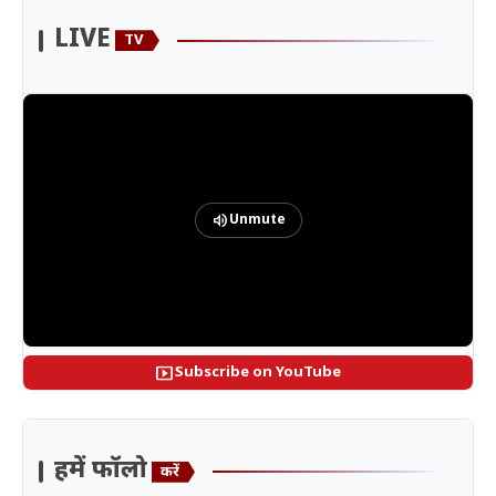
LIVE
TV
volume_up
Unmute
smart_display
Subscribe on YouTube
हमें फॉलो
करें