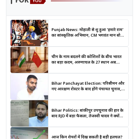
FOR
YOU
Punjab News: मोहाली से शुरू हुआ ‘हमारे राम’
का सांस्कृतिक अभियान, CM भगवंत मान बोले-
श्रीराम के आदर्शों से जुड़ेगी युवा पीढ़ी
चीन के नाम बदलने की कोशिशों के बीच भारत
का बड़ा कदम, अरुणाचल के 27 स्थान अब
आधिकारिक नक्शों में दर्ज
Bihar Panchayat Election: परिसीमन और
नए आरक्षण रोस्टर के बाद होंगे पंचायत चुनाव,
मंत्री दीपक प्रकाश ने दिए बड़े संकेत
Bihar Politics: बांकीपुर उपचुनाव की हार के
बाद RJD में बड़ा फैसला, तेजस्वी यादव ने क्यों
भंग कराया पूरा संगठन?
आज किन शेयरों में दिख सकती है बड़ी हलचल?