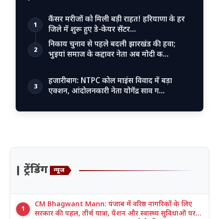
कैंसर मरीजों को मिली बड़ी राहत! हरियाणा के हर
1
जिले में शुरू हुए डे-केयर सेंटर…
निकाय चुनाव से पहले बदली झारखंड की हवा;
2
भुइयां समाज के कद्दावर नेता अब मोदी क…
हजारीबाग: NTPC कोल माइंस विवाद में बड़ा
3
एक्शन, आंदोलनकारी नेता योगेंद्र साव ग…
ट्रेंडिंग
न्यूज
CM Bhagwant Mann: पंजाब में वरिष्ठ नागरिकों के लिए
1
सरकार की पहल, तीर्थ यात्रा, पेंशन और स्वास्थ्य सुविधाओं पर