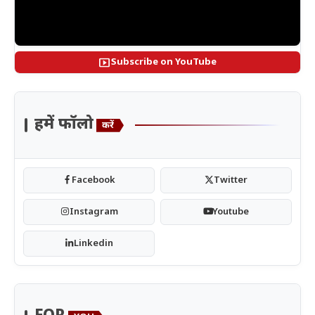
smart_display
Subscribe on YouTube
हमें फॉलो
करें
Facebook
Twitter
Instagram
Youtube
Linkedin