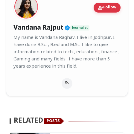
person_add
Follow
Verified Public Figur
Vandana Rajput
Journalist
My name is Vandana Raghav. I live in Jodhpur. I
have done B.Sc. , B.ed and M.Sc. I like to give
information related to tech , education , finance ,
Gaming and many fields . I have more than 5
years experience in this field.
RELATED
POSTS