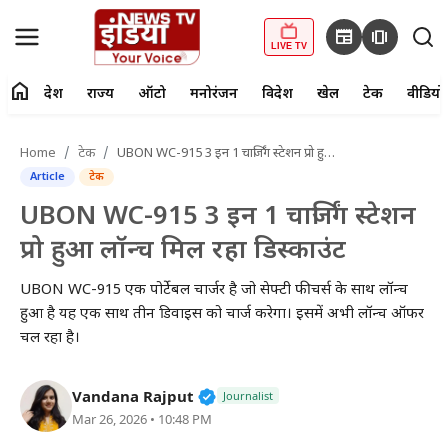
newspaper
amp_stories
LIVE TV
home
देश
राज्य
ऑटो
मनोरंजन
विदेश
खेल
टेक
वीडियो
fiber_manual_record
LIVE TV
Home
टेक
UBON WC-915 3 इन 1 चार्जिंग स्टेशन प्रो हुआ लॉन्च मिल रहा डिस्काउंट
Article
टेक
Home
UBON WC-915 3 इन 1 चार्जिंग स्टेशन
देश
प्रो हुआ लॉन्च मिल रहा डिस्काउंट
राज्य
UBON WC-915 एक पोर्टेबल चार्जर है जो सेफ्टी फीचर्स के साथ लॉन्च
हुआ है यह एक साथ तीन डिवाइस को चार्ज करेगा। इसमें अभी लॉन्च ऑफर
ऑटो
चल रहा है।
मनोरंजन
Verified Public Figure • 27 Mar
Vandana Rajput
Journalist
Mar 26, 2026 • 10:48 PM
विदेश