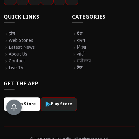
QUICK LINKS
CATEGORIES
chevron_right
होम
chevron_right
देश
chevron_right
Web Stories
chevron_right
राज्य
chevron_right
Latest News
chevron_right
विदेश
chevron_right
About Us
chevron_right
ऑटो
chevron_right
Contact
chevron_right
मनोरंजन
chevron_right
Live TV
chevron_right
टेक
GET THE APP
App Store
Play Store