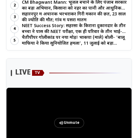
जोर
CM Bhagwant Mann: भूजल बचाने के लिए पंजाब सरकार
2
का बड़ा अभियान, किसानों को नहर का पानी और आधुनिक
खेती का मिल रहा लाभ
सहारनपुर में अचानक भरभराकर गिरी मकान की छत, 23 साल
3
की ज्योति की मौत; गांव में पसरा मातम
NEET Success Story: सहरसा के किराना दुकानदार के तीन
4
बच्चों ने पास की NEET परीक्षा, एक ही परिवार के तीन भाई-
बहनों ने रचा इतिहास
चैतीपीपर गोलीकांड पर नया मोड़! भाकपा (माले) बोली- 'बालू
5
माफिया ने किया सुनियोजित हमला', 11 जुलाई को बड़ा
आंदोलन
LIVE
TV
volume_up
Unmute