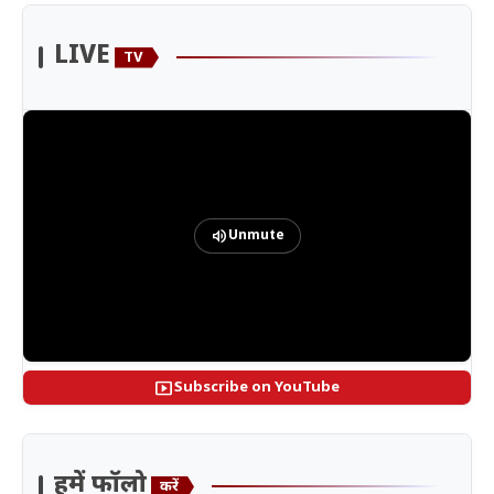
LIVE
TV
volume_up
Unmute
smart_display
Subscribe on YouTube
हमें फॉलो
करें