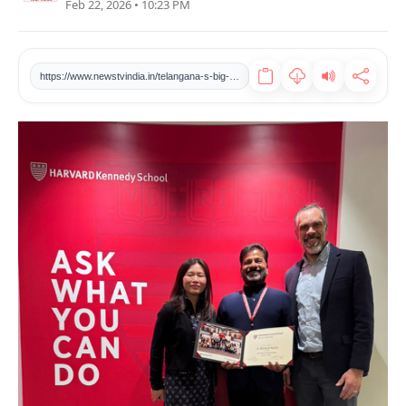
Feb 22, 2026 • 10:23 PM
खेल
टेक
https://www.newstvindia.in/telangana-s-big-achievement-harvard-university-invites-chief-minister-revanth-reddy-to-speech-at-ai-conference
वीडियो
लाइफस्टाइल
कारोबार