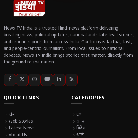
News TV India is a trusted Hindi news platform delivering
breaking news, political updates, national and state-level stories,
and ground reports from across India. Our focus is factual, fast,
and people-centric journalism. From local issues to national
debates, News TV India brings stories that matter, directly from
the ground to the nation.
QUICK LINKS
CATEGORIES
chevron_right
होम
chevron_right
देश
chevron_right
Web Stories
chevron_right
राज्य
chevron_right
Latest News
chevron_right
विदेश
chevron_right
About Us
chevron_right
ऑटो