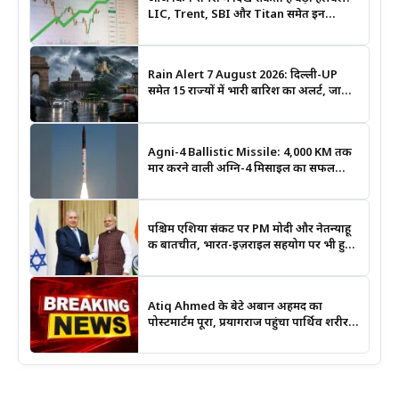
LIC, Trent, SBI और Titan समेत इन
Stocks पर रखें नजर
Rain Alert 7 August 2026: दिल्ली-UP
समेत 15 राज्यों में भारी बारिश का अलर्ट, जानिए
कहां सबसे ज्यादा असर की चेतावनी
Agni-4 Ballistic Missile: 4,000 KM तक
मार करने वाली अग्नि-4 मिसाइल का सफल
परीक्षण, भारत की रणनीतिक ताकत हुई और
मजबूत
पश्चिम एशिया संकट पर PM मोदी और नेतन्याहू
की बातचीत, भारत-इज़राइल सहयोग पर भी हुई
चर्चा
Atiq Ahmed के बेटे अबान अहमद का
पोस्टमार्टम पूरा, प्रयागराज पहुंचा पार्थिव शरीर;
हादसे की जांच में जुटी पुलिस