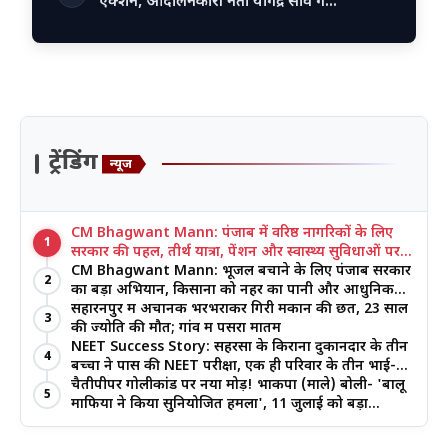
एक्शन, आंदोलनकारी नेता योगेंद्र साव ग…
ट्रेंडिंग
न्यूज
CM Bhagwant Mann: पंजाब में वरिष्ठ नागरिकों के लिए
1
सरकार की पहल, तीर्थ यात्रा, पेंशन और स्वास्थ्य सुविधाओं पर
जोर
CM Bhagwant Mann: भूजल बचाने के लिए पंजाब सरकार
2
का बड़ा अभियान, किसानों को नहर का पानी और आधुनिक
खेती का मिल रहा लाभ
सहारनपुर में अचानक भरभराकर गिरी मकान की छत, 23 साल
3
की ज्योति की मौत; गांव में पसरा मातम
NEET Success Story: सहरसा के किराना दुकानदार के तीन
4
बच्चों ने पास की NEET परीक्षा, एक ही परिवार के तीन भाई-
बहनों ने रचा इतिहास
चैतीपीपर गोलीकांड पर नया मोड़! भाकपा (माले) बोली- 'बालू
5
माफिया ने किया सुनियोजित हमला', 11 जुलाई को बड़ा
आंदोलन