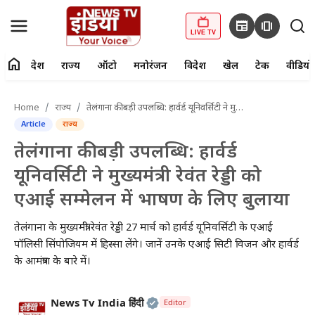
newspaper
amp_stories
LIVE TV
home
देश
राज्य
ऑटो
मनोरंजन
विदेश
खेल
टेक
वीडियो
fiber_manual_record
LIVE TV
Home
राज्य
तेलंगाना की बड़ी उपलब्धि: हार्वर्ड यूनिवर्सिटी ने मुख्यमंत्री रेवंत रेड्डी को एआई सम्मेलन में भाषण के लिए बुलाया
Article
राज्य
Home
तेलंगाना की बड़ी उपलब्धि: हार्वर्ड
देश
यूनिवर्सिटी ने मुख्यमंत्री रेवंत रेड्डी को
एआई सम्मेलन में भाषण के लिए बुलाया
राज्य
तेलंगाना के मुख्यमंत्री रेवंत रेड्डी 27 मार्च को हार्वर्ड यूनिवर्सिटी के एआई
ऑटो
पॉलिसी सिंपोजियम में हिस्सा लेंगे। जानें उनके एआई सिटी विजन और हार्वर्ड
के आमंत्रण के बारे में।
मनोरंजन
विदेश
Official | Verified Expert • 2
News Tv India हिंदी
Editor