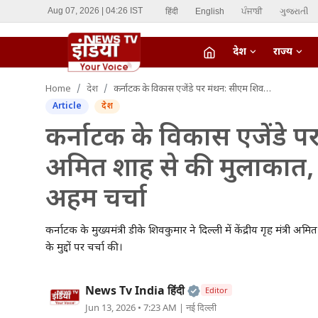
हिंदी
English
ਪੰਜਾਬੀ
ગુજરાતી
Aug 07, 2026 | 04:26 IST
देश
राज्य
fiber_manual_record
Home
देश
कर्नाटक के विकास एजेंडे पर मंथन: सीएम शिवकुमार ने अमित शाह से की मुलाकात, सुरक्षा और चीनी उद्योग पर हुई अहम चर्चा
LIVE TV
Article
देश
Home
कर्नाटक के विकास एजेंडे प
अमित शाह से की मुलाकात, स
देश
अहम चर्चा
राज्य
कर्नाटक के मुख्यमंत्री डीके शिवकुमार ने दिल्ली में केंद्रीय गृह मंत्री
ऑटो
के मुद्दों पर चर्चा की।
मनोरंजन
Official | Verified Ex
News Tv India हिंदी
Editor
विदेश
Jun 13, 2026 • 7:23 AM
| नई दिल्ली