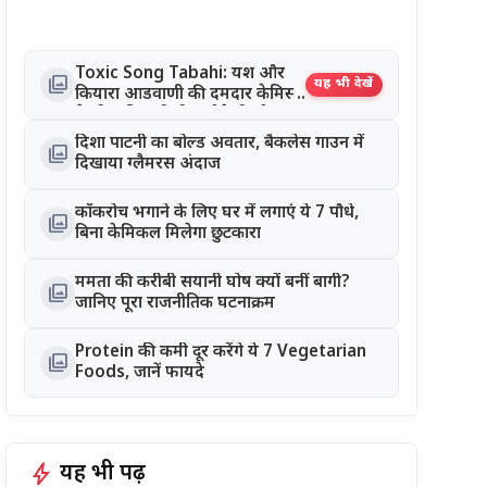
Toxic Song Tabahi: यश और
photo_library
यह भी देखें
कियारा आडवाणी की दमदार केमिस्ट्री
ने जीता दिल, रिलीज होते ही सोशल
मीडिया पर छाया गाना
दिशा पाटनी का बोल्ड अवतार, बैकलेस गाउन में
photo_library
दिखाया ग्लैमरस अंदाज
कॉकरोच भगाने के लिए घर में लगाएं ये 7 पौधे,
photo_library
बिना केमिकल मिलेगा छुटकारा
ममता की करीबी सयानी घोष क्यों बनीं बागी?
photo_library
जानिए पूरा राजनीतिक घटनाक्रम
Protein की कमी दूर करेंगे ये 7 Vegetarian
photo_library
Foods, जानें फायदे
bolt
यह भी पढ़ें