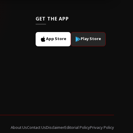
GET THE APP
App Store
Play Store
About Us
Contact Us
Disclaimer
Editorial Policy
Privacy Policy