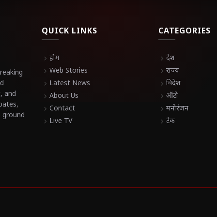
QUICK LINKS
CATEGORIES
chevron_right
होम
chevron_right
देश
chevron_right
Web Stories
chevron_right
राज्य
breaking
nd
chevron_right
Latest News
chevron_right
विदेश
t, and
chevron_right
About Us
chevron_right
ऑटो
bates,
chevron_right
Contact
chevron_right
मनोरंजन
e ground
chevron_right
Live TV
chevron_right
टेक