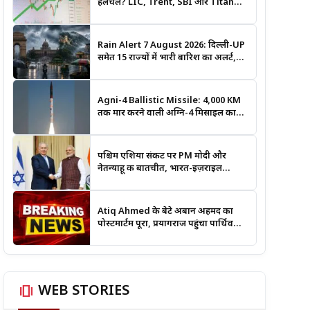
हलचल? LIC, Trent, SBI और Titan
समेत इन Stocks पर रखें नजर
Rain Alert 7 August 2026: दिल्ली-UP
समेत 15 राज्यों में भारी बारिश का अलर्ट,
जानिए कहां सबसे ज्यादा असर की चेतावनी
Agni-4 Ballistic Missile: 4,000 KM
तक मार करने वाली अग्नि-4 मिसाइल का
सफल परीक्षण, भारत की रणनीतिक ताकत
हुई और मजबूत
पश्चिम एशिया संकट पर PM मोदी और
नेतन्याहू की बातचीत, भारत-इज़राइल
सहयोग पर भी हुई चर्चा
Atiq Ahmed के बेटे अबान अहमद का
पोस्टमार्टम पूरा, प्रयागराज पहुंचा पार्थिव
शरीर; हादसे की जांच में जुटी पुलिस
amp_stories
WEB STORIES