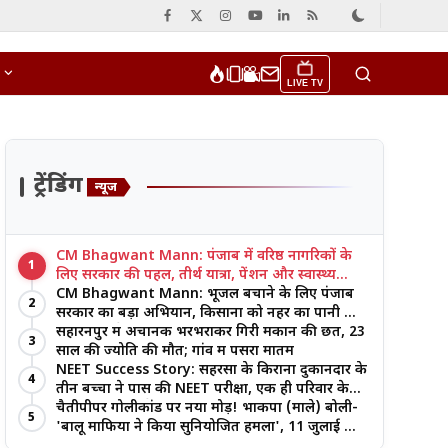
LIVE TV
ट्रेंडिंग
न्यूज
CM Bhagwant Mann: पंजाब में वरिष्ठ नागरिकों के
1
लिए सरकार की पहल, तीर्थ यात्रा, पेंशन और स्वास्थ्य
सुविधाओं पर जोर
CM Bhagwant Mann: भूजल बचाने के लिए पंजाब
2
सरकार का बड़ा अभियान, किसानों को नहर का पानी और
आधुनिक खेती का मिल रहा लाभ
सहारनपुर में अचानक भरभराकर गिरी मकान की छत, 23
3
साल की ज्योति की मौत; गांव में पसरा मातम
NEET Success Story: सहरसा के किराना दुकानदार के
4
तीन बच्चों ने पास की NEET परीक्षा, एक ही परिवार के
तीन भाई-बहनों ने रचा इतिहास
चैतीपीपर गोलीकांड पर नया मोड़! भाकपा (माले) बोली-
5
'बालू माफिया ने किया सुनियोजित हमला', 11 जुलाई को
बड़ा आंदोलन