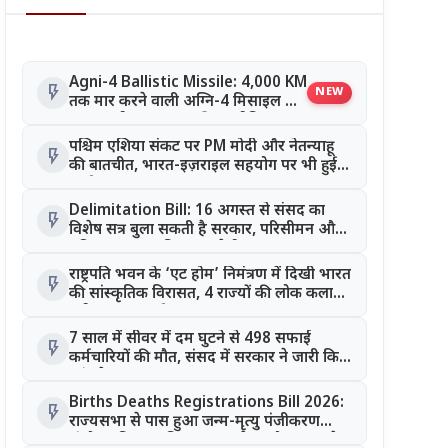
Agni-4 Ballistic Missile: 4,000 KM
flash_on
NEW
तक मार करने वाली अग्नि-4 मिसाइल का
सफल परीक्षण, भारत की रणनीतिक
ताकत हुई और मजबूत
पश्चिम एशिया संकट पर PM मोदी और नेतन्याहू
flash_on
की बातचीत, भारत-इज़राइल सहयोग पर भी हुई
चर्चा
Delimitation Bill: 16 अगस्त से संसद का
flash_on
विशेष सत्र बुला सकती है सरकार, परिसीमन और
महिला आरक्षण बिल पर रहेगी नजर
राष्ट्रपति भवन के ‘एट होम’ निमंत्रण में दिखी भारत
flash_on
की सांस्कृतिक विरासत, 4 राज्यों की लोक कला
बनी खास आकर्षण
7 साल में सीवर में दम घुटने से 498 सफाई
flash_on
कर्मचारियों की मौत, संसद में सरकार ने जारी किए
आंकड़े
Births Deaths Registrations Bill 2026:
flash_on
राज्यसभा से पास हुआ जन्म-मृत्यु पंजीकरण
संशोधन बिल, जानिए क्या बदलेगा और कब लगेगा