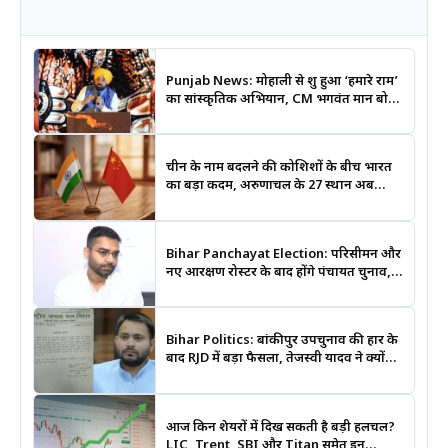
Punjab News: मोहाली से शुरू हुआ ‘हमारे राम’
का सांस्कृतिक अभियान, CM भगवंत मान बोले-
श्रीराम के आदर्शों से जुड़ेगी युवा पीढ़ी
चीन के नाम बदलने की कोशिशों के बीच भारत
का बड़ा कदम, अरुणाचल के 27 स्थान अब
आधिकारिक नक्शों में दर्ज
Bihar Panchayat Election: परिसीमन और
नए आरक्षण रोस्टर के बाद होंगे पंचायत चुनाव,
मंत्री दीपक प्रकाश ने दिए बड़े संकेत
Bihar Politics: बांकीपुर उपचुनाव की हार के
बाद RJD में बड़ा फैसला, तेजस्वी यादव ने क्यों
भंग कराया पूरा संगठन?
आज किन शेयरों में दिख सकती है बड़ी हलचल?
LIC, Trent, SBI और Titan समेत इन