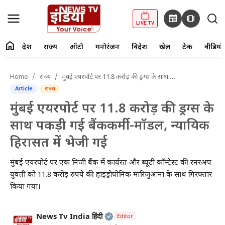
newspaper
amp_stories
LIVE TV
home
देश
राज्य
ऑटो
मनोरंजन
विदेश
खेल
टेक
वीडियो
fiber_manual_record
LIVE TV
Home
राज्य
मुंबई एयरपोर्ट पर 11.8 करोड़ की ड्रग्स के साथ पकड़ी गई बैंककर्मी-मॉडल, न्यायिक हिरासत में भेजी गई
Article
राज्य
Home
मुंबई एयरपोर्ट पर 11.8 करोड़ की ड्रग्स के
देश
साथ पकड़ी गई बैंककर्मी-मॉडल, न्यायिक
हिरासत में भेजी गई
राज्य
मुंबई एयरपोर्ट पर एक निजी बैंक में कार्यरत और ब्यूटी कॉन्टेस्ट की रनरअप
ऑटो
युवती को 11.8 करोड़ रुपये की हाइड्रोपोनिक मारिजुआना के साथ गिरफ्तार
किया गया।
मनोरंजन
विदेश
Official | Verified Expert • 2
News Tv India हिंदी
Editor