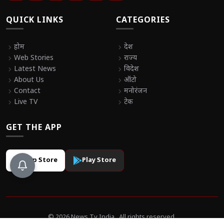
QUICK LINKS
CATEGORIES
chevron_right
होम
chevron_right
देश
chevron_right
Web Stories
chevron_right
राज्य
chevron_right
Latest News
chevron_right
विदेश
chevron_right
About Us
chevron_right
ऑटो
chevron_right
Contact
chevron_right
मनोरंजन
chevron_right
Live TV
chevron_right
टेक
GET THE APP
App Store
Play Store
© 2026 News Tv India . All rights reserved.