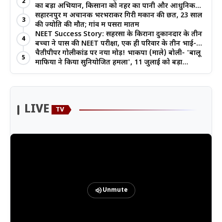
2
का बड़ा अभियान, किसानों को नहर का पानी और आधुनिक
खेती का मिल रहा लाभ
सहारनपुर में अचानक भरभराकर गिरी मकान की छत, 23 साल
3
की ज्योति की मौत; गांव में पसरा मातम
NEET Success Story: सहरसा के किराना दुकानदार के तीन
4
बच्चों ने पास की NEET परीक्षा, एक ही परिवार के तीन भाई-
बहनों ने रचा इतिहास
चैतीपीपर गोलीकांड पर नया मोड़! भाकपा (माले) बोली- 'बालू
5
माफिया ने किया सुनियोजित हमला', 11 जुलाई को बड़ा
आंदोलन
LIVE
TV
volume_up
Unmute