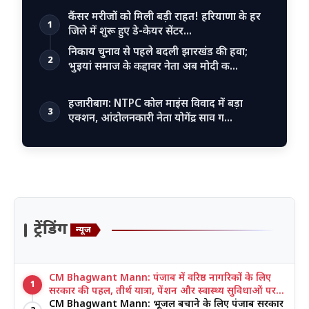
कैंसर मरीजों को मिली बड़ी राहत! हरियाणा के हर
1
जिले में शुरू हुए डे-केयर सेंटर…
निकाय चुनाव से पहले बदली झारखंड की हवा;
2
भुइयां समाज के कद्दावर नेता अब मोदी क…
हजारीबाग: NTPC कोल माइंस विवाद में बड़ा
3
एक्शन, आंदोलनकारी नेता योगेंद्र साव ग…
ट्रेंडिंग
न्यूज
CM Bhagwant Mann: पंजाब में वरिष्ठ नागरिकों के लिए
1
सरकार की पहल, तीर्थ यात्रा, पेंशन और स्वास्थ्य सुविधाओं पर
जोर
CM Bhagwant Mann: भूजल बचाने के लिए पंजाब सरकार