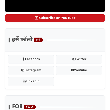
smart_display
Subscribe on YouTube
हमें फॉलो
करें
Facebook
Twitter
Instagram
Youtube
Linkedin
FOR
YOU