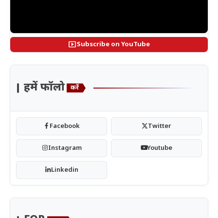
smart_display
Subscribe on YouTube
हमें फॉलो
करें
Facebook
Twitter
Instagram
Youtube
Linkedin