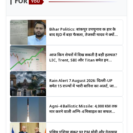
FOR
YOU
Bihar Politics: बांकीपुर उपचुनाव की हार के
बाद RJD में बड़ा फैसला, तेजस्वी यादव ने क्यों
भंग कराया पूरा संगठन?
आज किन शेयरों में दिख सकती है बड़ी हलचल?
LIC, Trent, SBI और Titan समेत इन
Stocks पर रखें नजर
Rain Alert 7 August 2026: दिल्ली-UP
समेत 15 राज्यों में भारी बारिश का अलर्ट, जानिए
कहां सबसे ज्यादा असर की चेतावनी
Agni-4 Ballistic Missile: 4,000 KM तक
मार करने वाली अग्नि-4 मिसाइल का सफल
परीक्षण, भारत की रणनीतिक ताकत हुई और
मजबूत
पश्चिम एशिया संकट पर PM मोदी और नेतन्याहू