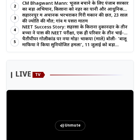
जोर
CM Bhagwant Mann: भूजल बचाने के लिए पंजाब सरकार
2
का बड़ा अभियान, किसानों को नहर का पानी और आधुनिक
खेती का मिल रहा लाभ
सहारनपुर में अचानक भरभराकर गिरी मकान की छत, 23 साल
3
की ज्योति की मौत; गांव में पसरा मातम
NEET Success Story: सहरसा के किराना दुकानदार के तीन
4
बच्चों ने पास की NEET परीक्षा, एक ही परिवार के तीन भाई-
बहनों ने रचा इतिहास
चैतीपीपर गोलीकांड पर नया मोड़! भाकपा (माले) बोली- 'बालू
5
माफिया ने किया सुनियोजित हमला', 11 जुलाई को बड़ा
आंदोलन
LIVE
TV
volume_up
Unmute