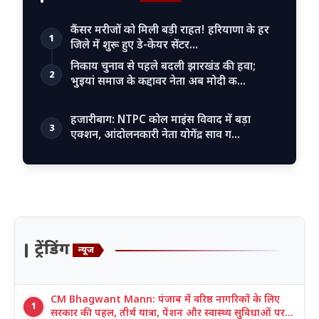
कैंसर मरीजों को मिली बड़ी राहत! हरियाणा के हर
1
जिले में शुरू हुए डे-केयर सेंटर…
निकाय चुनाव से पहले बदली झारखंड की हवा;
2
भुइयां समाज के कद्दावर नेता अब मोदी क…
हजारीबाग: NTPC कोल माइंस विवाद में बड़ा
3
एक्शन, आंदोलनकारी नेता योगेंद्र साव ग…
ट्रेंडिंग
न्यूज
CM Bhagwant Mann: पंजाब में वरिष्ठ नागरिकों के लिए
1
सरकार की पहल, तीर्थ यात्रा, पेंशन और स्वास्थ्य सुविधाओं पर