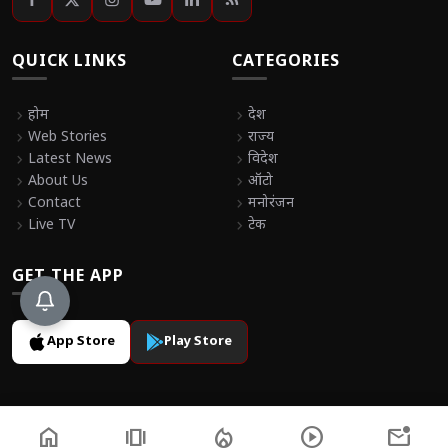
QUICK LINKS
CATEGORIES
chevron_right
होम
chevron_right
देश
chevron_right
Web Stories
chevron_right
राज्य
chevron_right
Latest News
chevron_right
विदेश
chevron_right
About Us
chevron_right
ऑटो
chevron_right
Contact
chevron_right
मनोरंजन
chevron_right
Live TV
chevron_right
टेक
GET THE APP
App Store
Play Store
home
amp_stories
local_fire_department
play_circle
mark_email_unread