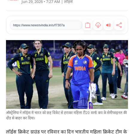
Jun 29, 2026 • 7:27 AM
| लॉर्ड्स
खेल
टेक
https://www.newstvindia.in/s/f7307a
वीडियो
लाइफस्टाइल
कारोबार
ऑस्ट्रेलिया ने लॉर्ड्स में भारत को छह विकेट से हराकर महिला टी20 वर्ल्ड कप के सेमीफाइनल की
दौड़ से बाहर कर दिया।
लॉर्ड्स क्रिकेट ग्राउंड पर रविवार का दिन भारतीय महिला क्रिकेट टीम के