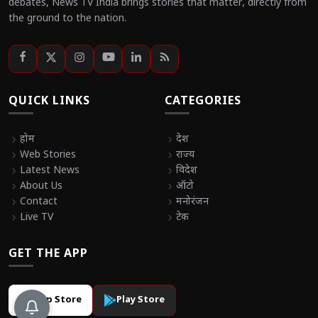
debates, News TV India brings stories that matter, directly from
the ground to the nation.
QUICK LINKS
CATEGORIES
chevron_right
होम
chevron_right
देश
chevron_right
Web Stories
chevron_right
राज्य
chevron_right
Latest News
chevron_right
विदेश
chevron_right
About Us
chevron_right
ऑटो
chevron_right
Contact
chevron_right
मनोरंजन
chevron_right
Live TV
chevron_right
टेक
GET THE APP
App Store
Play Store