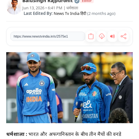
Official | Verified Expert
BaluSingh Rajpurohit
Editor
Jun 13, 2026 • 6:41 PM
| धर्मशाला
खेल
Last Edited By:
News Tv India हिंदी
(2 months ago)
टेक
https://www.newstvindia.in/s/2575e1
वीडियो
लाइफस्टाइल
कारोबार
धर्मशाला :
भारत और अफगानिस्तान के बीच तीन मैचों की वनडे