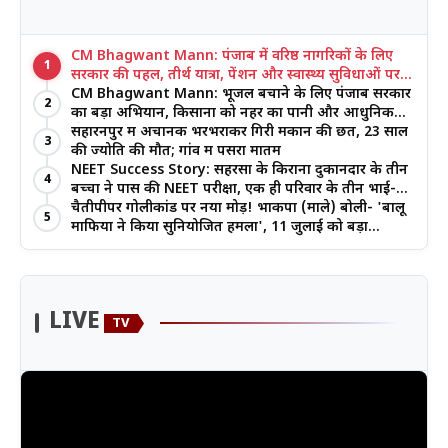
CM Bhagwant Mann: पंजाब में वरिष्ठ नागरिकों के लिए
1
सरकार की पहल, तीर्थ यात्रा, पेंशन और स्वास्थ्य सुविधाओं पर
जोर
CM Bhagwant Mann: भूजल बचाने के लिए पंजाब सरकार
2
का बड़ा अभियान, किसानों को नहर का पानी और आधुनिक
खेती का मिल रहा लाभ
सहारनपुर में अचानक भरभराकर गिरी मकान की छत, 23 साल
3
की ज्योति की मौत; गांव में पसरा मातम
NEET Success Story: सहरसा के किराना दुकानदार के तीन
4
बच्चों ने पास की NEET परीक्षा, एक ही परिवार के तीन भाई-
बहनों ने रचा इतिहास
चैतीपीपर गोलीकांड पर नया मोड़! भाकपा (माले) बोली- 'बालू
5
माफिया ने किया सुनियोजित हमला', 11 जुलाई को बड़ा
आंदोलन
LIVE
TV