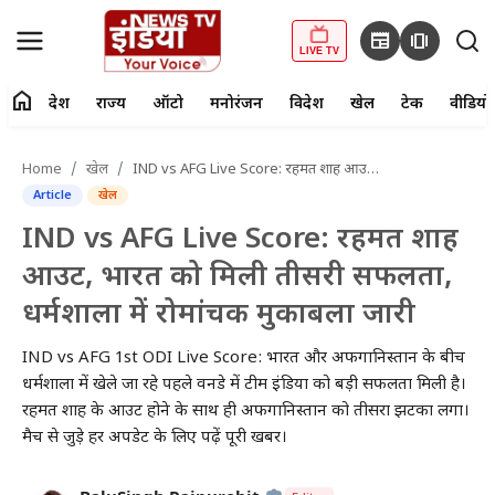
newspaper
amp_stories
LIVE TV
home
देश
राज्य
ऑटो
मनोरंजन
विदेश
खेल
टेक
वीडियो
fiber_manual_record
LIVE TV
Home
खेल
IND vs AFG Live Score: रहमत शाह आउट, भारत को मिली तीसरी सफलता, धर्मशाला में रोमांचक मुकाबला जारी
Article
खेल
Home
IND vs AFG Live Score: रहमत शाह
देश
आउट, भारत को मिली तीसरी सफलता,
धर्मशाला में रोमांचक मुकाबला जारी
राज्य
IND vs AFG 1st ODI Live Score: भारत और अफगानिस्तान के बीच
ऑटो
धर्मशाला में खेले जा रहे पहले वनडे में टीम इंडिया को बड़ी सफलता मिली है।
रहमत शाह के आउट होने के साथ ही अफगानिस्तान को तीसरा झटका लगा।
मनोरंजन
मैच से जुड़े हर अपडेट के लिए पढ़ें पूरी खबर।
विदेश