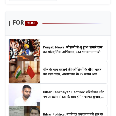
FOR
YOU
Punjab News: मोहाली से शुरू हुआ ‘हमारे राम’
का सांस्कृतिक अभियान, CM भगवंत मान बोले-
श्रीराम के आदर्शों से जुड़ेगी युवा पीढ़ी
चीन के नाम बदलने की कोशिशों के बीच भारत
का बड़ा कदम, अरुणाचल के 27 स्थान अब
आधिकारिक नक्शों में दर्ज
Bihar Panchayat Election: परिसीमन और
नए आरक्षण रोस्टर के बाद होंगे पंचायत चुनाव,
मंत्री दीपक प्रकाश ने दिए बड़े संकेत
Bihar Politics: बांकीपुर उपचुनाव की हार के