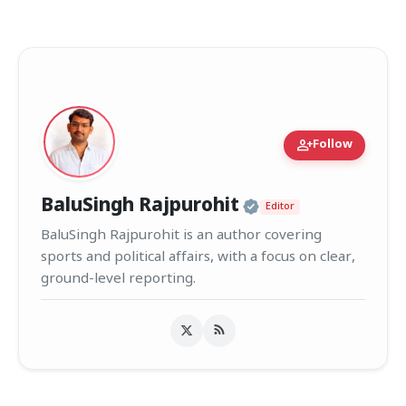
person_add
Follow
Official | Verif
BaluSingh Rajpurohit
Editor
BaluSingh Rajpurohit is an author covering
sports and political affairs, with a focus on clear,
ground-level reporting.