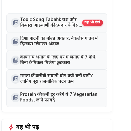
Toxic Song Tabahi: यश और
photo_library
यह भी देखें
कियारा आडवाणी की दमदार केमिस्ट्री
ने जीता दिल, रिलीज होते ही सोशल
मीडिया पर छाया गाना
दिशा पाटनी का बोल्ड अवतार, बैकलेस गाउन में
photo_library
दिखाया ग्लैमरस अंदाज
कॉकरोच भगाने के लिए घर में लगाएं ये 7 पौधे,
photo_library
बिना केमिकल मिलेगा छुटकारा
ममता की करीबी सयानी घोष क्यों बनीं बागी?
photo_library
जानिए पूरा राजनीतिक घटनाक्रम
Protein की कमी दूर करेंगे ये 7 Vegetarian
photo_library
Foods, जानें फायदे
bolt
यह भी पढ़ें