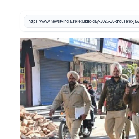
खेल
टेक
वीडियो
लाइफस्टाइल
कारोबार