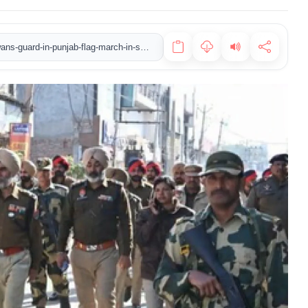
https://www.newstvindia.in/republic-day-2026-20-thousand-jawans-guard-in-punjab-flag-march-in-sensitive-areas-on-orders-of-dgp-50-drug-traffickers-also-arrested