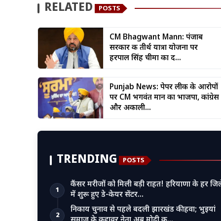
RELATED
POSTS
CM Bhagwant Mann: पंजाब
सरकार की तीर्थ यात्रा योजना पर
हरपाल सिंह चीमा का द...
Punjab News: पेपर लीक के आरोपों
पर CM भगवंत मान का भाजपा, कांग्रेस
और अकाली...
TRENDING
POSTS
कैंसर मरीजों को मिली बड़ी राहत! हरियाणा के हर जिल
1
में शुरू हुए डे-केयर सेंटर…
निकाय चुनाव से पहले बदली झारखंड की हवा; भुइयां
2
समाज के कद्दावर नेता अब मोदी क…