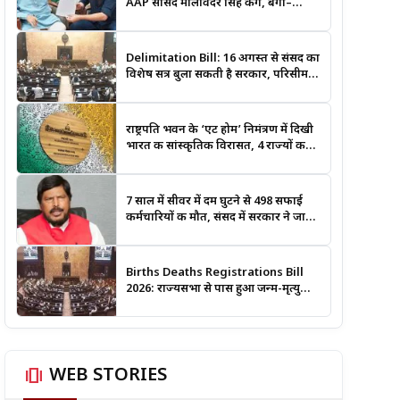
AAP सांसद मालविंदर सिंह कंग, बंगा–
गढ़शंकर–श्री आनंदपुर साहिब मार्ग को
National Highway बनाने की उठाई मांग
Delimitation Bill: 16 अगस्त से संसद का
विशेष सत्र बुला सकती है सरकार, परिसीमन
और महिला आरक्षण बिल पर रहेगी नजर
राष्ट्रपति भवन के ‘एट होम’ निमंत्रण में दिखी
भारत की सांस्कृतिक विरासत, 4 राज्यों की
लोक कला बनी खास आकर्षण
7 साल में सीवर में दम घुटने से 498 सफाई
कर्मचारियों की मौत, संसद में सरकार ने जारी
किए आंकड़े
Births Deaths Registrations Bill
2026: राज्यसभा से पास हुआ जन्म-मृत्यु
पंजीकरण संशोधन बिल, जानिए क्या बदलेगा
और कब लगेगा कोर्ट का आदेश
amp_stories
WEB STORIES