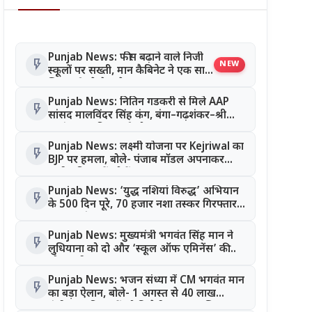
Punjab News: फीस बढ़ाने वाले निजी
flash_on
NEW
स्कूलों पर सख्ती, मान कैबिनेट ने एक साथ
लिए कई बड़े फैसले
Punjab News: नितिन गडकरी से मिले AAP
flash_on
सांसद मालविंदर सिंह कंग, बंगा–गढ़शंकर–श्री
आनंदपुर साहिब मार्ग को National Highway
बनाने की उठाई मांग
Punjab News: लक्ष्मी योजना पर Kejriwal का
flash_on
BJP पर हमला, बोले- पंजाब मॉडल अपनाकर
सभी महिलाओं को दें लाभ
Punjab News: ‘युद्ध नशियां विरुद्ध’ अभियान
flash_on
के 500 दिन पूरे, 70 हजार नशा तस्कर गिरफ्तार;
CM भगवंत मान का बड़ा दावा
Punjab News: मुख्यमंत्री भगवंत सिंह मान ने
flash_on
लुधियाना को दो और ‘स्कूल ऑफ एमिनेंस’ की
सौगात दी
Punjab News: भजन संध्या में CM भगवंत मान
flash_on
का बड़ा ऐलान, बोले- 1 अगस्त से 40 लाख
पंजीकृत महिलाओं को मिलेगी सम्मान राशि