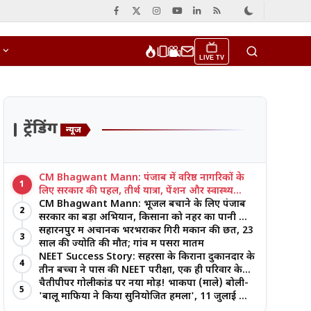
LIVE TV
ट्रेंडिंग
न्यूज
CM Bhagwant Mann: पंजाब में वरिष्ठ नागरिकों के
1
लिए सरकार की पहल, तीर्थ यात्रा, पेंशन और स्वास्थ्य
सुविधाओं पर जोर
CM Bhagwant Mann: भूजल बचाने के लिए पंजाब
2
सरकार का बड़ा अभियान, किसानों को नहर का पानी और
आधुनिक खेती का मिल रहा लाभ
सहारनपुर में अचानक भरभराकर गिरी मकान की छत, 23
3
साल की ज्योति की मौत; गांव में पसरा मातम
NEET Success Story: सहरसा के किराना दुकानदार के
4
तीन बच्चों ने पास की NEET परीक्षा, एक ही परिवार के
तीन भाई-बहनों ने रचा इतिहास
चैतीपीपर गोलीकांड पर नया मोड़! भाकपा (माले) बोली-
5
'बालू माफिया ने किया सुनियोजित हमला', 11 जुलाई को
बड़ा आंदोलन