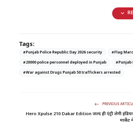
expand_more
R
Tags:
#Punjab Police Republic Day 2026 security
#Flag Marc
#20000 police personnel deployed in Punjab
#Punjab 
#War against Drugs Punjab 50 traffickers arrested
PREVIOUS ARTICL
Hero Xpulse 210 Dakar Edition जल्द ही एंट्री लेगी इंडिय
मार्केट मे