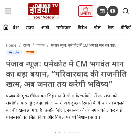
newspaper
amp_stories
LIVE TV
home
देश
राज्य
ऑटो
मनोरंजन
विदेश
खेल
टेक
वीडियो
fiber_manual_record
LIVE TV
Home
राज्य
पंजाब
पंजाब न्यूज़: धर्मकोट में CM भगवंत मान का बड़ा बयान, “परिवारवाद की राजनीति खत्म, अब जनता तय करेगी भविष्य”
Article
पंजाब
Home
पंजाब न्यूज़: धर्मकोट में CM भगवंत मान
देश
का बड़ा बयान, “परिवारवाद की राजनीति
खत्म, अब जनता तय करेगी भविष्य”
राज्य
पंजाब के मुख्यमंत्री भगवंत सिंह मान ने मोगा के धर्मकोट में जनसभा को
ऑटो
संबोधित करते हुए कहा कि राज्य में अब कुछ परिवारों के बीच सत्ता बदलने
का दौर खत्म हो गया है। उन्होंने शिक्षा, स्वास्थ्य और रोजगार को लेकर कई
मनोरंजन
योजनाओं का जिक्र किया और विपक्ष पर भी निशाना साधा।
विदेश