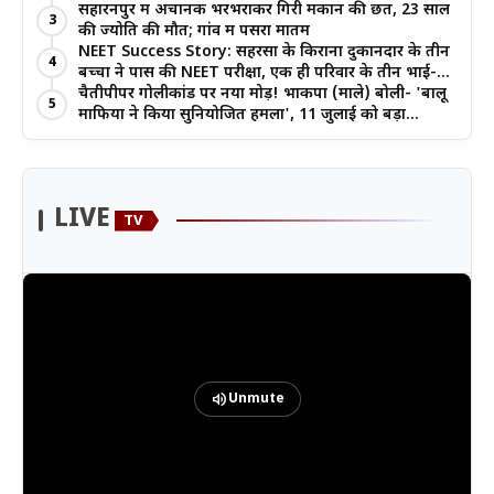
खेती का मिल रहा लाभ
सहारनपुर में अचानक भरभराकर गिरी मकान की छत, 23 साल
3
की ज्योति की मौत; गांव में पसरा मातम
NEET Success Story: सहरसा के किराना दुकानदार के तीन
4
बच्चों ने पास की NEET परीक्षा, एक ही परिवार के तीन भाई-
बहनों ने रचा इतिहास
चैतीपीपर गोलीकांड पर नया मोड़! भाकपा (माले) बोली- 'बालू
5
माफिया ने किया सुनियोजित हमला', 11 जुलाई को बड़ा
आंदोलन
LIVE
TV
volume_up
Unmute