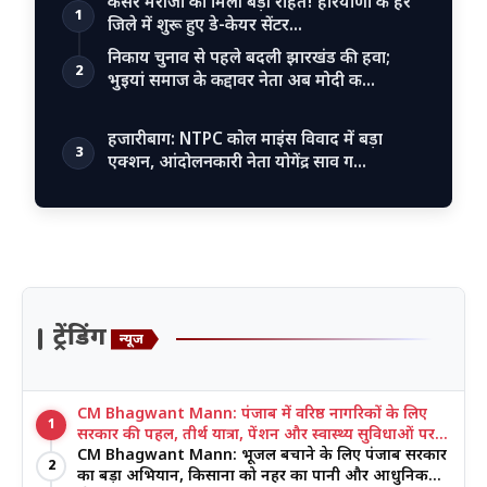
कैंसर मरीजों को मिली बड़ी राहत! हरियाणा के हर
1
जिले में शुरू हुए डे-केयर सेंटर…
निकाय चुनाव से पहले बदली झारखंड की हवा;
2
भुइयां समाज के कद्दावर नेता अब मोदी क…
हजारीबाग: NTPC कोल माइंस विवाद में बड़ा
3
एक्शन, आंदोलनकारी नेता योगेंद्र साव ग…
ट्रेंडिंग
न्यूज
CM Bhagwant Mann: पंजाब में वरिष्ठ नागरिकों के लिए
1
सरकार की पहल, तीर्थ यात्रा, पेंशन और स्वास्थ्य सुविधाओं पर
जोर
CM Bhagwant Mann: भूजल बचाने के लिए पंजाब सरकार
2
का बड़ा अभियान, किसानों को नहर का पानी और आधुनिक