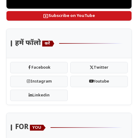
smart_display
Subscribe on YouTube
हमें फॉलो
करें
Facebook
Twitter
Instagram
Youtube
Linkedin
FOR
YOU