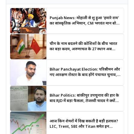
Punjab News: मोहाली से शुरू हुआ ‘हमारे राम’
का सांस्कृतिक अभियान, CM भगवंत मान बोले-
श्रीराम के आदर्शों से जुड़ेगी युवा पीढ़ी
चीन के नाम बदलने की कोशिशों के बीच भारत
का बड़ा कदम, अरुणाचल के 27 स्थान अब
आधिकारिक नक्शों में दर्ज
Bihar Panchayat Election: परिसीमन और
नए आरक्षण रोस्टर के बाद होंगे पंचायत चुनाव,
मंत्री दीपक प्रकाश ने दिए बड़े संकेत
Bihar Politics: बांकीपुर उपचुनाव की हार के
बाद RJD में बड़ा फैसला, तेजस्वी यादव ने क्यों
भंग कराया पूरा संगठन?
आज किन शेयरों में दिख सकती है बड़ी हलचल?
LIC, Trent, SBI और Titan समेत इन
Stocks पर रखें नजर