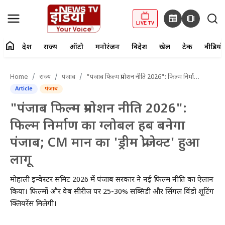
newspaper
amp_stories
LIVE TV
home
देश
राज्य
ऑटो
मनोरंजन
विदेश
खेल
टेक
वीडियो
fiber_manual_record
LIVE TV
Home
राज्य
पंजाब
"पंजाब फिल्म प्रमोशन नीति 2026": फिल्म निर्माण का ग्लोबल हब बनेगा पंजाब; CM मान का 'ड्रीम प्रोजेक्ट' हुआ लागू
Article
पंजाब
Home
"पंजाब फिल्म प्रमोशन नीति 2026":
देश
फिल्म निर्माण का ग्लोबल हब बनेगा
पंजाब; CM मान का 'ड्रीम प्रोजेक्ट' हुआ
राज्य
लागू
ऑटो
मोहाली इन्वेस्टर समिट 2026 में पंजाब सरकार ने नई फिल्म नीति का ऐलान
मनोरंजन
किया। फिल्मों और वेब सीरीज पर 25-30% सब्सिडी और सिंगल विंडो शूटिंग
क्लियरेंस मिलेगी।
विदेश