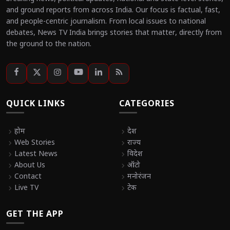
and ground reports from across India. Our focus is factual, fast,
and people-centric journalism. From local issues to national
debates, News TV India brings stories that matter, directly from
the ground to the nation.
QUICK LINKS
CATEGORIES
chevron_right
होम
chevron_right
देश
chevron_right
Web Stories
chevron_right
राज्य
chevron_right
Latest News
chevron_right
विदेश
chevron_right
About Us
chevron_right
ऑटो
chevron_right
Contact
chevron_right
मनोरंजन
chevron_right
Live TV
chevron_right
टेक
GET THE APP