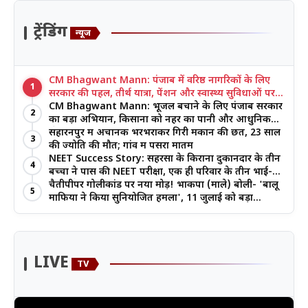
ट्रेंडिंग
न्यूज
CM Bhagwant Mann: पंजाब में वरिष्ठ नागरिकों के लिए
1
सरकार की पहल, तीर्थ यात्रा, पेंशन और स्वास्थ्य सुविधाओं पर
जोर
CM Bhagwant Mann: भूजल बचाने के लिए पंजाब सरकार
2
का बड़ा अभियान, किसानों को नहर का पानी और आधुनिक
खेती का मिल रहा लाभ
सहारनपुर में अचानक भरभराकर गिरी मकान की छत, 23 साल
3
की ज्योति की मौत; गांव में पसरा मातम
NEET Success Story: सहरसा के किराना दुकानदार के तीन
4
बच्चों ने पास की NEET परीक्षा, एक ही परिवार के तीन भाई-
बहनों ने रचा इतिहास
चैतीपीपर गोलीकांड पर नया मोड़! भाकपा (माले) बोली- 'बालू
5
माफिया ने किया सुनियोजित हमला', 11 जुलाई को बड़ा
आंदोलन
LIVE
TV